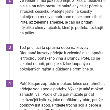
Ve větším hrnci pak rozehřejte 3 lžíce arašídového
oleje a na něm orestujte nakrájený celer, pórek a
stroužek česneku. Přidejte ještě na kousky
nakrájenou mrkev a nadrobno nasekanou cibuli.
Poté, až zelenina změkne, je čas na přidání
několika cherry rajčátek, které je potřeba rozkrojit
na půlky.
Teď přichází ta správná doba na krevety.
Oloupané krevety přidejte k zelenině a zakápněte
je trochou portského vína a Brandy. Poté, co se
alkohol odpaří, přidejte 4 lžíce loupaných
pokrájených rajčat a důkladně promíchejte.
Poté Bisque zaprašte moukou, lehce osmahněte a
přidejte vodu podle potřeby. Vývar je také možné
zahustit rýží. Podle chuti pak můžete přidat
nejrůznější bylinky, jako například tymián, petržel,
bobkový list apod. Přidejte trochu soli a pepře a