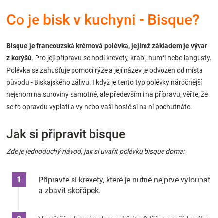
Značky
Co je bisk v kuchyni - Bisque?
Blog
Bisque je francouzská krémová polévka, jejímž základem je vývar
z korýšů
. Pro její přípravu se hodí krevety, krabi, humři nebo langusty.
Hračkářství
Polévka se zahušťuje pomocí rýže a její název je odvozen od místa
původu - Biskajského zálivu. I když je tento typ polévky náročnější
Přihlášení
nejenom na suroviny samotné, ale především i na přípravu, věřte, že
se to opravdu vyplatí a vy nebo vaši hosté si na ní pochutnáte.
Jak si připravit bisque
Zde je jednoduchý návod, jak si uvařit polévku bisque doma:
Připravte si krevety, které je nutné nejprve vyloupat
a zbavit skořápek.