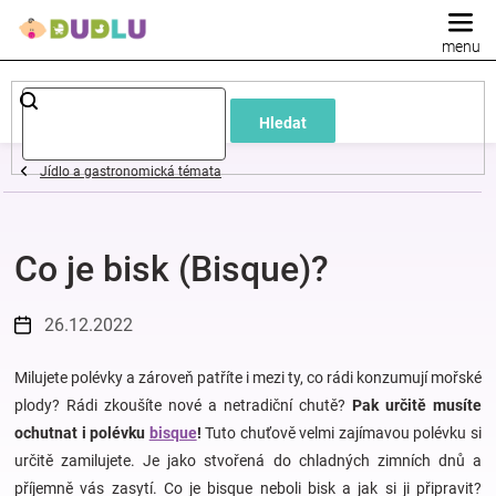
Přejít
na
obsah
Dětské
Hledat
a
Jídlo a gastronomická témata
kojenecké
Co je bisk (Bisque)?
oblečení
Pokojíček
26.12.2022
a
Milujete polévky a zároveň patříte i mezi ty, co rádi konzumují mořské
plody? Rádi zkoušíte nové a netradiční chutě?
Pak určitě musíte
ochutnat i polévku
bisque
!
Tuto chuťově velmi zajímavou polévku si
kojenecká
určitě zamilujete. Je jako stvořená do chladných zimních dnů a
příjemně vás zasytí. Co je bisque neboli bisk a jak si ji připravit?
výbava