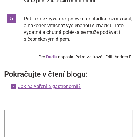
vařte přibližně 30-40 minut minut.
Pak už nezbývá než polévku dohladka rozmixovat,
a nakonec vmíchat vyšlehanou šlehačku. Tato
vydatná a chutná polévka se může podávat i
s česnekovým dipem.
Pro
Dudlu
napsala: Petra Velíková | Edit: Andrea B.
Pokračujte v čtení blogu:
Jak na vaření a gastronomii?