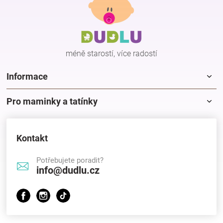
p
a
t
í
méně starostí, více radostí
Informace
Pro maminky a tatínky
Kontakt
Potřebujete poradit?
info@dudlu.cz