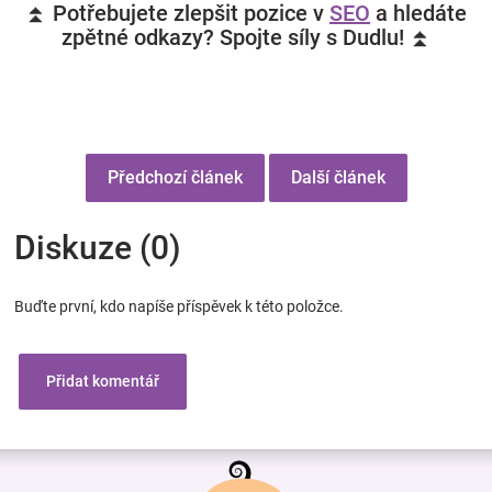
⏫ Potřebujete zlepšit pozice v
SEO
a hledáte
zpětné odkazy? Spojte síly s Dudlu! ⏫
Předchozí článek
Další článek
Diskuze (0)
Buďte první, kdo napíše příspěvek k této položce.
Přidat komentář
Z
á