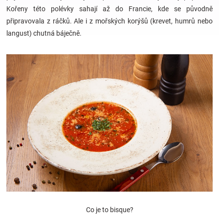
Kořeny této polévky sahají až do Francie, kde se původně
připravovala z ráčků. Ale i z mořských korýšů (krevet, humrů nebo
Hračky
langust) chutná báječně.
a
zábava
pro
děti
Těhotenské
oblečení
Novinky
Co je to bisque?