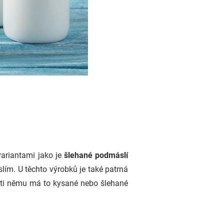
variantami jako je
šlehané podmáslí
lím. U těchto výrobků je také patrná
oti němu má to kysané nebo šlehané