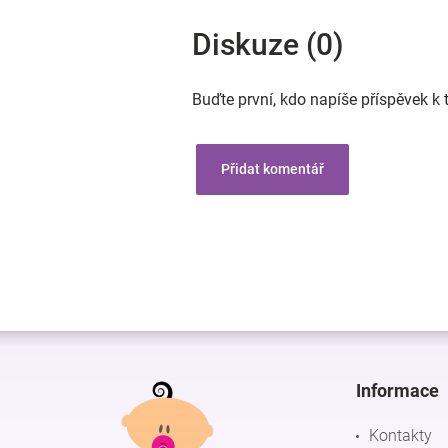
Diskuze (0)
Buďte první, kdo napíše příspěvek k 
Přidat komentář
Z
á
p
Informace
a
t
Kontakty