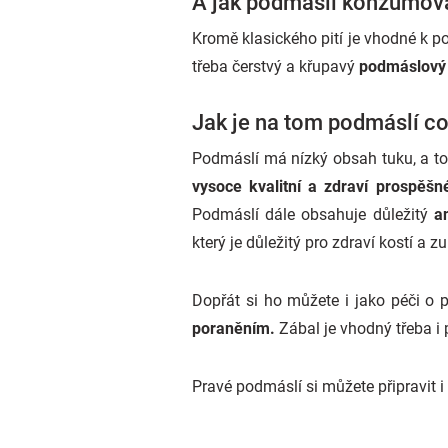
A jak podmáslí konzumov
Kromě klasického pití je vhodné k p
třeba čerstvý a křupavý
podmáslový
Jak je na tom podmáslí c
Podmáslí má nízký obsah tuku, a to 
vysoce kvalitní a zdraví prospěš
Podmáslí dále obsahuje důležitý
an
který je důležitý pro zdraví kostí a z
Dopřát si ho můžete i jako péči o 
poraněním.
Zábal je vhodný třeba i p
Pravé podmáslí si můžete připravit i