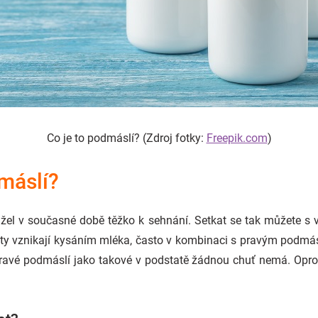
Co je to podmáslí? (Zdroj fotky:
Freepik.com
)
máslí?
žel v současné době těžko k sehnání. Setkat se tak můžete s 
kty vznikají kysáním mléka, často v kombinaci s pravým podmás
pravé podmáslí jako takové v podstatě žádnou chuť nemá. Opr