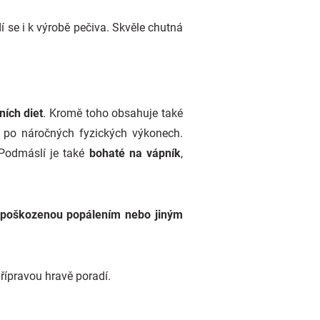
í se i k výrobě pečiva. Skvěle chutná
ích diet
. Kromě toho obsahuje také
 po náročných fyzických výkonech.
 Podmáslí je také
bohaté na vápník
,
i poškozenou popálením nebo jiným
přípravou hravě poradí.