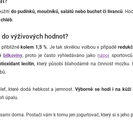
at?
oužití
do pudinků, moučníků, salátů nebo buchet či lívanců
. Hod
 chléb
.
o do výživových hodnot?
přibližně
kolem 1,5 %
. Je tak skvělou volbou v případě
redukčn
né
bílkoviny
, proto je často vyhledáváno jako
nápoj
sportovců
tioxidant lecitin
, který působí blahodárně na činnost mozku.
ubů.
pleť, které dodá hebkost a jemnost.
Výborně se hodí i na kůž
ři úpalu.
 sami doma. Postačí vám k tomu jen jogurtovač, který si s jeho 