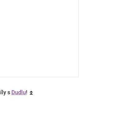
íly s
Dudlu
! ⏫