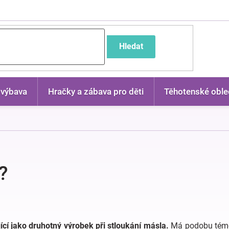
častější dotazy
Hledat
 výbava
Hračky a zábava pro děti
Těhotenské oble
?
ící jako druhotný výrobek při stloukání másla.
Má podobu téměř 