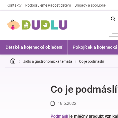
Přejít
Kontakty
Podporujeme Radost dětem
Brigády a spolupráce
Nej
na
obsah
Dětské a kojenecké oblečení
Pokojíček a kojenecká
Domů
Jídlo a gastronomická témata
Co je podmáslí?
Co je podmáslí
18.5.2022
Podmáslí
je mléčný produkt vznikaj