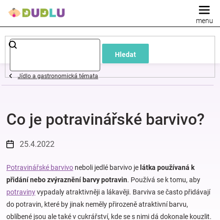
Přejít
na
obsah
Dětské
Hledat
a
Jídlo a gastronomická témata
kojenecké
Co je potravinářské barvivo?
oblečení
Pokojíček
25.4.2022
a
Potravinářské barvivo
neboli jedlé barvivo je
látka používaná k
přidání nebo zvýraznění barvy potravin
. Používá se k tomu, aby
potraviny
vypadaly atraktivněji a lákavěji. Barviva se často přidávají
kojenecká
do potravin, které by jinak neměly přirozeně atraktivní barvu,
oblíbené jsou ale také v cukrářství, kde se s nimi dá dokonale kouzlit.
výbava