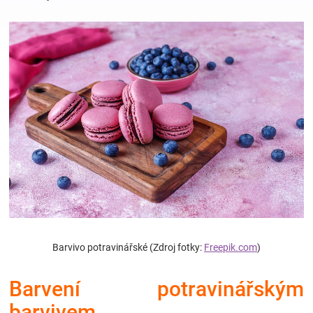
Hračky
a
zábava
pro
děti
Těhotenské
Barvivo potravinářské (Zdroj fotky:
Freepik.com
)
oblečení
Barvení potravinářským
Novinky
barvivem