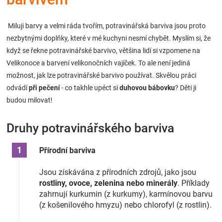
Značky
Miluji barvy a velmi ráda tvořím, potravinářská barviva jsou proto
Blog
nezbytnými doplňky, které v mé kuchyni nesmí chybět. Myslím si, že
když se řekne potravinářské barvivo, většina lidí si vzpomene na
Hračkářství
Velikonoce a barvení velikonočních vajíček. To ale není jediná
možnost, jak lze potravinářské barvivo používat. Skvělou práci
odvádí
při pečení
- co takhle upéct si
duhovou bábovku
? Děti ji
Přihlášení
budou milovat!
Druhy potravinářského barviva
Přírodní barviva
Jsou získávána z přírodních zdrojů, jako jsou
rostliny, ovoce, zelenina nebo minerály
. Příklady
zahrnují kurkumin (z kurkumy), karmínovou barvu
(z košenilového hmyzu) nebo chlorofyl (z rostlin).