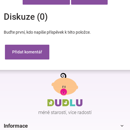
Diskuze (0)
Buďte první, kdo napíše příspěvek k této položce.
Přidat komentář
Z
á
p
a
t
í
méně starostí, více radostí
Informace