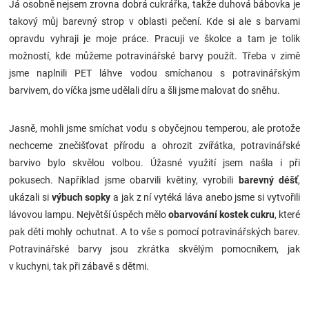
Já osobně nejsem zrovna dobrá cukrářka, takže duhová bábovka je
takový můj barevný strop v oblasti pečení. Kde si ale s barvami
opravdu vyhraji je moje práce. Pracuji ve školce a tam je tolik
možností, kde můžeme potravinářské barvy použít. Třeba v zimě
jsme naplnili PET láhve vodou smíchanou s potravinářským
barvivem, do víčka jsme udělali díru a šli jsme malovat do sněhu.
Jasně, mohli jsme smíchat vodu s obyčejnou temperou, ale protože
nechceme znečišťovat přírodu a ohrozit zvířátka, potravinářské
barvivo bylo skvělou volbou. Úžasné využití jsem našla i při
pokusech. Například jsme obarvili květiny, vyrobili
barevný déšť
,
ukázali si
výbuch sopky
a jak z ní vytéká láva anebo jsme si vytvořili
lávovou lampu. Největší úspěch mělo
obarvování kostek cukru
, které
pak děti mohly ochutnat. A to vše s pomocí potravinářských barev.
Potravinářské barvy jsou zkrátka skvělým pomocníkem, jak
v kuchyni, tak při zábavě s dětmi.