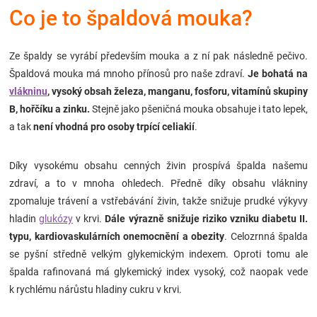
Co je to špaldová mouka?
Značky
Blog
Ze špaldy se vyrábí především mouka a z ní pak následně pečivo.
Špaldová mouka má mnoho přínosů pro naše zdraví.
Je bohatá na
Hračkářství
vlákninu
, vysoký obsah železa, manganu, fosforu, vitamínů skupiny
B, hořčíku a zinku.
Stejně jako pšeničná mouka obsahuje i tato lepek,
Přihlášení
a tak
není vhodná pro osoby trpící celiakií
.
Díky vysokému obsahu cenných živin prospívá špalda našemu
zdraví, a to v mnoha ohledech. Předně díky obsahu vlákniny
zpomaluje trávení a vstřebávání živin, takže snižuje prudké výkyvy
hladin
glukózy
v krvi.
Dále výrazně snižuje riziko vzniku diabetu II.
typu, kardiovaskulárních onemocnění a obezity
. Celozrnná špalda
se pyšní středně velkým glykemickým indexem. Oproti tomu ale
špalda rafinovaná má glykemický index vysoký, což naopak vede
k rychlému nárůstu hladiny cukru v krvi.