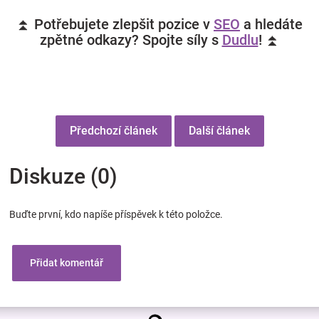
⏫ Potřebujete zlepšit pozice v
SEO
a hledáte
zpětné odkazy? Spojte síly s
Dudlu
! ⏫
Předchozí článek
Další článek
Diskuze (0)
Buďte první, kdo napíše příspěvek k této položce.
Přidat komentář
Z