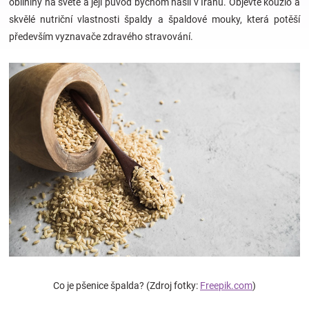
obilniny na světě a její původ bychom našli v Íránu. Objevte kouzlo a
skvělé nutriční vlastnosti špaldy a špaldové mouky, která potěší
Hračky
především vyznavače zdravého stravování.
a
zábava
pro
děti
Těhotenské
oblečení
Co je pšenice špalda? (Zdroj fotky:
Freepik.com
)
Novinky