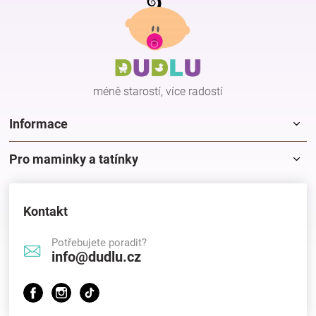
á
p
a
t
í
méně starostí, více radostí
Informace
Pro maminky a tatínky
Kontakt
Potřebujete poradit?
info@dudlu.cz