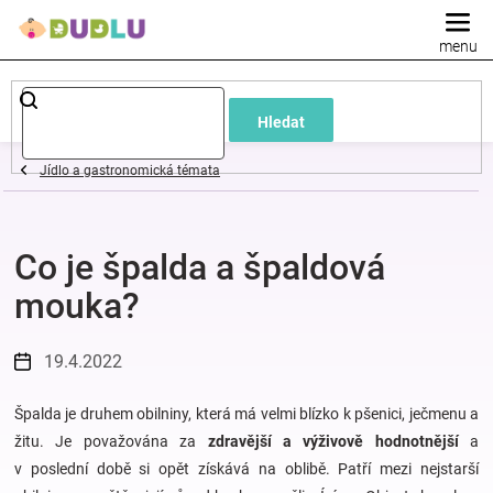
Přejít
na
obsah
Dětské
Hledat
a
Jídlo a gastronomická témata
kojenecké
Co je špalda a špaldová
oblečení
mouka?
Pokojíček
19.4.2022
a
Špalda je druhem obilniny, která má velmi blízko k pšenici, ječmenu a
kojenecká
žitu. Je považována za
zdravější a výživově hodnotnější
a
v poslední době si opět získává na oblibě. Patří mezi nejstarší
výbava