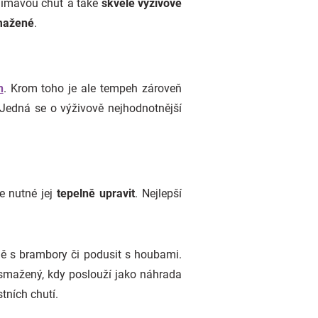
zajímavou chuť a také
skvělé výživové
mažené
.
n
. Krom toho je ale tempeh zároveň
 Jedná se o výživově nejhodnotnější
je nutné jej
tepelně upravit
. Nejlepší
ě s brambory či podusit s houbami.
osmažený, kdy poslouží jako náhrada
tních chutí.