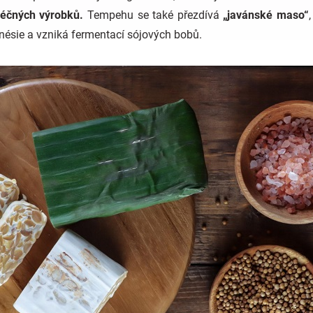
léčných výrobků.
Tempehu se také přezdívá
„javánské maso“
,
onésie a vzniká fermentací sójových bobů.