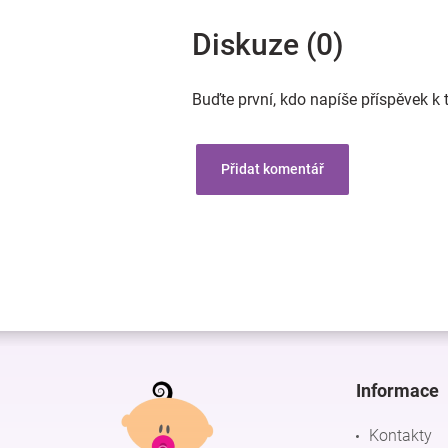
Diskuze (0)
Buďte první, kdo napíše příspěvek k 
Přidat komentář
Z
á
p
Informace
a
t
Kontakty