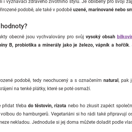
li i vyznavači zdravého životního stylu. Je oblíbený pro svoji 
řirozené podobě, ale také v podobě
uzené, marinované nebo s
 hodnoty?
ukty obecně jsou vychvalovány pro svůj
vysoký obsah
bílkovi
piny B, probiotika a minerály jako je železo, vápník a hořčík
.
irozené podobě, tedy neochucený a s označením
natural
, pak 
ájení na tenké plátky, které se poté osmaží.
 přidat třeba
do těstovin, rizota
nebo ho zkusit zapéct společn
volbou do hamburgerů. Vegetariáni si ho rádi také připravují 
 meze nekladou. Jednoduše si jej doma můžete doladit podle vlas