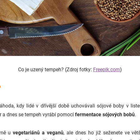
Co je uzený tempeh? (Zdroj fotky:
Freepik.com
)
?
da, kdy lidé v dřívější době uchovávali sójové boby v listech
áměr a dnes se tempeh vyrábí pomocí
fermentace sójových bobů
.
avně u
vegetariánů a veganů
, ale dnes ho již seženete ve vě