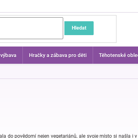
častější dotazy
Hledat
 výbava
Hračky a zábava pro děti
Těhotenské oble
ala do povědomí nejen vegetariánů, ale svoje místo si našla i 