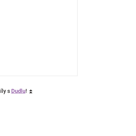
íly s
Dudlu
! ⏫