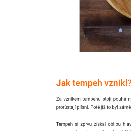
Jak tempeh vznikl
Za vznikem tempehu stojí pouhá náho
prorůstají plísní. Poté již to byl z
Tempeh si zprvu získal oblibu hl