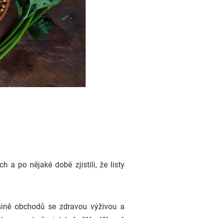
 a po nějaké době zjistili, že listy
tšině obchodů se zdravou výživou a