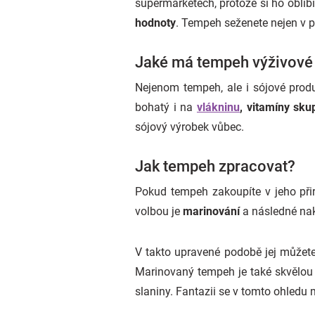
supermarketech, protože si ho oblíbi
hodnoty
. Tempeh seženete nejen v p
Jaké má tempeh výživové
Nejenom tempeh, ale i sójové prod
bohatý i na
vlákninu
, vitamíny sku
sójový výrobek vůbec.
Jak tempeh zpracovat?
Pokud tempeh zakoupíte v jeho př
volbou je
marinování
a následné nakr
V takto upravené podobě jej můžete
Marinovaný tempeh je také skvělou 
slaniny. Fantazii se v tomto ohledu