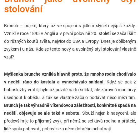
stolování
Značky
Blog
Brunch – pojem, který už ve spojení s jídlem slyšel nejspíš každý.
Vznikl v roce 1895 v Anglii a v první polovině 20. století se začal šířit
Hračkářství
do různých koutů světa, nejvíce do USA a Evropy. Dnes je oblíbeným
zvykem i u nás. Kde se tento nový a uvolněný styl stolování vlastně
Přihlášení
vzal?
Myšlenka brunche vznikla hlavně proto, že mnoho rodin chodívalo
v neděli ráno do kostela a vynechávalo snídani.
Když se pak z
bohoslužby vrátili, bylo už pozdě na to snídat, ale zároveň moc brzy
usednout k obědu, a tak se vlastně začalo podávat něco mezi tím.
Brunch je tak výhradně víkendovou záležitostí, konkrétně spadá na
neděli, objevuje se ale také v sobotu.
Slouží nejen k nasycení, ale
především je to příjemný zvyk, při němž se setkává rodina a přátelé,
lidé spolu pohovoří, pobaví se a něco dobrého ochutnají.