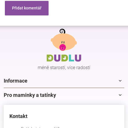
Přidat komentář
Z
á
p
a
t
í
méně starostí, více radostí
Informace
Pro maminky a tatínky
Kontakt