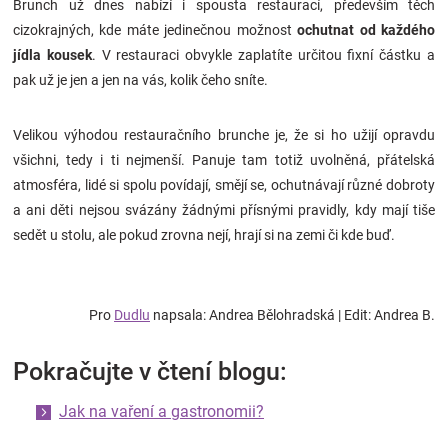
Brunch už dnes nabízí i spousta restaurací, především těch
cizokrajných, kde máte jedinečnou možnost
ochutnat od každého
jídla kousek
. V restauraci obvykle zaplatíte určitou fixní částku a
pak už je jen a jen na vás, kolik čeho sníte.
Velikou výhodou restauračního brunche je, že si ho užijí opravdu
všichni, tedy i ti nejmenší. Panuje tam totiž uvolněná, přátelská
atmosféra, lidé si spolu povídají, smějí se, ochutnávají různé dobroty
a ani děti nejsou svázány žádnými přísnými pravidly, kdy mají tiše
sedět u stolu, ale pokud zrovna nejí, hrají si na zemi či kde buď.
Pro
Dudlu
napsala: Andrea Bělohradská | Edit: Andrea B.
Pokračujte v čtení blogu:
Jak na vaření a gastronomii?