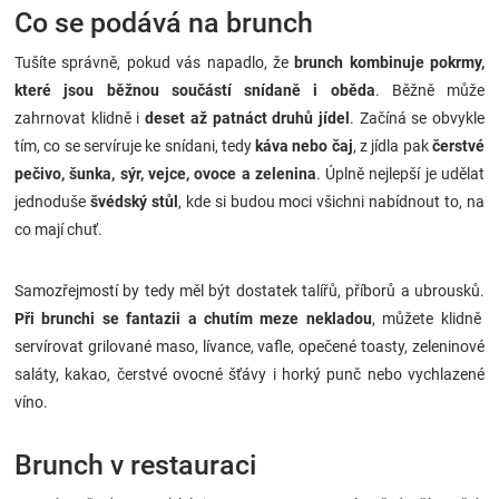
Co se podává na brunch
Tušíte správně, pokud vás napadlo, že
brunch kombinuje pokrmy,
které jsou běžnou součástí snídaně i oběda
. Běžně může
zahrnovat klidně i
deset až patnáct druhů jídel
. Začíná se obvykle
tím, co se servíruje ke snídani, tedy
káva nebo čaj
, z jídla pak
čerstvé
pečivo, šunka, sýr, vejce, ovoce a zelenina
. Úplně nejlepší je udělat
jednoduše
švédský stůl
, kde si budou moci všichni nabídnout to, na
co mají chuť.
Samozřejmostí by tedy měl být dostatek talířů, příborů a ubrousků.
Při brunchi se fantazii a chutím meze nekladou
, můžete klidně
servírovat grilované maso, lívance, vafle, opečené toasty, zeleninové
saláty, kakao, čerstvé ovocné šťávy i horký punč nebo vychlazené
víno.
Brunch v restauraci