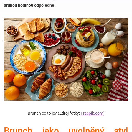
druhou hodinou odpoledne
.
Hračky
a
zábava
pro
děti
Těhotenské
oblečení
Brunch co to je? (Zdroj fotky:
Freepik.com
)
Novinky
Brunch jako uvolněný styl