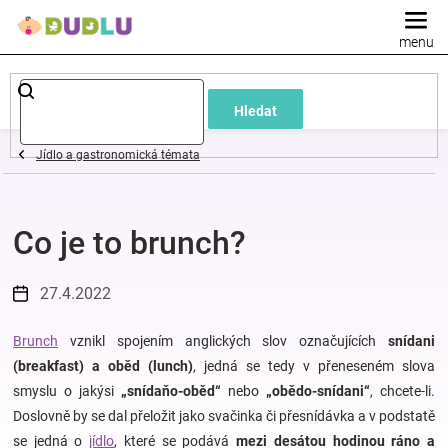
Přejít
na
obsah
Dětské
Hledat
a
Jídlo a gastronomická témata
kojenecké
Co je to brunch?
oblečení
Pokojíček
27.4.2022
a
Brunch
vznikl spojením anglických slov označujících
snídani
(breakfast) a oběd (lunch)
, jedná se tedy v přeneseném slova
smyslu o jakýsi
„snídaňo-oběd“
nebo
„obědo-snídani“
, chcete-li.
kojenecká
Doslovně by se dal přeložit jako svačinka či přesnídávka a v podstatě
se jedná o
jídlo
, které se podává
mezi desátou hodinou ráno a
výbava