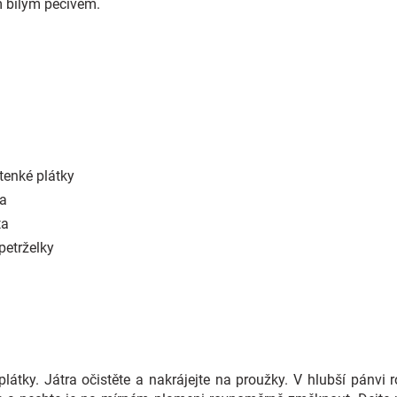
ým bílým pečivem.
tenké plátky
na
ta
petrželky
plátky. Játra očistěte a nakrájejte na proužky. V hlubší pánvi ro