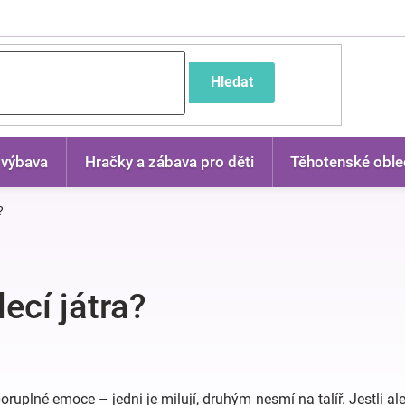
častější dotazy
Hledat
 výbava
Hračky a zábava pro děti
Těhotenské oble
?
lecí játra?
oruplné emoce – jedni je milují, druhým nesmí na talíř. Jestli ale