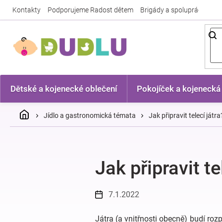
Přejít
Kontakty
Podporujeme Radost dětem
Brigády a spolupráce
Nej
na
obsah
Dětské a kojenecké oblečení
Pokojíček a kojenecká
Domů
Jídlo a gastronomická témata
Jak připravit telecí játra
Jak připravit te
7.1.2022
Játra (a vnitřnosti obecně) budí rozp