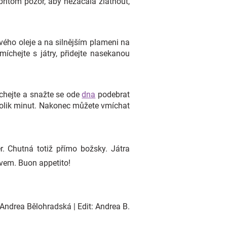
řitom pozor, aby nezačala zlátnout,
vového oleje a na silnějším plameni na
míchejte s játry, přidejte nasekanou
íchejte a snažte se ode
dna
podebrat
kolik minut. Nakonec můžete vmíchat
r. Chutná totiž přímo božsky. Játra
ivem. Buon appetito!
Andrea Bělohradská | Edit: Andrea B.