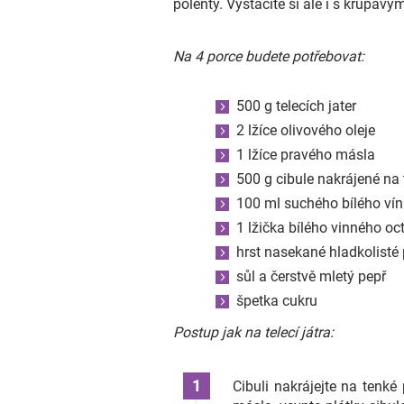
polenty. Vystačíte si ale i s křupav
Na 4 porce budete potřebovat:
500 g telecích jater
2 lžíce olivového oleje
1 lžíce pravého másla
500 g cibule nakrájené na 
100 ml suchého bílého ví
1 lžička bílého vinného oc
hrst nasekané hladkolisté 
sůl a čerstvě mletý pepř
špetka cukru
Postup jak na telecí játra:
Cibuli nakrájejte na tenké 