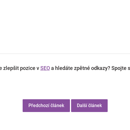
 zlepšit pozice v
SEO
a hledáte zpětné odkazy? Spojte s
Předchozí článek
Další článek