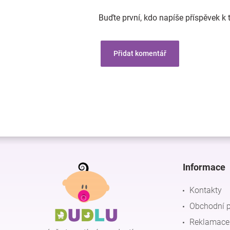
Buďte první, kdo napíše příspěvek k 
Přidat komentář
Z
á
p
Informace
a
t
Kontakty
í
Obchodní 
Reklamace 