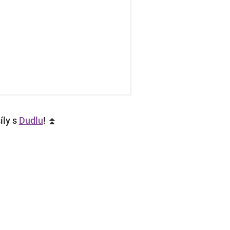
íly s
Dudlu
! ⏫