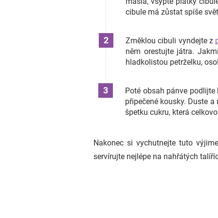
másla, vsypte plátky cibu
cibule má zůstat spíše svě
Změklou cibuli vyndejte z
něm orestujte játra. Jakmi
hladkolistou petrželku, os
Poté obsah pánve podlijte 
připečené kousky. Duste a 
špetku cukru, která celkovo
Nakonec si vychutnejte tuto výjime
servírujte nejlépe na nahřátých tal