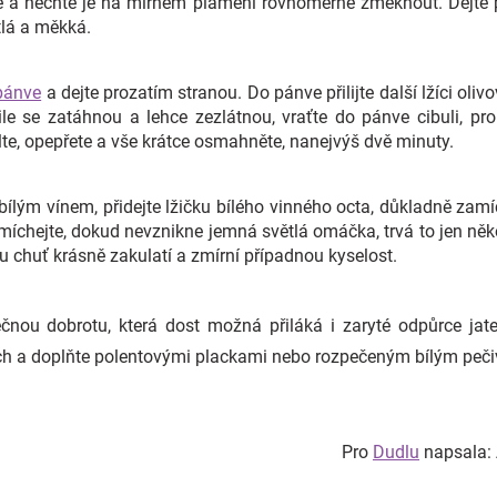
le a nechte je na mírném plameni rovnoměrně změknout. Dejte p
tlá a měkká.
pánve
a dejte prozatím stranou. Do pánve přilijte další lžíci oli
le se zatáhnou a lehce zezlátnou, vraťte do pánve cibuli, pro
olte, opepřete a vše krátce osmahněte, nanejvýš dvě minuty.
bílým vínem, přidejte lžičku bílého vinného octa, důkladně zam
míchejte, dokud nevznikne jemná světlá omáčka, trvá to jen ně
u chuť krásně zakulatí a zmírní případnou kyselost.
čnou dobrotu, která dost možná přiláká i zaryté odpůrce jate
ířích a doplňte polentovými plackami nebo rozpečeným bílým peč
Pro
Dudlu
napsala: 