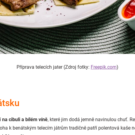
Příprava telecích jater (Zdroj fotky:
Freepik.com
)
átsku
jí
na cibuli a bílém víně
, které jim dodá jemně navinulou chuť. R
říloha k benátským telecím játrům tradičně patří polentová kaše