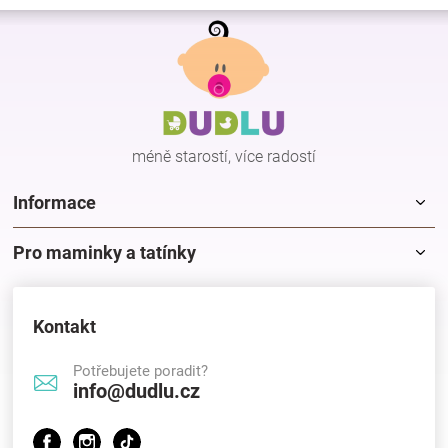
Z
á
p
a
t
í
méně starostí, více radostí
Informace
Pro maminky a tatínky
Kontakt
Potřebujete poradit?
info@dudlu.cz