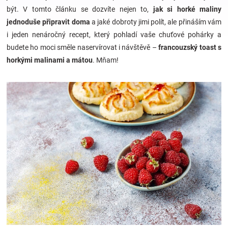
být. V tomto článku se dozvíte nejen to,
jak si horké maliny
jednoduše připravit doma
a jaké dobroty jimi polít, ale přináším vám
Hračky
i jeden nenáročný recept, který pohladí vaše chuťové pohárky a
budete ho moci směle naservírovat i návštěvě –
francouzský toast s
a
horkými malinami a mátou
. Mňam!
zábava
pro
děti
Těhotenské
oblečení
Novinky