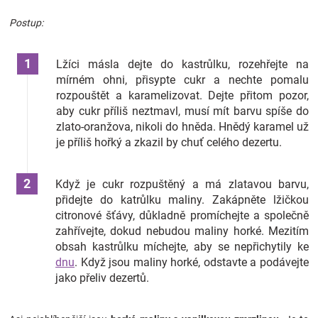
Postup:
Lžíci másla dejte do kastrůlku, rozehřejte na
mírném ohni, přisypte cukr a nechte pomalu
rozpouštět a karamelizovat. Dejte přitom pozor,
aby cukr příliš neztmavl, musí mít barvu spíše do
zlato-oranžova, nikoli do hněda. Hnědý karamel už
je příliš hořký a zkazil by chuť celého dezertu.
Když je cukr rozpuštěný a má zlatavou barvu,
přidejte do katrůlku maliny. Zakápněte lžičkou
citronové šťávy, důkladně promíchejte a společně
zahřívejte, dokud nebudou maliny horké. Mezitím
obsah kastrůlku míchejte, aby se nepřichytily ke
dnu
. Když jsou maliny horké, odstavte a podávejte
jako přeliv dezertů.