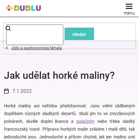
Přejít
na
obsah
Dětské
Hledat
a
Jídlo a gastronomická témata
kojenecké
Jak udělat horké maliny?
oblečení
Pokojíček
7.1.2022
a
Horké maliny asi netřeba představovat. Jsou velmi oblíbeným
doplňkem různých sladkých dezertů. Sluší jim to ve zmrzlinových
pohárech, skvěle doplní lívance a
palačinky
nebo třeba sladký
kojenecká
francouzský toast. Přípravu horkých malin zvládne i malé dítě, tak
jednoduché jsou. Jednoduché a přitom chutné, jak jen maliny umí
výbava