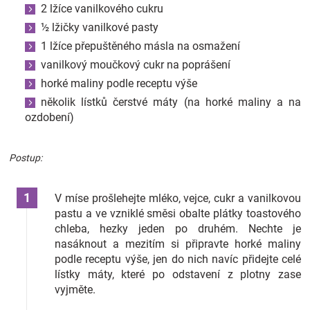
2 lžíce vanilkového cukru
½ lžičky vanilkové pasty
1 lžíce přepuštěného másla na osmažení
vanilkový moučkový cukr na poprášení
horké maliny podle receptu výše
několik lístků čerstvé máty (na horké maliny a na
ozdobení)
Postup:
V míse prošlehejte mléko, vejce, cukr a vanilkovou
pastu a ve vzniklé směsi obalte plátky toastového
chleba, hezky jeden po druhém. Nechte je
nasáknout a mezitím si připravte horké maliny
podle receptu výše, jen do nich navíc přidejte celé
lístky máty, které po odstavení z plotny zase
vyjměte.