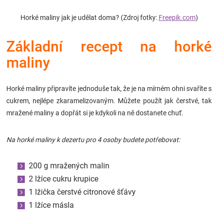
Značky
Horké maliny jak je udělat doma? (Zdroj fotky:
Freepik.com
)
Blog
Základní recept na horké
maliny
Hračkářství
Přihlášení
Horké maliny připravíte jednoduše tak, že je na mírném ohni svaříte s
cukrem, nejlépe zkaramelizovaným. Můžete použít jak čerstvé, tak
mražené maliny a dopřát si je kdykoli na ně dostanete chuť.
Na horké maliny k dezertu pro 4 osoby budete potřebovat:
200 g mražených malin
2 lžíce cukru krupice
1 lžička čerstvé citronové šťávy
1 lžíce másla