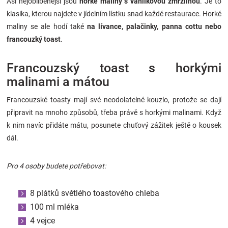
Asi nejoblíbenější jsou
horké maliny s vanilkovou zmrzlinou
. Je to
klasika, kterou najdete v jídelním lístku snad každé restaurace. Horké
maliny se ale hodí také
na lívance, palačinky, panna cottu nebo
francouzký toast
.
Francouzský toast s horkými
malinami a mátou
Francouzské toasty mají své neodolatelné kouzlo, protože se dají
připravit na mnoho způsobů, třeba právě s horkými malinami. Když
k nim navíc přidáte mátu, posunete chuťový zážitek ještě o kousek
dál.
Pro 4 osoby budete potřebovat:
8 plátků světlého toastového chleba
100 ml mléka
4 vejce