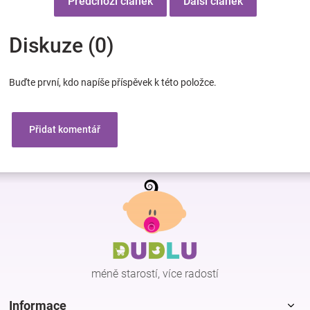
Předchozí článek
Další článek
Diskuze (0)
Buďte první, kdo napíše příspěvek k této položce.
Přidat komentář
Z
á
p
a
t
í
méně starostí, více radostí
Informace