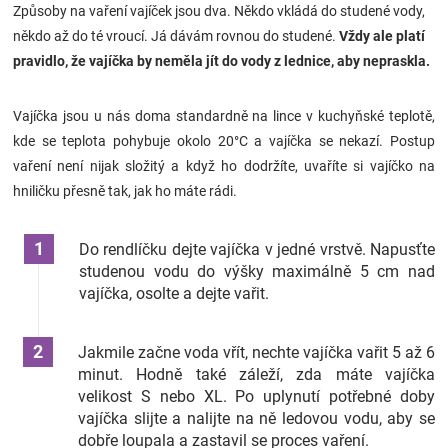
Způsoby na vaření vajíček jsou dva. Někdo vkládá do studené vody,
někdo až do té vroucí. Já dávám rovnou do studené.
Vždy ale platí
pravidlo, že vajíčka by neměla jít do vody z lednice, aby nepraskla.
Vajíčka jsou u nás doma standardně na lince v kuchyňské teplotě,
kde se teplota pohybuje okolo 20°C a vajíčka se nekazí. Postup
vaření není nijak složitý a když ho dodržíte, uvaříte si vajíčko na
hniličku přesně tak, jak ho máte rádi.
Do rendlíčku dejte vajíčka v jedné vrstvě. Napusťte
studenou vodu do výšky maximálně 5 cm nad
vajíčka, osolte a dejte vařit.
Jakmile začne voda vřít, nechte vajíčka vařit 5 až 6
minut. Hodně také záleží, zda máte vajíčka
velikost S nebo XL. Po uplynutí potřebné doby
vajíčka slijte a nalijte na ně ledovou vodu, aby se
dobře loupala a zastavil se proces vaření.