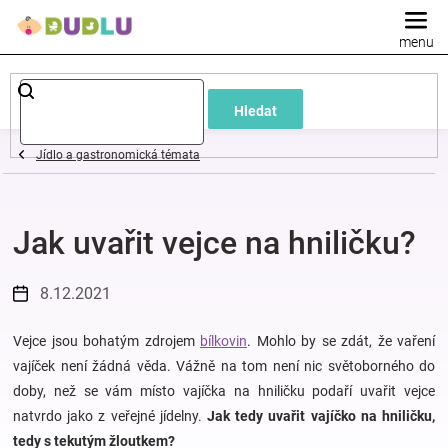
Přejít
na
obsah
Dětské
Hledat
a
Jídlo a gastronomická témata
kojenecké
Jak uvařit vejce na hniličku?
oblečení
Pokojíček
8.12.2021
a
Vejce jsou bohatým zdrojem
bílkovin
. Mohlo by se zdát, že vaření
vajíček není žádná věda. Vážně na tom není nic světoborného do
doby, než se vám místo vajíčka na hniličku podaří uvařit vejce
kojenecká
natvrdo jako z veřejné jídelny.
Jak tedy uvařit vajíčko na hniličku,
tedy s tekutým žloutkem?
výbava