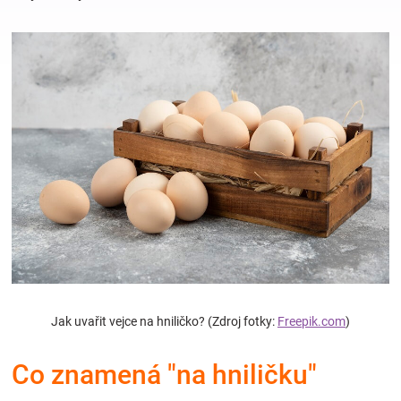
Hračky
a
zábava
pro
děti
Těhotenské
Jak uvařit vejce na hniličko? (Zdroj fotky:
Freepik.com
)
oblečení
Co znamená "na hniličku"
Novinky