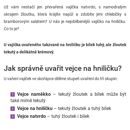
Značky
Už vám nestačí jen převařená vajíčka natvrdo, s namodralým
okrajem žloutku, která krájíte napůl a zdobíte jimi chlebíčky s
Blog
bramborovým salátem? U nás je nejoblíbenější vajíčko na hniličku.
Co to je?
Hračkářství
U vajíčka uvařeného takzvaně na hniličku je bílek tuhý, ale žloutek
Přihlášení
tekutý a delikátně krémový.
Jak správně uvařit vejce na hniličku?
U vaření vajíček ve skořápce dělíme stupeň uvaření do tří skupin:
Vejce naměkko
– tekutý žloutek a bílek může být
také mírně tekutý
Vejce na hniličku
– tekutý žloutek a tuhý bílek
Vejce natvrdo
– tuhý žloutek i bílek