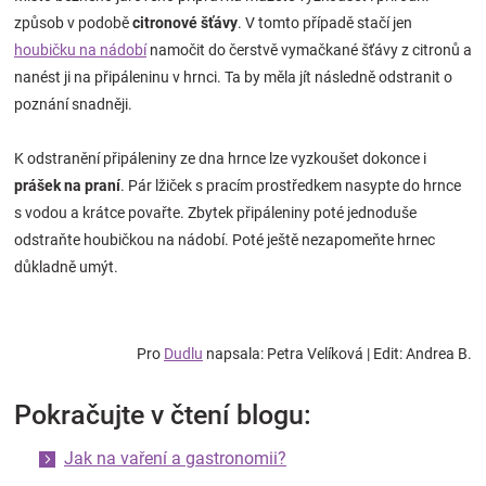
způsob v podobě
citronové šťávy
. V tomto případě stačí jen
houbičku na nádobí
namočit do čerstvě vymačkané šťávy z citronů a
nanést ji na připáleninu v hrnci. Ta by měla jít následně odstranit o
poznání snadněji.
K odstranění připáleniny ze dna hrnce lze vyzkoušet dokonce i
prášek na praní
. Pár lžiček s pracím prostředkem nasypte do hrnce
s vodou a krátce povařte. Zbytek připáleniny poté jednoduše
odstraňte houbičkou na nádobí. Poté ještě nezapomeňte hrnec
důkladně umýt.
Pro
Dudlu
napsala: Petra Velíková | Edit: Andrea B.
Pokračujte v čtení blogu:
Jak na vaření a gastronomii?