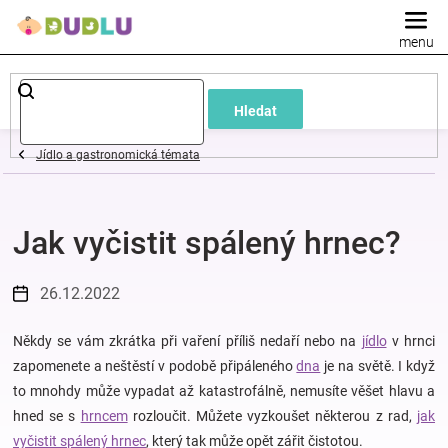
Přejít
na
obsah
Dětské
Hledat
a
Jídlo a gastronomická témata
kojenecké
Jak vyčistit spálený hrnec?
oblečení
Pokojíček
26.12.2022
a
Někdy se vám zkrátka při vaření příliš nedaří nebo na
jídlo
v hrnci
zapomenete a neštěstí v podobě připáleného
dna
je na světě. I když
to mnohdy může vypadat až katastrofálně, nemusíte věšet hlavu a
kojenecká
hned se s
hrncem
rozloučit. Můžete vyzkoušet některou z rad,
jak
vyčistit spálený hrnec
, který tak může opět zářit čistotou.
výbava