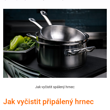
Hračky
a
zábava
pro
děti
Těhotenské
Jak vyčistit spálený hrnec:
oblečení
Jak vyčistit připálený hrnec
Novinky