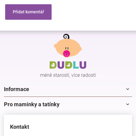
Přidat komentář
Z
á
p
a
t
í
méně starostí, více radostí
Informace
Pro maminky a tatínky
Kontakt