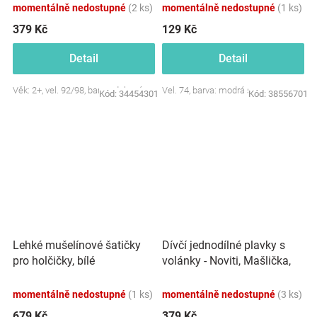
momentálně nedostupné
(2 ks)
momentálně nedostupné
(1 ks)
379 Kč
129 Kč
Detail
Detail
Věk: 2+, vel. 92/98, barva: duhová
Vel. 74, barva: modrá se vzorem
Kód:
34454301
Kód:
38556701
Dívčí jednodílné plavky s
Lehké mušelínové šatičky
volánky - Noviti, Mašlička,
pro holčičky, bílé
modro/růžové
momentálně nedostupné
(1 ks)
momentálně nedostupné
(3 ks)
679 Kč
379 Kč