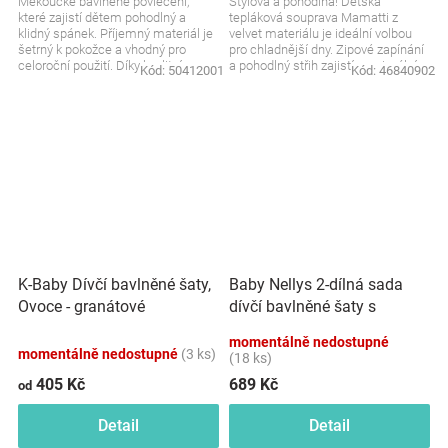
Měkoučké bavlněné povlečení,
Stylová a pohodlná! Dětská
které zajistí dětem pohodlný a
tepláková souprava Mamatti z
klidný spánek. Příjemný materiál je
velvet materiálu je ideální volbou
šetrný k pokožce a vhodný pro
pro chladnější dny. Zipové zapínání
celoroční použití. Díky kvalitnímu
a pohodlný střih zajistí maximální
Kód:
50412001
Kód:
46840902
zpracování si...
komfort a...
Baby Nellys 2-dílná sada
K-Baby Dívčí bavlněné šaty,
dívčí bavlněné šaty s
Ovoce - granátové
čelenkou - Puntík, vel. 86
momentálně nedostupné
momentálně nedostupné
(3 ks)
(18 ks)
405 Kč
689 Kč
od
Detail
Detail