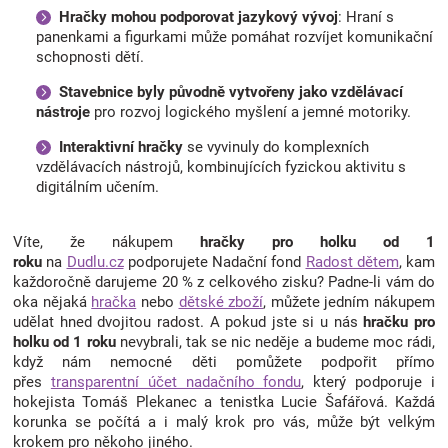
Hračky mohou podporovat jazykový vývoj
: Hraní s
panenkami a figurkami může pomáhat rozvíjet komunikační
schopnosti dětí.
Stavebnice byly původně vytvořeny jako vzdělávací
nástroje
pro rozvoj logického myšlení a jemné motoriky.
Interaktivní hračky
se vyvinuly do komplexních
vzdělávacích nástrojů, kombinujících fyzickou aktivitu s
digitálním učením.
Víte, že nákupem
hračky pro holku od 1
roku
na
Dudlu.cz
podporujete Nadační fond
Radost dětem
, kam
každoročně darujeme 20 % z celkového zisku? Padne-li vám do
oka nějaká
hračka
nebo
dětské zboží
, můžete jedním nákupem
udělat hned dvojitou radost. A pokud jste si u nás
hračku pro
holku od 1 roku
nevybrali, tak se nic neděje a budeme moc rádi,
když nám nemocné děti pomůžete podpořit přímo
přes
transparentní účet nadačního fondu
, který podporuje i
hokejista Tomáš Plekanec a tenistka Lucie Šafářová. Každá
korunka se počítá a i malý krok pro vás, může být velkým
krokem pro někoho jiného.