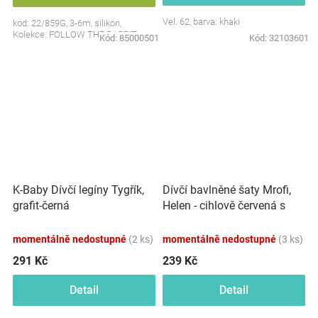
Vel. 62, barva: khaki
kod: 22/859G, 3-6m, silikon,
Kolekce: FOLLOW THE RABBIT
Kód:
85000501
Kód:
32103601
Dívčí bavlněné šaty Mrofi,
K-Baby Dívčí legíny Tygřík,
Helen - cihlově červená s
grafit-černá
černými pruhy
momentálně nedostupné
(2 ks)
momentálně nedostupné
(3 ks)
291 Kč
239 Kč
Detail
Detail