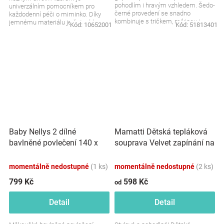
pohodlím i hravým vzhledem. Šedo-
univerzálním pomocníkem pro
černé provedení se snadno
každodenní péči o miminko. Díky
kombinuje s tričkem, mikinou i
jemnému materiálu je šetrná k
Kód:
10652001
Kód:
51813401
svetříkem. Velikost: 62,...
citlivé pokožce a příjemná na
dotek....
Baby Nellys 2 dílné
Mamatti Dětská tepláková
bavlněné povlečení 140 x
souprava Velvet zapínání na
200 - Forest girl
zip, Fox Girl, cihlová
momentálně nedostupné
(1 ks)
momentálně nedostupné
(2 ks)
799 Kč
598 Kč
od
Detail
Detail