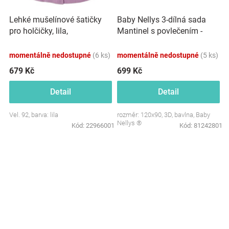
Baby Nellys 3-dílná sada
Lehké mušelínové šatičky
Mantinel s povlečením -
pro holčičky, lila,
Forest girl
momentálně nedostupné
(6 ks)
momentálně nedostupné
(5 ks)
679 Kč
699 Kč
Detail
Detail
Vel. 92, barva: lila
rozměr: 120x90, 3D, bavlna, Baby
Nellys ®
Kód:
22966001
Kód:
81242801