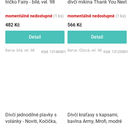
dívčí mikina Thank You Next
tričko Fairy - bílé, vel. 98
- růžová, vel. 98
momentálně nedostupné
(1 ks)
momentálně nedostupné
(1 ks)
482 Kč
566 Kč
Detail
Detail
Barva: bílá, vel. 98
Barva: růžová, vel. 98
Kód:
13146501
Kód:
13125501
Dívčí jednodílné plavky s
Dívčí kraťasy s kapsami,
volánky - Noviti, Kočička,
bavlna Army, Mrofi, modré
duhové