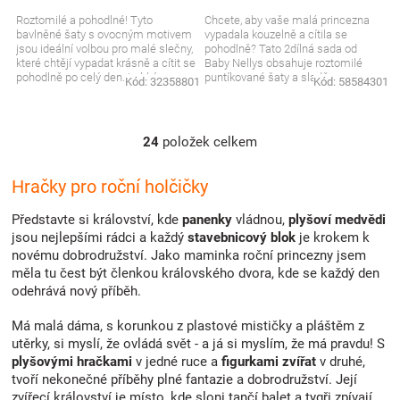
Roztomilé a pohodlné! Tyto
Chcete, aby vaše malá princezna
bavlněné šaty s ovocným motivem
vypadala kouzelně a cítila se
jsou ideální volbou pro malé slečny,
pohodlně? Tato 2dílná sada od
které chtějí vypadat krásně a cítit se
Baby Nellys obsahuje roztomilé
pohodlně po celý den. Lehký a
puntíkované šaty a sladěnou
Kód:
32358801
Kód:
58584301
prodyšný...
čelenku. Ideální outfit na...
24
položek celkem
O
v
l
Hračky pro roční holčičky
á
d
Představte si království, kde
panenky
vládnou,
plyšoví medvědi
a
jsou nejlepšími rádci a každý
stavebnicový blok
je krokem k
c
novému dobrodružství. Jako maminka roční princezny jsem
í
měla tu čest být členkou královského dvora, kde se každý den
p
odehrává nový příběh.
r
v
Má malá dáma, s korunkou z plastové mističky a pláštěm z
k
utěrky, si myslí, že ovládá svět - a já si myslím, že má pravdu! S
y
plyšovými hračkami
v jedné ruce a
figurkami zvířat
v druhé,
v
tvoří nekonečné příběhy plné fantazie a dobrodružství. Její
ý
zvířecí království je místo, kde sloni tančí balet a tygři zpívají