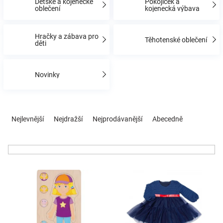
Dětské a kojenecké
Pokojíček a
oblečení
kojenecká výbava
Hračky
Hračky a zábava pro
Těhotenské oblečení
děti
a
Novinky
zábava
pro
Ř
a
Nejlevnější
Nejdražší
Nejprodávanější
Abecedně
z
děti
e
n
Těhotenské
í
V
p
oblečení
ý
r
p
o
i
d
Novinky
s
u