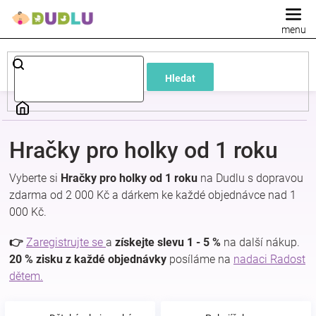
Přejít
na
obsah
Dětské
Hledat
a
kojenecké
Hračky pro holky od 1 roku
oblečení
Vyberte si
Hračky pro holky od 1 roku
na Dudlu s dopravou
zdarma od 2 000 Kč a dárkem ke každé objednávce nad 1
Pokojíček
000 Kč.
a
👉
Zaregistrujte se
a
získejte slevu 1 - 5 %
na další nákup.
20 % zisku z každé objednávky
posíláme na
nadaci Radost
dětem.
kojenecká
výbava