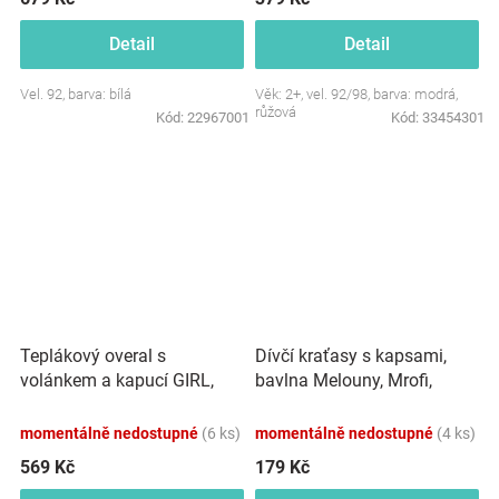
Detail
Detail
Vel. 92, barva: bílá
Věk: 2+, vel. 92/98, barva: modrá,
růžová
Kód:
22967001
Kód:
33454301
Teplákový overal s
Dívčí kraťasy s kapsami,
volánkem a kapucí GIRL,
bavlna Melouny, Mrofi,
Baby Nellys, amarant
růžové
momentálně nedostupné
(6 ks)
momentálně nedostupné
(4 ks)
569 Kč
179 Kč