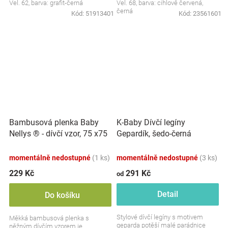
Vel. 62, barva: grafit-černá
Vel. 68, barva: cihlově červená,
černá
Kód:
51913401
Kód:
23561601
Bambusová plenka Baby
K-Baby Dívčí legíny
Nellys ® - dívčí vzor, 75 x75
Gepardík, šedo-černá
cm
momentálně nedostupné
(1 ks)
momentálně nedostupné
(3 ks)
229 Kč
291 Kč
od
Detail
Do košíku
Stylové dívčí legíny s motivem
Měkká bambusová plenka s
geparda potěší malé parádnice
něžným dívčím vzorem je