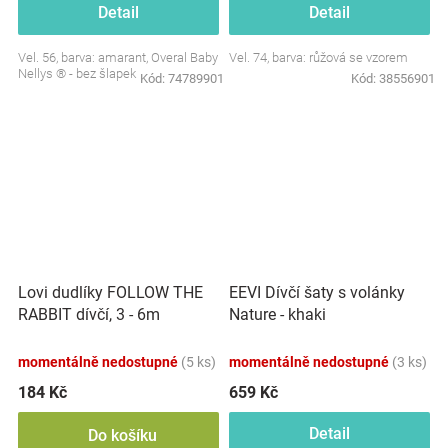
Detail
Detail
Vel. 56, barva: amarant, Overal Baby
Vel. 74, barva: růžová se vzorem
Nellys ® - bez šlapek
Kód:
74789901
Kód:
38556901
Lovi dudlíky FOLLOW THE
EEVI Dívčí šaty s volánky
RABBIT dívčí, 3 - 6m
Nature - khaki
momentálně nedostupné
(5 ks)
momentálně nedostupné
(3 ks)
184 Kč
659 Kč
Detail
Do košíku