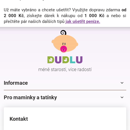
Už máte vybráno a chcete ušetřit? Využijte dopravu zdarma
od
2 000 Kč
, získejte dárek k nákupu od
1 000 Kč
a nebo si
přečtěte pár našich dalších tipů
jak ušetřit peníze.
Z
á
p
a
t
í
méně starostí, více radostí
Informace
Pro maminky a tatínky
Kontakt