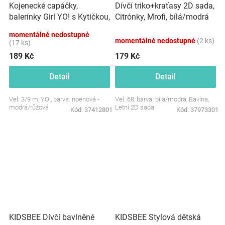
Kojenecké capáčky,
Dívčí triko+kraťasy 2D sada,
balerínky Girl YO! s Kytičkou,
Citrónky, Mrofi, bílá/modrá
na suchý zip, neonové
momentálně nedostupné
momentálně nedostupné
(2 ks)
(17 ks)
189 Kč
179 Kč
Detail
Detail
Vel: 3/9 m, YO!, barva: noenová -
Vel. 68, barva: bílá/modrá, Bavlna,
modrá/růžová
Letní 2D sada
Kód:
37412801
Kód:
37973301
KIDSBEE Stylová dětská
KIDSBEE Dívčí bavlněné