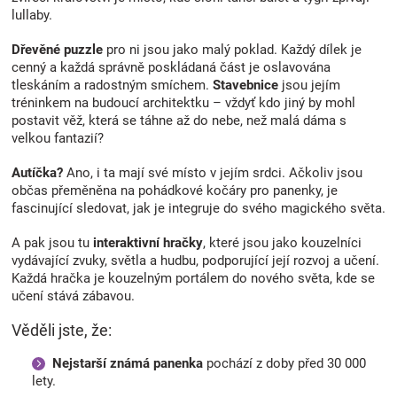
p
lullaby.
i
s
Dřevěné puzzle
pro ni jsou jako malý poklad. Každý dílek je
u
cenný a každá správně poskládaná část je oslavována
tleskáním a radostným smíchem.
Stavebnice
jsou jejím
tréninkem na budoucí architektku – vždyť kdo jiný by mohl
postavit věž, která se táhne až do nebe, než malá dáma s
velkou fantazií?
Autíčka?
Ano, i ta mají své místo v jejím srdci. Ačkoliv jsou
občas přeměněna na pohádkové kočáry pro panenky, je
fascinující sledovat, jak je integruje do svého magického světa.
A pak jsou tu
interaktivní hračky
, které jsou jako kouzelníci
vydávající zvuky, světla a hudbu, podporující její rozvoj a učení.
Každá hračka je kouzelným portálem do nového světa, kde se
učení stává zábavou.
Věděli jste, že:
Nejstarší známá panenka
pochází z doby před 30 000
lety.