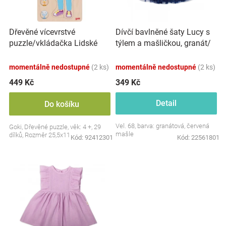
p
k
Značky
r
t
o
ů
Dřevěné vícevrstvé
Dívčí bavlněné šaty Lucy s
d
Blog
puzzle/vkládačka Lidské
týlem a mašličkou, granát/
u
tělo - Dívka
červená
k
Hračkářství
momentálně nedostupné
(2 ks)
momentálně nedostupné
(2 ks)
t
ů
449 Kč
349 Kč
Přihlášení
Detail
Do košíku
Vel. 68, barva: granátová, červená
Goki, Dřevěné puzzle, věk: 4 +, 29
mašle
dílků, Rozměr 25,5x11 cm
Kód:
92412301
Kód:
22561801