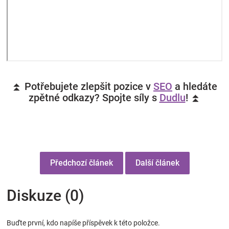
⏫ Potřebujete zlepšit pozice v
SEO
a hledáte
zpětné odkazy? Spojte síly s
Dudlu
! ⏫
Předchozí článek
Další článek
Diskuze (0)
Buďte první, kdo napíše příspěvek k této položce.