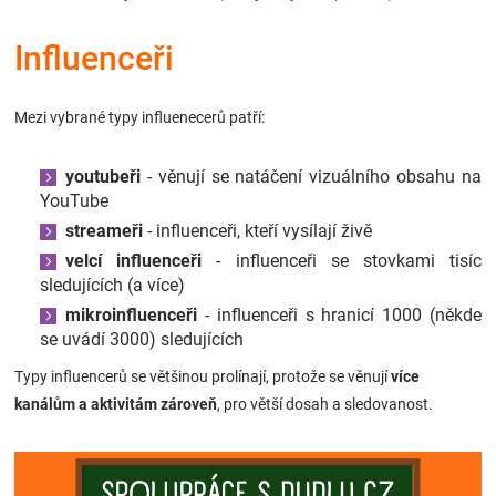
Značky
Influenceři
Blog
Mezi vybrané typy influenecerů patří:
Hračkářství
youtubeři
- věnují se natáčení vizuálního obsahu na
Přihlášení
YouTube
streameři
- influenceři, kteří vysílají živě
velcí influenceři
- influenceři se stovkami tisíc
sledujících (a více)
mikroinfluenceři
- influenceři s hranicí 1000 (někde
se uvádí 3000) sledujících
Typy influencerů se většinou prolínají, protože se věnují
více
kanálům a aktivitám zároveň
, pro větší dosah a sledovanost.