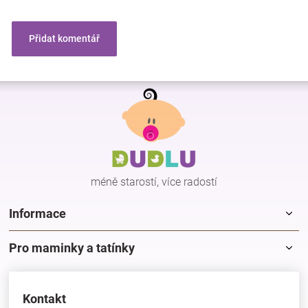
Přidat komentář
Z
á
p
a
t
í
méně starostí, více radostí
Informace
Pro maminky a tatínky
Kontakt