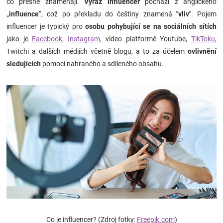
co přesně znamenají.
Výraz influencer
pochází z anglického
„
influence
“, což po překladu do češtiny znamená
"vliv"
. Pojem
Hračky
influencer je typický pro
osobu pohybující se na sociálních sítích
jako je
Facebook
,
Instagram
, video platformě Youtube,
TikToku
,
a
Twitchi a dalších médiích včetně blogu, a to za účelem
ovlivnění
sledujících
pomocí nahraného a sdíleného obsahu.
zábava
pro
děti
Těhotenské
oblečení
Novinky
Co je influencer? (Zdroj fotky:
Freepik.com
)