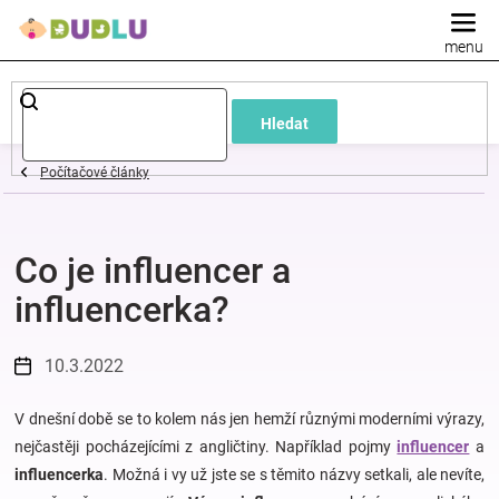
Přejít
na
obsah
Dětské
Hledat
a
Počítačové články
kojenecké
Co je influencer a
oblečení
influencerka?
Pokojíček
10.3.2022
a
V dnešní době se to kolem nás jen hemží různými moderními výrazy,
kojenecká
nejčastěji pocházejícími z angličtiny. Například pojmy
influencer
a
influencerka
. Možná i vy už jste se s těmito názvy setkali, ale nevíte,
výbava