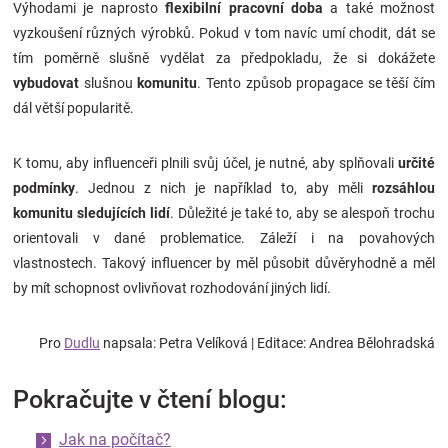
Výhodami je naprosto
flexibilní pracovní doba
a také možnost
vyzkoušení různých výrobků. Pokud v tom navíc umí chodit, dát se
tím poměrně slušně vydělat za předpokladu, že si dokážete
vybudovat
slušnou
komunitu
. Tento způsob propagace se těší čím
dál větší popularitě.
K tomu, aby influenceři plnili svůj účel, je nutné, aby splňovali
určité
podmínky
. Jednou z nich je například to, aby měli
rozsáhlou
komunitu sledujících lidí
. Důležité je také to, aby se alespoň trochu
orientovali v dané problematice. Záleží i na povahových
vlastnostech. Takový influencer by měl působit důvěryhodně a měl
by mít schopnost ovlivňovat rozhodování jiných lidí.
Pro
Dudlu
napsala: Petra Velíková
| Editace: Andrea Bělohradská
Pokračujte v čtení blogu:
Jak na počítač?