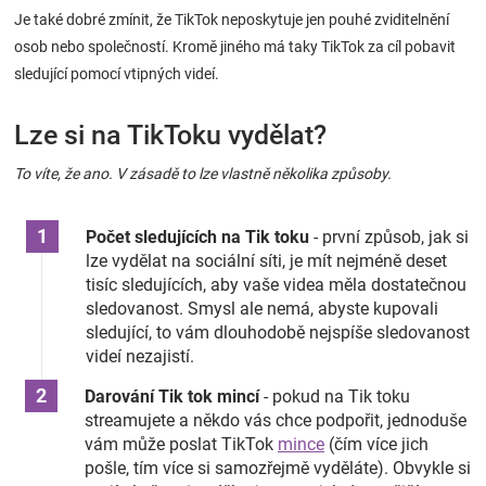
Je také dobré zmínit, že TikTok neposkytuje jen pouhé zviditelnění
osob nebo společností. Kromě jiného má taky TikTok za cíl pobavit
sledující pomocí vtipných videí.
Lze si na TikToku vydělat?
To víte, že ano. V zásadě to lze vlastně několika způsoby.
Počet sledujících na Tik toku
- první způsob, jak si
lze vydělat na sociální síti, je mít nejméně deset
tisíc sledujících, aby vaše videa měla dostatečnou
sledovanost. Smysl ale nemá, abyste kupovali
sledující, to vám dlouhodobě nejspíše sledovanost
videí nezajistí.
Darování Tik tok mincí
- pokud na Tik toku
streamujete a někdo vás chce podpořit, jednoduše
vám může poslat TikTok
mince
(čím více jich
pošle, tím více si samozřejmě vyděláte). Obvykle si