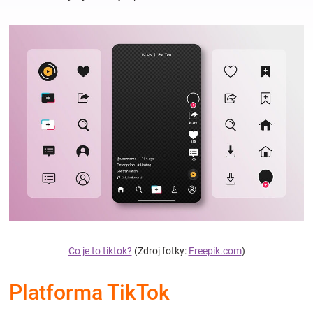
Hračky
a
zábava
pro
děti
Těhotenské
Co je to tiktok?
(Zdroj fotky:
Freepik.com
)
oblečení
Platforma TikTok
Novinky