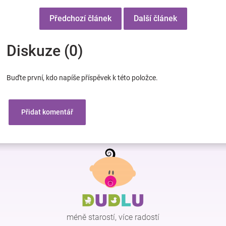
Předchozí článek
Další článek
Diskuze (0)
Buďte první, kdo napíše příspěvek k této položce.
Přidat komentář
Z
á
p
a
t
í
méně starostí, více radostí