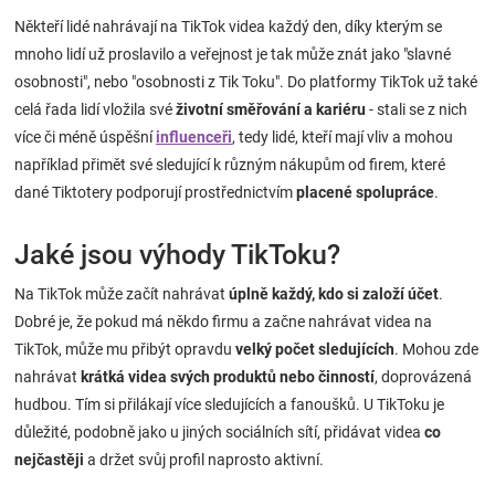
Značky
Někteří lidé nahrávají na TikTok videa každý den, díky kterým se
mnoho lidí už proslavilo a veřejnost je tak může znát jako "slavné
Blog
osobnosti", nebo "osobnosti z Tik Toku". Do platformy TikTok už také
celá řada lidí vložila své
životní směřování a kariéru
- stali se z nich
více či méně úspěšní
influenceři
, tedy lidé, kteří mají vliv a mohou
Hračkářství
například přimět své sledující k různým nákupům od firem, které
dané Tiktotery podporují prostřednictvím
placené spolupráce
.
Přihlášení
Jaké jsou výhody TikToku?
Na TikTok může začít nahrávat
úplně každý, kdo si založí účet
.
Dobré je, že pokud má někdo firmu a začne nahrávat videa na
TikTok, může mu přibýt opravdu
velký počet sledujících
. Mohou zde
nahrávat
krátká videa svých produktů nebo činností
, doprovázená
hudbou. Tím si přilákají více sledujících a fanoušků. U TikToku je
důležité, podobně jako u jiných sociálních sítí, přidávat videa
co
nejčastěji
a držet svůj profil naprosto aktivní.