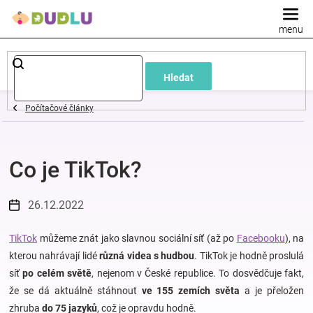
Přejít
na
obsah
Dětské
Hledat
a
Počítačové články
kojenecké
Co je TikTok?
oblečení
Pokojíček
26.12.2022
a
TikTok
můžeme znát jako slavnou sociální síť (až po
Facebooku
), na
kterou nahrávají lidé
různá videa s hudbou
. TikTok je hodně proslulá
síť
po celém světě
, nejenom v České republice. To dosvědčuje fakt,
kojenecká
že se dá aktuálně stáhnout
ve 155 zemích světa
a je přeložen
zhruba
do 75 jazyků
, což je opravdu hodně.
výbava