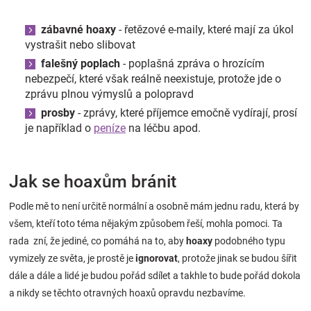
zábavné hoaxy
- řetězové e-maily, které mají za úkol
vystrašit nebo slibovat
falešný poplach
- poplašná zpráva o hrozícím
nebezpečí, které však reálně neexistuje, protože jde o
zprávu plnou výmyslů a polopravd
prosby
- zprávy, které příjemce emočně vydírají, prosí
je například o
peníze
na léčbu apod.
Jak se hoaxům bránit
Podle mě to není určitě normální a osobně mám jednu radu, která by
všem, kteří toto téma nějakým způsobem řeší, mohla pomoci. Ta
rada zní, že jediné, co pomáhá na to, aby
hoaxy
podobného typu
vymizely ze světa, je prostě je
ignorovat
, protože jinak se budou šířit
dále a dále a lidé je budou pořád sdílet a takhle to bude pořád dokola
a nikdy se těchto otravných hoaxů opravdu nezbavíme.