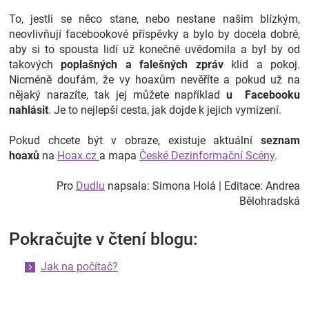
To, jestli se něco stane, nebo nestane našim blízkým,
neovlivňují facebookové příspěvky a bylo by docela dobré,
aby si to spousta lidí už konečně uvědomila a byl by od
takových
poplašných a falešných zpráv
klid a pokoj.
Nicméně doufám, že vy hoaxům nevěříte a pokud už na
nějaký narazíte, tak jej můžete například
u Facebooku
nahlásit
. Je to nejlepší cesta, jak dojde k jejich vymizení.
Pokud chcete být v obraze, existuje aktuální
seznam
hoaxů
na
Hoax.cz
a mapa
České Dezinformační Scény
.
Pro
Dudlu
napsala: Simona Holá
| Editace: Andrea
Bělohradská
Pokračujte v čtení blogu:
Jak na počítač?