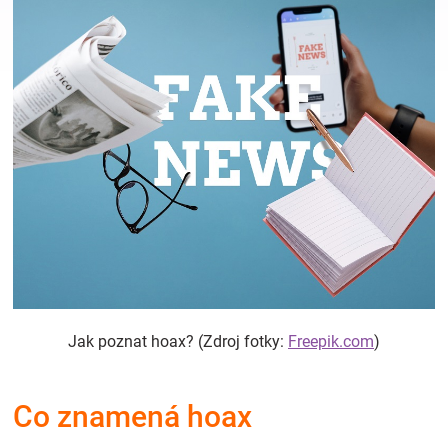
Hračky
a
zábava
pro
děti
Těhotenské
Jak poznat hoax? (Zdroj fotky:
Freepik.com
)
oblečení
Co znamená hoax
Novinky