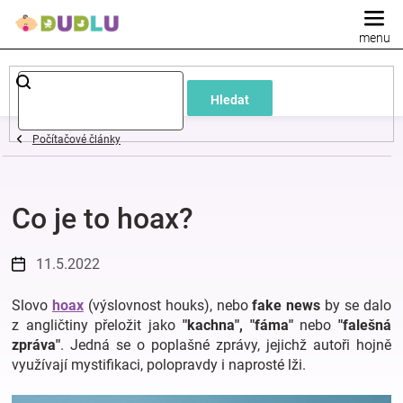
Přejít
na
obsah
Dětské
Hledat
a
Počítačové články
kojenecké
Co je to hoax?
oblečení
Pokojíček
11.5.2022
Slovo
hoax
(výslovnost houks), nebo
fake news
by se dalo
a
z angličtiny přeložit jako
"kachna",
"fáma"
nebo
"falešná
zpráva"
. Jedná se o poplašné zprávy, jejichž autoři hojně
kojenecká
využívají mystifikaci, polopravdy i naprosté lži.
výbava