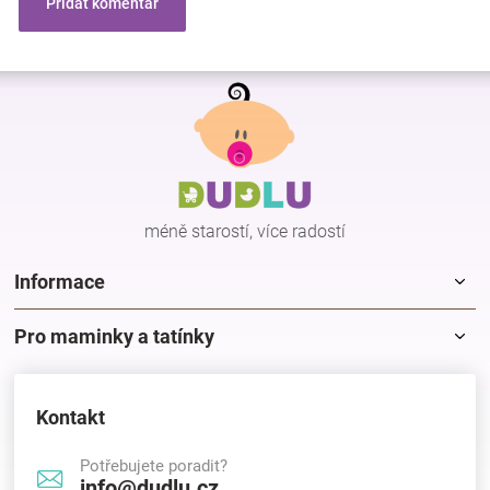
Přidat komentář
Z
á
p
a
t
í
méně starostí, více radostí
Informace
Pro maminky a tatínky
Kontakt
Potřebujete poradit?
info@dudlu.cz