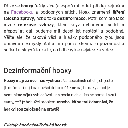
Dříve se
hoaxy
řešily více (alespoň mi to tak přijde) zejména
Značky
na
Facebooku
a podobných sítích. Hoax znamená
šíření
falešné zprávy
, nebo také
dezinformace
. Patří sem ale také
Blog
různé
řetězové vzkazy
, které když nebudeme sdílet a
přeposílat dál, budeme mít deset let neštěstí a podobně.
Hračkářství
Věřte ale, že takové věci a hlášky podobného typu jsou
opravdu nesmysly. Autor tím pouze škemrá o pozornost a
sdílení a skrývá to za to, co lidi chytne nejvíce za srdce.
Přihlášení
Dezinformační hoaxy
Hoaxy mají za účel nás vystrašit
Na sociálních sítích jich ještě
(troufnu si říct) i na dnešní dobu můžeme najít mraky a ani je
nemusíme nějak vyhledávat - na sociálních sítích se nám ukazují
samy, což je bohužel problém.
Mnoho lidí se totiž domnívá, že
hoaxy jsou založené na pravdě
.
Existuje hned několik druhů hoaxů: