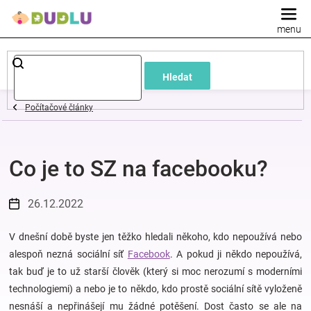
Přejít
na
obsah
Dětské
Hledat
a
Počítačové články
kojenecké
Co je to SZ na facebooku?
oblečení
Pokojíček
26.12.2022
a
V dnešní době byste jen těžko hledali někoho, kdo nepoužívá nebo
alespoň nezná sociální síť
Facebook
. A pokud ji někdo nepoužívá,
tak buď je to už starší člověk (který si moc nerozumí s moderními
kojenecká
technologiemi) a nebo je to někdo, kdo prostě sociální sítě vyloženě
nesnáší a nepřinášejí mu žádné potěšení. Dost často se ale na
výbava