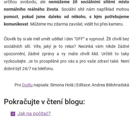
určitou svobodu, ale
nemůžeme žít sociálními sítěmi místo
normálního reálného života
. Sociální sítě nám například mohou
pomoct, pokud jsme daleko od někoho, s kým potřebujeme
komunikovat
. Můžeme mu zdarma zavolat, vidět ho přes kameru.
Člověk by si ale měl umět udělat i den "OFF" a vypnout. Žít chvíli bez
sociálních sítí. Víte, jaký je to relax? Necinká vám nikde žádné
upozornění, žádné zprávy a vy máte chvíli klid. Určitě to taky
vyzkoušejte. Je to prospěšné pro vás a pro vaše zdraví také. Není
dobré být 24/7 na telefonu.
Pro
Dudlu
napsala: Simona Holá
| Editace: Andrea Bělohradská
Pokračujte v čtení blogu:
Jak na počítač?