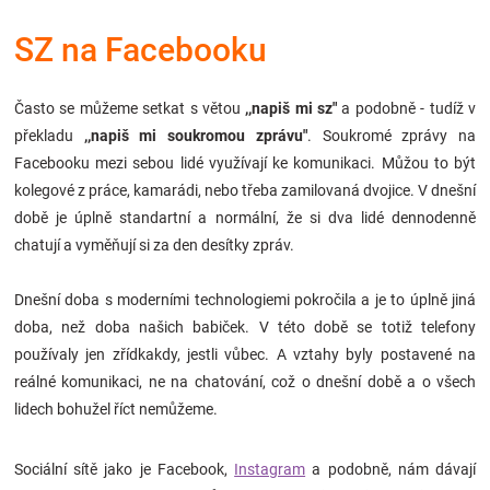
Značky
SZ na Facebooku
Blog
Často se můžeme setkat s větou
,,napiš mi sz"
a podobně - tudíž v
překladu
,,napiš mi soukromou zprávu"
. Soukromé zprávy na
Hračkářství
Facebooku mezi sebou lidé využívají ke komunikaci. Můžou to být
kolegové z práce, kamarádi, nebo třeba zamilovaná dvojice. V dnešní
Přihlášení
době je úplně standartní a normální, že si dva lidé dennodenně
chatují a vyměňují si za den desítky zpráv.
Dnešní doba s moderními technologiemi pokročila a je to úplně jiná
doba, než doba našich babiček. V této době se totiž telefony
používaly jen zřídkakdy, jestli vůbec. A vztahy byly postavené na
reálné komunikaci, ne na chatování, což o dnešní době a o všech
lidech bohužel říct nemůžeme.
Sociální sítě jako je Facebook,
Instagram
a podobně, nám dávají