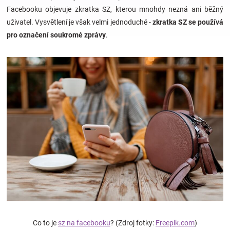
Facebooku objevuje zkratka SZ, kterou mnohdy nezná ani běžný
uživatel. Vysvětlení je však velmi jednoduché -
zkratka SZ se používá
Hračky
pro označení soukromé zprávy
.
a
zábava
pro
děti
Těhotenské
oblečení
Novinky
Co to je
sz na facebooku
? (Zdroj fotky:
Freepik.com
)