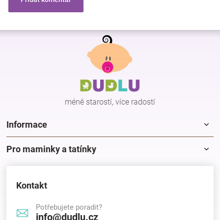
Z
á
p
a
t
í
méně starostí, více radostí
Informace
Pro maminky a tatínky
Kontakt
Potřebujete poradit?
info@dudlu.cz