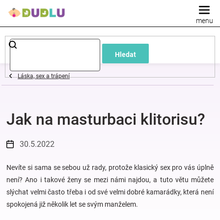
Přejít
na
obsah
Dětské
Hledat
a
Láska, sex a trápení
kojenecké
Jak na masturbaci klitorisu?
oblečení
Pokojíček
30.5.2022
a
Nevíte si sama se sebou už rady, protože klasický sex pro vás úplně
není? Ano i takové ženy se mezi námi najdou, a tuto větu můžete
slýchat velmi často třeba i od své velmi dobré kamarádky, která není
kojenecká
spokojená již několik let se svým manželem.
výbava