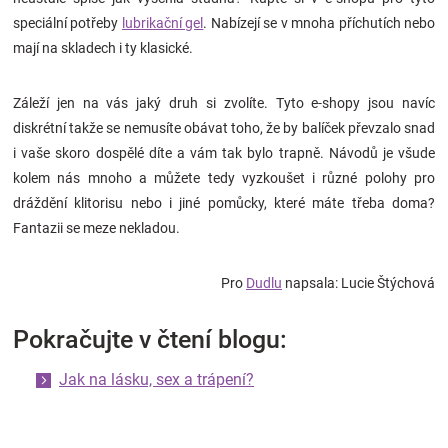
speciální potřeby
lubrikační gel
. Nabízejí se v mnoha příchutích nebo
mají na skladech i ty klasické.
Záleží jen na vás jaký druh si zvolíte. Tyto e-shopy jsou navíc
diskrétní takže se nemusíte obávat toho, že by balíček převzalo snad
i vaše skoro dospělé díte a vám tak bylo trapně. Návodů je všude
kolem nás mnoho a můžete tedy vyzkoušet i různé polohy pro
dráždění klitorisu nebo i jiné pomůcky, které máte třeba doma?
Fantazii se meze nekladou.
Pro
Dudlu
napsala: Lucie Štýchová
Pokračujte v čtení blogu:
Jak na lásku, sex a trápení?