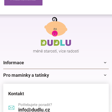
Z
á
p
a
t
í
méně starostí, více radostí
Informace
Pro maminky a tatínky
Kontakt
Potřebujete poradit?
info@dudlu.cz