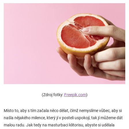
Hračky
a
zábava
pro
děti
Těhotenské
(Zdroj fotky:
Freepik.com
)
oblečení
Místo to, aby s tím začala něco dělat, čímž nemyslíme vůbec, aby si
našla nějakého milence, který jí v posteli uspokojí, tak jí můžeme dát
Novinky
malou radu. Jak tedy na masturbaci klitorisu, abyste si udělala