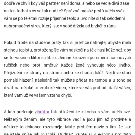
dobře ve chvíli kdy váš partner není doma, a nebo se vedle dívá zase
Značky
na ten fotbal a vy se tak nudíte? Správná masáž prstů udělá své a
vám se po těle tak rozlije příjemné teplo a uvolníte si tak celodenní
Blog
nahromaděný stres, který jste v sobě držela od brzkého rána.
Hračkářství
Pokud trpíte na studené prsty tak si je lehce nahřejte, abyste měla
stejnou teplotu, protože spíše vám naskočí na těle husí kůže než, aby
Přihlášení
se to vašemu klitorisu líbilo. Jemné kroužení po směru hodinových
ručiček nebo proti směru? Každé ženě vyhovuje něco jiného.
Přejíždění ze strany na stranu nebo ze shoda dolů? Nejdříve stačí
pomalé hlazení, následně tak můžete přidat na tempu a u toho se
dívat na nějaké to erotické video, které ve vás probudí další vášeň,
která vám už ve vašem vztahu chybí.
A kdo preferuje
vibrátor
tak přiložení ke klitorisu s vámi udělá své.
Některým ženám, ale tyto vibrace vadí a jsou jim až protivné a
některé to dokonce rozesměje. Máte problém navíc s tím, že jste
neustále spíše jak vyschlá studna? Kupte si v e-shopu pro tyto