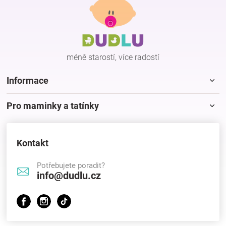
p
a
t
í
méně starostí, více radostí
Informace
Pro maminky a tatínky
Kontakt
Potřebujete poradit?
info@dudlu.cz