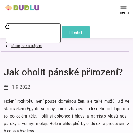
Přejít
na
obsah
Dětské
Hledat
a
Láska, sex a trápení
kojenecké
Jak oholit pánské přirození?
oblečení
Pokojíček
1.9.2022
a
Holení rozkroku není pouze doménou žen, ale také mužů. Již ve
starověkém Egyptě se ženy i muži zbavovali tělesného ochlupení, a
to po celém těle. Holili si dokonce i hlavy a namísto vlasů nosili
kojenecká
paruky s vonnými oleji. Holení chloupků bylo důležité především z
hlediska hygieny.
výbava