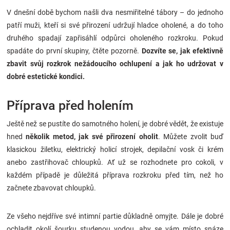
Značky
V dnešní době bychom našli dva nesmiřitelné tábory – do jednoho
patří muži, kteří si své přirození udržují hladce oholené, a do toho
Blog
druhého spadají zapřisáhlí odpůrci oholeného rozkroku. Pokud
spadáte do první skupiny, čtěte pozorně.
Dozvíte se, jak efektivně
zbavit svůj rozkrok nežádoucího ochlupení a jak ho udržovat v
Hračkářství
dobré estetické kondici.
Přihlášení
Příprava před holením
Ještě než se pustíte do samotného holení, je dobré vědět, že existuje
hned
několik metod, jak své přirození oholit
. Můžete zvolit buď
klasickou žiletku, elektrický holicí strojek, depilační vosk či krém
anebo zastřihovač chloupků. Ať už se rozhodnete pro cokoli, v
každém případě je důležitá příprava rozkroku před tím, než ho
začnete zbavovat chloupků.
Ze všeho nejdříve své intimní partie důkladně omyjte. Dále je dobré
ochladit okolí šourku studenou vodou, aby se vám místo snáze