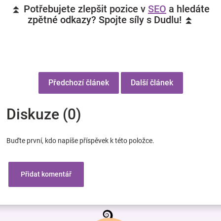
⏫ Potřebujete zlepšit pozice v
SEO
a hledáte
zpětné odkazy? Spojte síly s Dudlu! ⏫
Předchozí článek
Další článek
Diskuze (0)
Buďte první, kdo napíše příspěvek k této položce.
Přidat komentář
Z
á