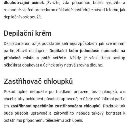
dlouhotrvající účinek
. Zvažte, zda případnou bolest vydržíte a
rozhodně si před procedurou důkladně nastudujte návod k tomu, jak
depilační vosk použít.
Depilační krém
Depilační krém už je podstatně šetrnější způsobem, jak své intimní
partie zbavit ochlupení.
Depilační krém jednoduše nanesete na
příslušná místa a poté setřete.
Někdy je však třeba postup
několikrát opakovat a účinek taky netrvá zrovna dlouho.
Zastřihovač chloupků
Pokud úplně netoužíte po hladkém přirození bez chloupků, ale
chcete, aby ochlupení působilo upraveně, můžete své intimní partie
jen
zastřihnout speciálním zastřihovačem chloupků
. Rozkrok tak
bude působit upraveně a zároveň to nebude takový kontrast k
ostatnímu případnému tělesnému ochlupení.