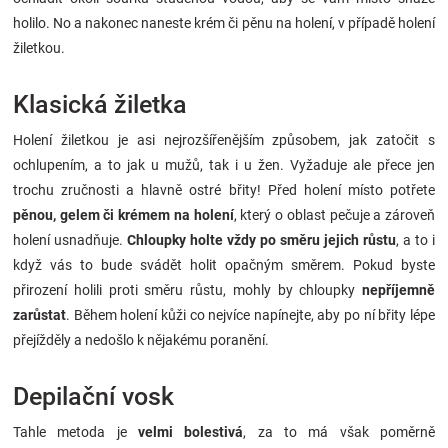
holilo. No a nakonec naneste krém či pěnu na holení, v případě holení
žiletkou.
Klasická žiletka
Holení žiletkou je asi nejrozšířenějším způsobem, jak zatočit s
ochlupením, a to jak u mužů, tak i u žen. Vyžaduje ale přece jen
trochu zručnosti a hlavně ostré břity! Před holení místo potřete
pěnou, gelem či krémem na holení
, který o oblast pečuje a zároveň
holení usnadňuje.
Chloupky holte vždy po směru jejich růstu
, a to i
když vás to bude svádět holit opačným směrem. Pokud byste
přirození holili proti směru růstu, mohly by chloupky
nepříjemně
zarůstat
. Během holení kůži co nejvíce napínejte, aby po ní břity lépe
přejížděly a nedošlo k nějakému poranění.
Depilační vosk
Tahle metoda je
velmi bolestivá
, za to má však poměrně