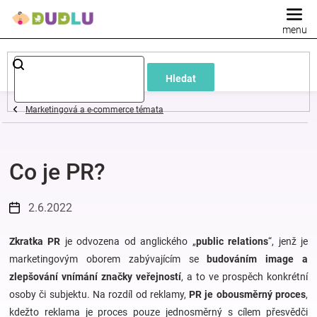
Přejít
na
obsah
Dětské
Hledat
a
Marketingová a e-commerce témata
kojenecké
Co je PR?
oblečení
Pokojíček
2.6.2022
a
Zkratka PR
je odvozena od anglického „
public relations
“, jenž je
marketingovým oborem zabývajícím se
budováním image a
zlepšování vnímání značky veřejností
, a to ve prospěch konkrétní
kojenecká
osoby či subjektu. Na rozdíl od reklamy,
PR je obousměrný proces
,
kdežto reklama je proces pouze jednosměrný s cílem přesvědči
výbava