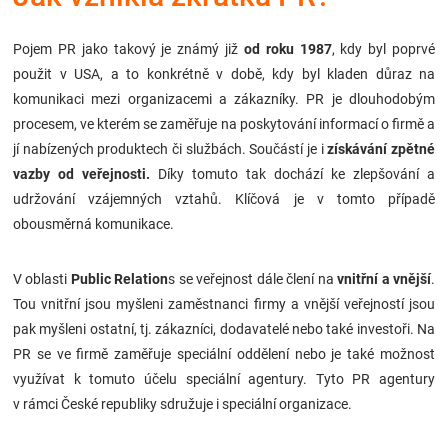
Značky
Pojem PR jako takový je známý již
od roku 1987
, kdy byl poprvé
Blog
použit v USA, a to konkrétně v době, kdy byl kladen důraz na
komunikaci mezi organizacemi a zákazníky. PR je dlouhodobým
procesem, ve kterém se zaměřuje na poskytování informací o firmě a
Hračkářství
jí nabízených produktech či službách. Součástí je i
získávání zpětné
vazby od veřejnosti.
Díky tomuto tak dochází ke zlepšování a
Přihlášení
udržování vzájemných vztahů. Klíčová je v tomto případě
obousměrná komunikace.
V oblasti
Public Relation
s se veřejnost dále člení na
vnitřní a vnější
.
Tou vnitřní jsou myšleni zaměstnanci firmy a vnější veřejností jsou
pak myšleni ostatní, tj. zákazníci, dodavatelé nebo také investoři. Na
PR se ve firmě zaměřuje speciální oddělení nebo je také možnost
využívat k tomuto účelu speciální agentury. Tyto PR agentury
v rámci České republiky sdružuje i speciální organizace.