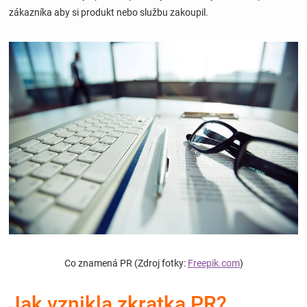
zákazníka aby si produkt nebo službu zakoupil.
Hračky
a
zábava
pro
děti
Těhotenské
oblečení
Co znamená PR (Zdroj fotky:
Freepik.com
)
Novinky
Jak vznikla zkratka PR?