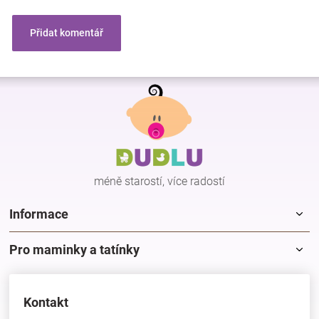
Přidat komentář
Z
á
p
a
t
í
méně starostí, více radostí
Informace
Pro maminky a tatínky
Kontakt