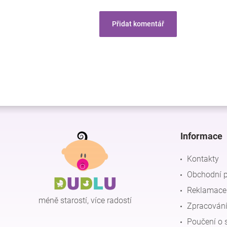
Přidat komentář
Z
á
p
Informace
a
t
Kontakty
í
Obchodní 
Reklamace 
méně starostí, více radostí
Zpracování
Poučení o 