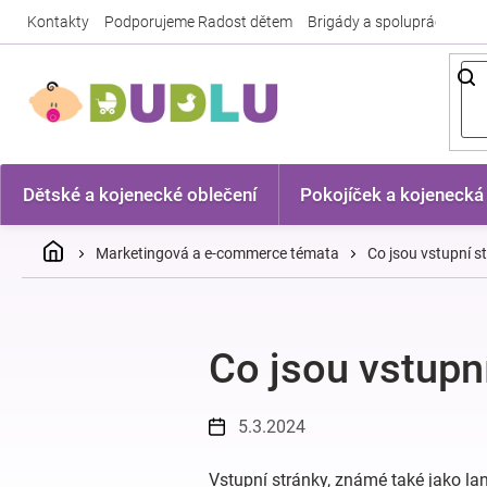
Přejít
Kontakty
Podporujeme Radost dětem
Brigády a spolupráce
Nej
na
obsah
Dětské a kojenecké oblečení
Pokojíček a kojenecká
Domů
Marketingová a e-commerce témata
Co jsou vstupní s
Co jsou vstupn
5.3.2024
Vstupní stránky, známé také jako lan