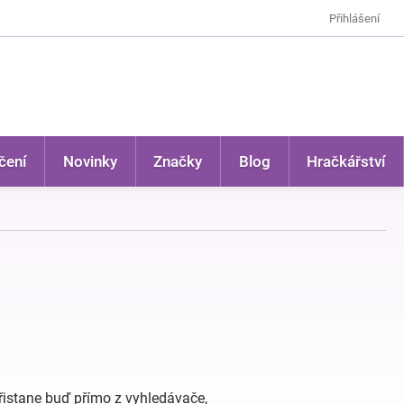
Přihlášení
čení
Novinky
Značky
Blog
Hračkářství
přistane buď přímo z vyhledávače,