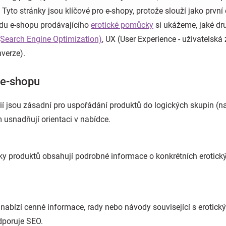
Tyto stránky jsou klíčové pro e-shopy, protože slouží jako první
adu e-shopu prodávajícího
erotické pomůcky
si ukážeme, jaké dr
Search Engine Optimization)
, UX (User Experience - uživatelsk
nverze).
 e-shopu
ií jsou zásadní pro uspořádání produktů do logických skupin (n
m usnadňují orientaci v nabídce.
ky produktů obsahují podrobné informace o konkrétních erotic
nabízí cenné informace, rady nebo návody související s erotic
dporuje SEO.