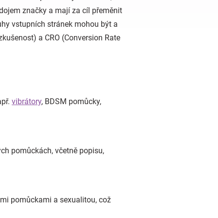
 dojem značky a mají za cíl přeměnit
uhy vstupních stránek mohou být a
á zkušenost) a CRO (Conversion Rate
apř.
vibrátory
, BDSM pomůcky,
kých pomůckách, včetně popisu,
kými pomůckami a sexualitou, což