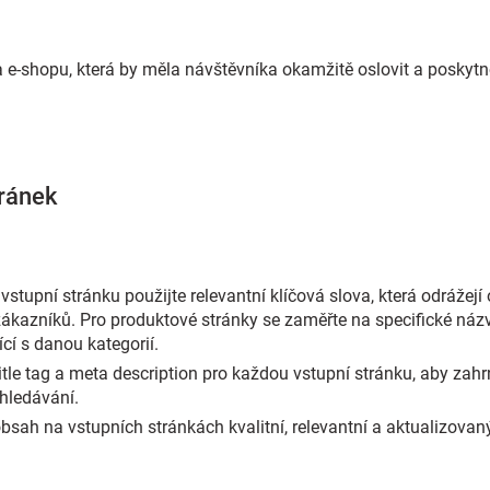
 e-shopu, která by měla návštěvníka okamžitě oslovit a poskytn
tránek
stupní stránku použijte relevantní klíčová slova, která odrážejí
ákazníků. Pro produktové stránky se zaměřte na specifické názv
cí s danou kategorií.
itle tag a meta description pro každou vstupní stránku, aby zahrn
yhledávání.
obsah na vstupních stránkách kvalitní, relevantní a aktualizovan