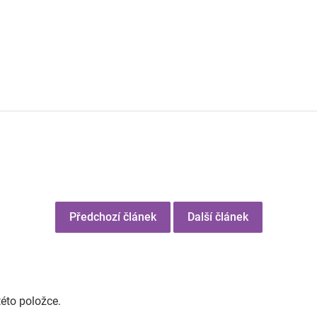
Předchozí článek
Další článek
této položce.