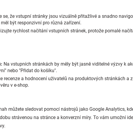
e se, že vstupní stránky jsou vizuálně přitažlivé a snadno navig
měl být responzivní pro různá zařízení.
zujte rychlost načítání vstupních stránek, protože pomalé načí
):
Na vstupních stránkách by měly být jasně viditelné výzvy k akc
ní" nebo "Přidat do košíku".
 recenze a hodnocení uživatelů na produktových stránkách a zo
ůvěru v e-shop.
nah můžete sledovat pomocí nástrojů jako Google Analytics, k
dobu strávenou na stránce a konverzní míry. To vám umožní ident
vy.