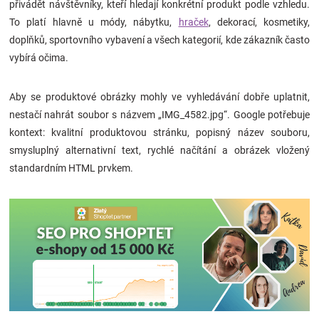
přivádět návštěvníky, kteří hledají konkrétní produkt podle vzhledu.
To platí hlavně u módy, nábytku,
hraček
, dekorací, kosmetiky,
doplňků, sportovního vybavení a všech kategorií, kde zákazník často
vybírá očima.
Aby se produktové obrázky mohly ve vyhledávání dobře uplatnit,
nestačí nahrát soubor s názvem „IMG_4582.jpg“. Google potřebuje
kontext: kvalitní produktovou stránku, popisný název souboru,
smysluplný alternativní text, rychlé načítání a obrázek vložený
standardním HTML prvkem.