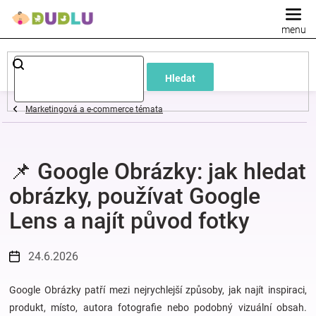
Přejít
na
obsah
Dětské
Hledat
a
Marketingová a e-commerce témata
kojenecké
📌 Google Obrázky: jak hledat
oblečení
obrázky, používat Google
Pokojíček
Lens a najít původ fotky
a
24.6.2026
kojenecká
Google Obrázky patří mezi nejrychlejší způsoby, jak najít inspiraci,
produkt, místo, autora fotografie nebo podobný vizuální obsah.
výbava