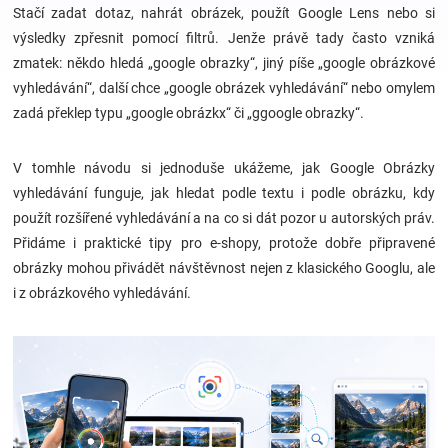
Stačí zadat dotaz, nahrát obrázek, použít Google Lens nebo si
výsledky zpřesnit pomocí filtrů. Jenže právě tady často vzniká
Hračky
zmatek: někdo hledá „google obrazky“, jiný píše „google obrázkové
vyhledávání“, další chce „google obrázek vyhledávání“ nebo omylem
a
zadá překlep typu „google obrázkx“ či „ggoogle obrazky“.
zábava
V tomhle návodu si jednoduše ukážeme, jak Google Obrázky
vyhledávání funguje, jak hledat podle textu i podle obrázku, kdy
pro
použít rozšířené vyhledávání a na co si dát pozor u autorských práv.
Přidáme i praktické tipy pro e-shopy, protože dobře připravené
děti
obrázky mohou přivádět návštěvnost nejen z klasického Googlu, ale
i z obrázkového vyhledávání.
Těhotenské
oblečení
Novinky