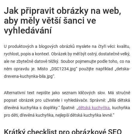
Jak připravit obrázky na web,
aby měly větší šanci ve
vyhledávání
U produktových a blogových obrázků myslete na čtyři věci: kvalitu,
rychlost, popis a kontext. Obrázek by měl být ostrý, dostatečně velký,
ale ne zbytečně datově těžký. Soubor pojmenujte podle toho, co na
něm opravdu je. Místo „DSC1234.jpg“ použijte například „detska-
drevena-kuchynka-bila.jpg“.
Alternativní text nepište jako seznam klíčových slov. Má stručně
popsat obrázek pro uživatele i vyhledávače. Správně: „Bílá dětská
dřevěná kuchyňka s doplňky.“ Špatně: „
dětská kuchyňka
, kuchyňka
pro děti, dřevěná kuchyňka, nejlepší dětská kuchyňka levně.“
Krátký checklist pro obrázkové SEO