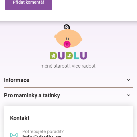
Přidat komentář
Z
á
p
a
t
í
méně starostí, více radostí
Informace
Pro maminky a tatínky
Kontakt
Potřebujete poradit?