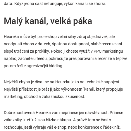
data. Když jedna část nefunguje, výkon kanálu se zhorší.
Malý kanál, velká páka
Heureka může být pro e-shop velmi silný zdroj objednávek, ale
neodpustí chaos v datech, špatnou dostupnost, slabé recenze ani
slepé utrácení za prokliky. Pokud ji chcete využít v PPC marketingu
naplno, začněte u feedu, pokračujte přes párování a recenze a teprve
potom řešte agresivnější bidding.
Největší chyba je dívat se na Heureku jako na technické napojení.
Největší příležitost je brát ji jako výkonnostní kanál, který propojuje
marketing, obchod a zákaznickou zkušenost.
Dobře nastavená Heureka vám nepřinese jen návštěvnost. Přinese
zákazníky, kteří už jsou blízko nákupu. A právě tam se často
rozhoduje, jestli vyhraje váš e-shop, nebo konkurence o řádek níž.