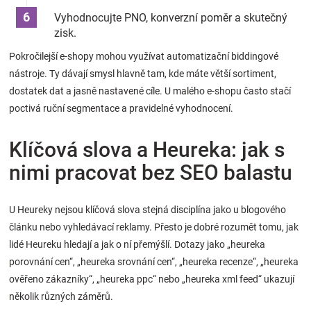
Vyhodnocujte PNO, konverzní poměr a skutečný
zisk.
Pokročilejší e-shopy mohou využívat automatizační biddingové
nástroje. Ty dávají smysl hlavně tam, kde máte větší sortiment,
dostatek dat a jasně nastavené cíle. U malého e-shopu často stačí
poctivá ruční segmentace a pravidelné vyhodnocení.
Klíčová slova a Heureka: jak s
nimi pracovat bez SEO balastu
U Heureky nejsou klíčová slova stejná disciplína jako u blogového
článku nebo vyhledávací reklamy. Přesto je dobré rozumět tomu, jak
lidé Heureku hledají a jak o ní přemýšlí. Dotazy jako „heureka
porovnání cen“, „heureka srovnání cen“, „heureka recenze“, „heureka
ověřeno zákazníky“, „heureka ppc“ nebo „heureka xml feed“ ukazují
několik různých záměrů.