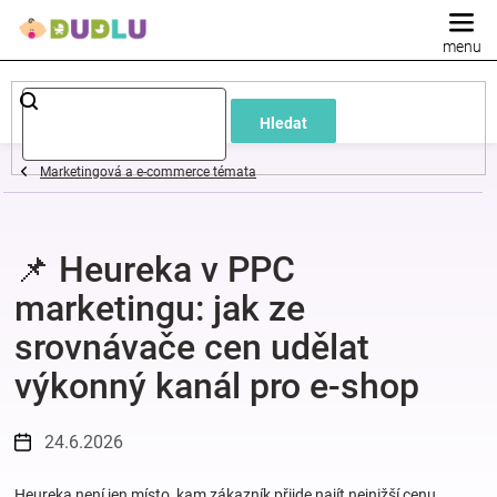
Přejít
na
obsah
Dětské
Hledat
a
Marketingová a e-commerce témata
kojenecké
📌 Heureka v PPC
oblečení
marketingu: jak ze
Pokojíček
srovnávače cen udělat
výkonný kanál pro e-shop
a
kojenecká
24.6.2026
výbava
Heureka není jen místo, kam zákazník přijde najít nejnižší cenu