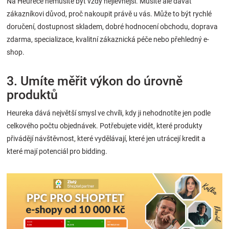
Na Heurece nemusíte být vždy nejlevnější. Musíte ale dávat
zákazníkovi důvod, proč nakoupit právě u vás. Může to být rychlé
doručení, dostupnost skladem, dobré hodnocení obchodu, doprava
zdarma, specializace, kvalitní zákaznická péče nebo přehledný e-
shop.
3. Umíte měřit výkon do úrovně
produktů
Heureka dává největší smysl ve chvíli, kdy ji nehodnotíte jen podle
celkového počtu objednávek. Potřebujete vidět, které produkty
přivádějí návštěvnost, které vydělávají, které jen utrácejí kredit a
které mají potenciál pro bidding.