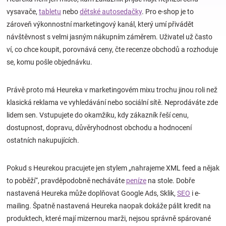
vysavače,
tabletu
nebo
dětské autosedačky
. Pro e-shop je to
zároveň výkonnostní marketingový kanál, který umí přivádět
Hračky
návštěvnost s velmi jasným nákupním záměrem. Uživatel už často
ví, co chce koupit, porovnává ceny, čte recenze obchodů a rozhoduje
a
se, komu pošle objednávku.
zábava
Právě proto má Heureka v marketingovém mixu trochu jinou roli než
klasická reklama ve vyhledávání nebo sociální sítě. Neprodáváte zde
pro
lidem sen. Vstupujete do okamžiku, kdy zákazník řeší cenu,
dostupnost, dopravu, důvěryhodnost obchodu a hodnocení
děti
ostatních nakupujících.
Těhotenské
Pokud s Heurekou pracujete jen stylem „nahrajeme XML feed a nějak
to poběží“, pravděpodobně necháváte
peníze
na stole. Dobře
oblečení
nastavená Heureka může doplňovat Google Ads, Sklik,
SEO
i e-
mailing. Špatně nastavená Heureka naopak dokáže pálit kredit na
Novinky
produktech, které mají mizernou marži, nejsou správně spárované