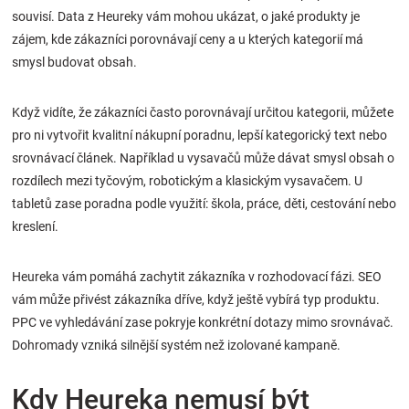
souvisí. Data z Heureky vám mohou ukázat, o jaké produkty je
zájem, kde zákazníci porovnávají ceny a u kterých kategorií má
smysl budovat obsah.
Když vidíte, že zákazníci často porovnávají určitou kategorii, můžete
pro ni vytvořit kvalitní nákupní poradnu, lepší kategorický text nebo
srovnávací článek. Například u vysavačů může dávat smysl obsah o
rozdílech mezi tyčovým, robotickým a klasickým vysavačem. U
tabletů zase poradna podle využití: škola, práce, děti, cestování nebo
kreslení.
Heureka vám pomáhá zachytit zákazníka v rozhodovací fázi. SEO
vám může přivést zákazníka dříve, když ještě vybírá typ produktu.
PPC ve vyhledávání zase pokryje konkrétní dotazy mimo srovnávač.
Dohromady vzniká silnější systém než izolované kampaně.
Kdy Heureka nemusí být