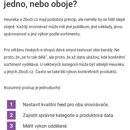
jedno, nebo oboje?
Heureka a Zboží.cz mají podobný princip, ale neměly by se řídit slepě
stejně. Každý srovnávač může mít jiné publikum, jiné náklady, jinou
spárovanost a jiný výkon podle sortimentu.
Pro většinu českých e-shopů dává smysl testovat oba kanály. Ne
proto, že „se to tak dělá“, ale proto, že až data ukážou, kde konkrétní
sortiment vydělává. U některých kategorií může být silnější Heureka,
u jiných Zboží.cz. Často se také liší výkon konkrétních produktů.
Rozumný postup je jednoduchý:
Nastavit kvalitní feed pro oba srovnávače.
Zajistit správné kategorie a produktová data.
Měřit výkon odděleně.