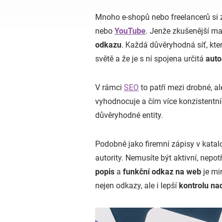
Mnoho e-shopů nebo freelancerů si z
nebo
YouTube
. Jenže zkušenější mar
odkazu
. Každá důvěryhodná síť, kt
světě a že je s ní spojena určitá
auto
V rámci
SEO
to patří mezi drobné, al
vyhodnocuje a čím více konzistentníc
důvěryhodné entity.
Podobně jako firemní zápisy v katal
autority. Nemusíte být aktivní, nepo
popis
a
funkční odkaz na web
je min
nejen odkazy, ale i lepší
kontrolu nad