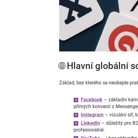
🌐 Hlavní globální s
Základ, bez kterého se neobejde prak
Facebook
– základní káme
přímých konverzí z Messenge
Instagram
– vizuální síť,
LinkedIn
– důležitý pro B2
profesionálně.