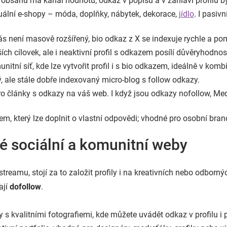
 obsahu má kanál hodnotu; odkaz v popisu a v záhlaví profilu 
zuální e-shopy – móda, doplňky, nábytek, dekorace,
jídlo
. I pasiv
ás není masově rozšířený, bio odkaz z X se indexuje rychle a
ch cílovek, ale i neaktivní profil s odkazem posílí důvěryhodnos
tní síť, kde lze vytvořit profil i s bio odkazem, ideálně v komb
ale stále dobře indexovaný micro-blog s follow odkazy.
ro články s odkazy na váš web. I když jsou odkazy nofollow, 
em, který lze doplnit o vlastní odpovědi; vhodné pro osobní bran
é sociální a komunitní weby
streamu, stojí za to založit profily i na kreativních nebo odborn
ají
dofollow
.
 s kvalitními fotografiemi, kde můžete uvádět odkaz v profilu i 