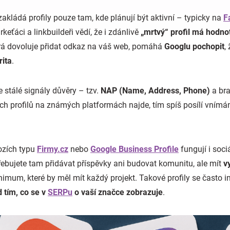
akládá profily pouze tam, kde plánují být aktivní – typicky na
F
keťáci a linkbuildeři vědí, že i zdánlivě
„mrtvý“ profil má hodno
erá dovoluje přidat odkaz na váš web, pomáhá
Googlu pochopit
,
rita
.
e stálé signály důvěry – tzv.
NAP (Name, Address, Phone)
a bra
h profilů na známých platformách najde, tím spíš posílí vnímání
ozích typu
Firmy.cz
nebo
Google Business Profile
fungují i soci
třebujete tam přidávat příspěvky ani budovat komunitu, ale mít
v
imum, které by měl mít každý projekt. Takové profily se často in
 tím, co se v
SERPu
o vaší značce zobrazuje
.