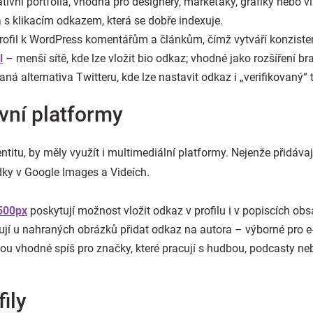
tivní portfolia, vhodná pro designéry, markeťáky, grafiky nebo 
 s klikacím odkazem, která se dobře indexuje.
rofil k WordPress komentářům a článkům, čímž vytváří konzisten
l
– menší sítě, kde lze vložit bio odkaz; vhodné jako rozšíření br
ná alternativa Twitteru, kde lze nastavit odkaz i „verifikovaný“
ivní platformy
entitu, by měly využít i multimediální platformy. Nejenže přidávaj
dky v Google Images a Videích.
500px
poskytují možnost vložit odkaz v profilu i v popiscích obs
jí u nahraných obrázků přidat odkaz na autora – výborné pro 
ou vhodné spíš pro značky, které pracují s hudbou, podcasty ne
ily