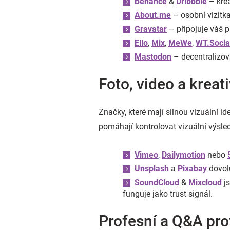
Behance
&
Dribbble
– krea
About.me
– osobní vizitka
Gravatar
– připojuje váš p
Ello
,
Mix
,
MeWe
,
WT.Socia
Mastodon
– decentralizova
Foto, video a kreat
Značky, které mají silnou vizuální id
pomáhají kontrolovat vizuální výsle
Vimeo
,
Dailymotion
nebo
Unsplash
a
Pixabay
dovolu
SoundCloud
&
Mixcloud
js
funguje jako trust signál.
Profesní a Q&A prof