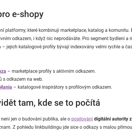
pro e-shopy
ridní platformy, které kombinují marketplace, katalog a komunitu
ktivním odkazem, i když nic neprodáváte. Pro segment bydlení 
 jejich katalogové profily bývají indexovány velmi rychle a čas
nza
– marketplace profily s aktivním odkazem.
érů s odkazem na web.
Mania
– katalogové inspirátory s profilovým odkazem.
vidět tam, kde se to počítá
h není jen o budování publika, ale o
posilování
digitální autority
m. Z pohledu linkbuildingu jde sice o odkazy s malou přímou 