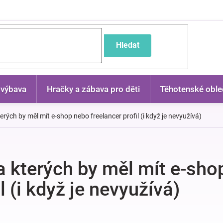
častější dotazy
Hledat
 výbava
Hračky a zábava pro děti
Těhotenské oble
kterých by měl mít e-shop nebo freelancer profil (i když je nevyužívá)
na kterých by měl mít e-sh
l (i když je nevyužívá)