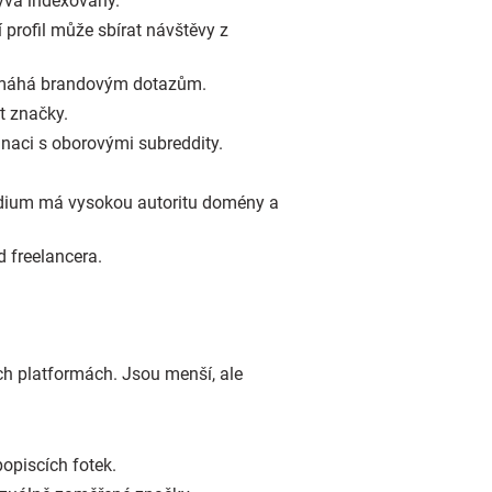
bývá indexovaný.
ní profil může sbírat návštěvy z
 pomáhá brandovým dotazům.
t značky.
inaci s oborovými subreddity.
Medium má vysokou autoritu domény a
d freelancera.
ých platformách. Jsou menší, ale
popiscích fotek.