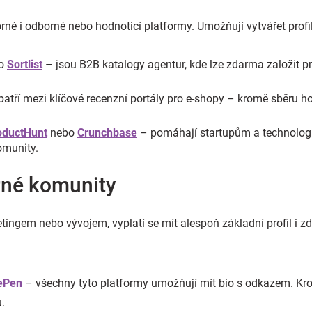
né i odborné nebo hodnoticí platformy. Umožňují vytvářet profil
o
Sortlist
– jsou B2B katalogy agentur, kde lze zdarma založit p
atří mezi klíčové recenzní portály pro e-shopy – kromě sběru h
oductHunt
nebo
Crunchbase
– pomáhají startupům a technologi
omunity.
rné komunity
tingem nebo vývojem, vyplatí se mít alespoň základní profil i zde
ePen
– všechny tyto platformy umožňují mít bio s odkazem. Krom
.