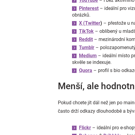
YouTube
– i bez aktivního
Pinterest
– ideální pro vi
obrázků.
X (
Twitter
)
– přestože u n
TikTok
– oblíbený u mladší
Reddit
– mezinárodní komuni
Tumblr
– polozapomenutý, 
Medium
– ideální místo p
skvěle se indexuje.
Quora
– profil s bio odkaz
Menší, ale hodnotn
Pokud chcete jít dál než jen po main
často drží odkazy dlouhodobě a býv
Flickr
– ideální pro e-shopy