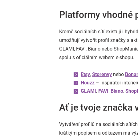
Platformy vhodné 
Kromě sociálních sítí existují i hyb
umožňují vytvořit profil značky s a
GLAMI, FAVI, Biano nebo ShopMania –
spolu s oficiálním webem e-shopu.
Etsy
,
Storenvy
nebo
Bona
Houzz
– inspirátor interi
GLAMI
,
FAVI
,
Biano
,
Shop
Ať je tvoje značka 
Vytváření profilů na sociálních sítíc
krátkým popisem a odkazem má význa