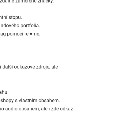
vizuálně zaměřené značky.
tní stopu.
andového portfolia.
 tag pomocí rel=me.
í další odkazové zdroje, ale
ahu.
e-shopy s vlastním obsahem.
bo audio obsahem, ale i zde odkaz