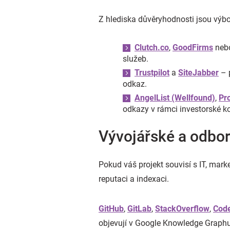
Z hlediska důvěryhodnosti jsou výbor
Clutch.co
,
GoodFirms
neb
služeb.
Trustpilot
a
SiteJabber
– p
odkaz.
AngelList (Wellfound)
,
Pr
odkazy v rámci investorské k
Vývojářské a odbo
Pokud váš projekt souvisí s IT, marke
reputaci a indexaci.
GitHub
,
GitLab
,
StackOverflow
,
Cod
objevují v Google Knowledge Graphu