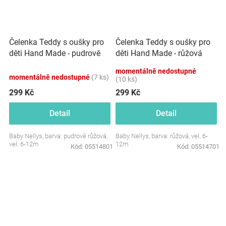
Čelenka Teddy s oušky pro
Čelenka Teddy s oušky pro
děti Hand Made - pudrově
děti Hand Made - růžová
růžová
momentálně nedostupné
momentálně nedostupné
(7 ks)
(10 ks)
299 Kč
299 Kč
Detail
Detail
Baby Nellys, barva: pudrově růžová,
Baby Nellys, barva: růžová, vel. 6-
vel. 6-12m
12m
Kód:
05514801
Kód:
05514701