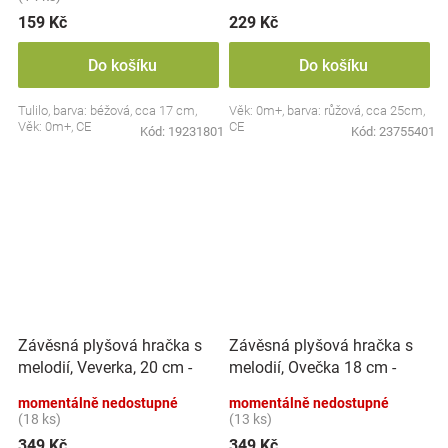
159 Kč
229 Kč
Do košíku
Do košíku
Tulilo, barva: béžová, cca 17 cm,
Věk: 0m+, barva: růžová, cca 25cm,
Věk: 0m+, CE
CE
Kód:
19231801
Kód:
23755401
Závěsná plyšová hračka s
Závěsná plyšová hračka s
melodií, Veverka, 20 cm -
melodií, Ovečka 18 cm -
hnědá
smetanově bílá
momentálně nedostupné
momentálně nedostupné
(18 ks)
(13 ks)
349 Kč
349 Kč