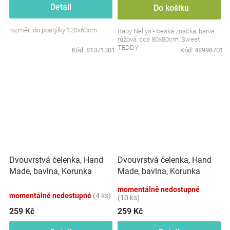
Detail
Do košíku
rozměr: do postýlky 120x60cm
Baby Nellys - česká značka, barva:
růžová, cca 80x80cm, Sweet
TEDDY
Kód:
81371301
Kód:
48998701
Dvouvrstvá čelenka, Hand
Dvouvrstvá čelenka, Hand
Made, bavlna, Korunka
Made, bavlna, Korunka
STAR - černá, 80/98
STAR - bílá, 80/98
momentálně nedostupné
momentálně nedostupné
(4 ks)
(10 ks)
259 Kč
259 Kč