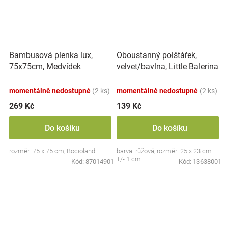
Oboustanný polštářek,
Bambusová plenka lux,
velvet/bavlna, Little Balerina
75x75cm, Medvídek
- růžový
momentálně nedostupné
(2 ks)
momentálně nedostupné
(2 ks)
269 Kč
139 Kč
Do košíku
Do košíku
rozměr: 75 x 75 cm, Bocioland
barva: růžová, rozměr: 25 x 23 cm
+/- 1 cm
Kód:
87014901
Kód:
13638001