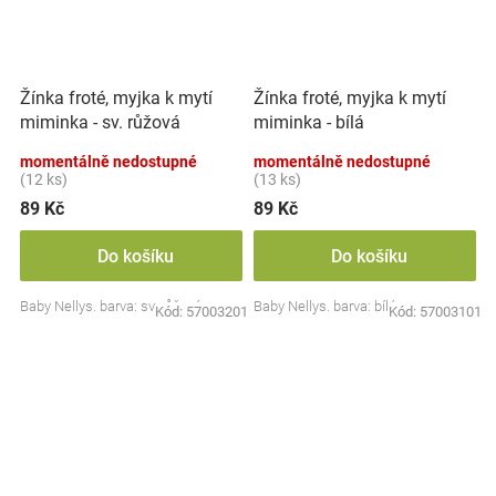
Žínka froté, myjka k mytí
Žínka froté, myjka k mytí
miminka - sv. růžová
miminka - bílá
momentálně nedostupné
momentálně nedostupné
(12 ks)
(13 ks)
89 Kč
89 Kč
Do košíku
Do košíku
Baby Nellys. barva: sv. růžová
Baby Nellys. barva: bílá
Kód:
57003201
Kód:
57003101