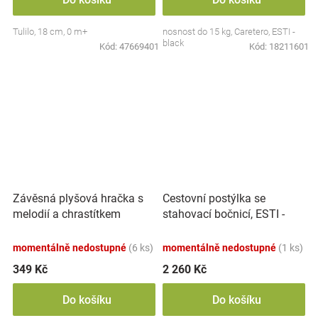
Tulilo, 18 cm, 0 m+
nosnost do 15 kg, Caretero, ESTI -
black
Kód:
47669401
Kód:
18211601
Závěsná plyšová hračka s
Cestovní postýlka se
melodií a chrastítkem
stahovací bočnicí, ESTI -
Lvíček, 18 cm - béžová
béžová, hnědá
momentálně nedostupné
(6 ks)
momentálně nedostupné
(1 ks)
349 Kč
2 260 Kč
Do košíku
Do košíku