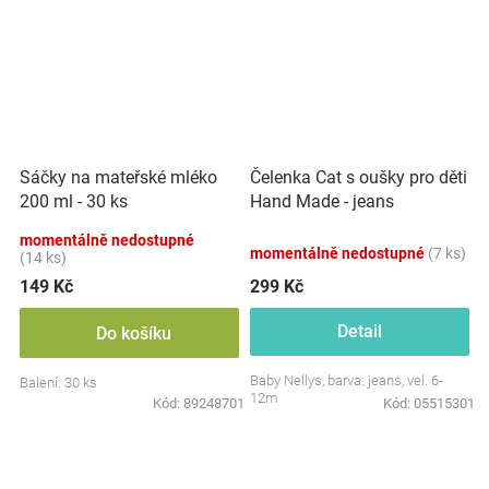
Sáčky na mateřské mléko
Čelenka Cat s oušky pro děti
200 ml - 30 ks
Hand Made - jeans
momentálně nedostupné
momentálně nedostupné
(7 ks)
(14 ks)
149 Kč
299 Kč
Detail
Do košíku
Baby Nellys, barva: jeans, vel. 6-
Balení: 30 ks
12m
Kód:
89248701
Kód:
05515301