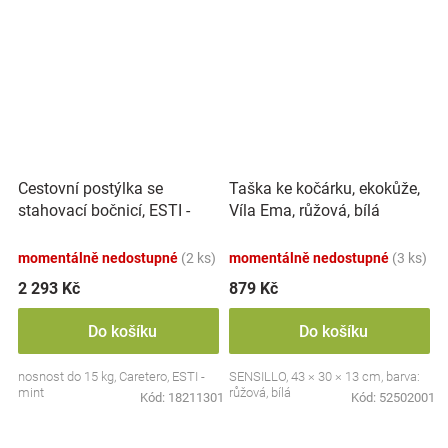
Cestovní postýlka se
Taška ke kočárku, ekokůže,
stahovací bočnicí, ESTI -
Víla Ema, růžová, bílá
mátová
momentálně nedostupné
(2 ks)
momentálně nedostupné
(3 ks)
2 293 Kč
879 Kč
Do košíku
Do košíku
nosnost do 15 kg, Caretero, ESTI -
SENSILLO, 43 × 30 × 13 cm, barva:
mint
růžová, bílá
Kód:
18211301
Kód:
52502001