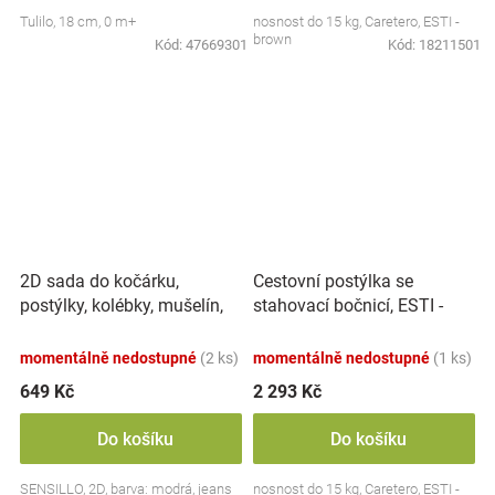
Tulilo, 18 cm, 0 m+
nosnost do 15 kg, Caretero, ESTI -
brown
Kód:
47669301
Kód:
18211501
2D sada do kočárku,
Cestovní postýlka se
postýlky, kolébky, mušelín,
stahovací bočnicí, ESTI -
bavlna - Dráček modrý,
šedá
jeans
momentálně nedostupné
(2 ks)
momentálně nedostupné
(1 ks)
649 Kč
2 293 Kč
Do košíku
Do košíku
SENSILLO, 2D, barva: modrá, jeans
nosnost do 15 kg, Caretero, ESTI -