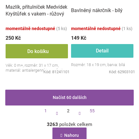
Mazlík, přítulníček Medvídek
Bavlněný nákrčník - bílý
Kryštůfek s vakem - růžový
momentálně nedostupné
(5 ks)
momentálně nedostupné
(1 ks)
250 Kč
149 Kč
Detail
Do košíku
Rozměr: 18 x 19 cm, barva: bílá
Věk: 0 m+, rozměr: 31 x 17 cm,
materiál: antialergenní termofrotte
Kód:
81241101
Kód:
62903101
Načíst 60 dalších
S
1
2
55
t
r
O
á
3263
položek celkem
v
n
l
k
Nahoru
á