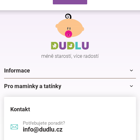
o
d
v
a
á
Z
c
n
á
í
í
p
p
r
a
v
t
k
í
y
méně starostí, více radostí
v
ý
p
Informace
i
s
Pro maminky a tatínky
u
Kontakt
Potřebujete poradit?
info@dudlu.cz