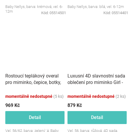
Baby Nellys, barva: krémová, vel. 6-
Baby Nellys, barva: bílá, vel. 6-12m
12m
Kód:
05514501
Kód:
05514401
Rostoucí teplákový overal
Luxusní 4D slavnostní sada
pro miminko, čepice, botky,
oblečení pro miminko Girl -
3D, Nature - zelený
růžová
momentálně nedostupné
(5 ks)
momentálně nedostupné
(2 ks)
969 Kč
879 Kč
Detail
Detail
Vel. 56/62, barva: zelený¨á, Baby
Vel. 56, barva: růžová, 4D sada,