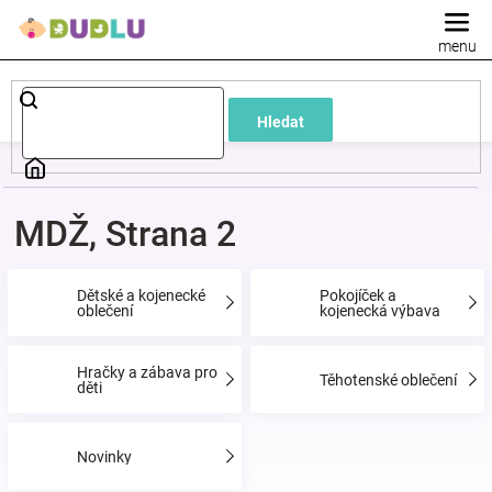
Přejít
na
obsah
Dětské
Hledat
a
kojenecké
MDŽ
, Strana 2
oblečení
Dětské a kojenecké
Pokojíček a
oblečení
kojenecká výbava
Pokojíček
Hračky a zábava pro
a
Těhotenské oblečení
děti
kojenecká
Novinky
výbava