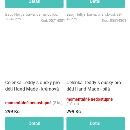
Detail
Detail
Baby Nellys, barva: černá, obvod:
Baby Nellys, barva: bílá, obvod: 38-
38-42 cm
42 cm
Kód:
05714301
Kód:
05514301
Čelenka Teddy s oušky pro
Čelenka Teddy s oušky pro
děti Hand Made - krémová
děti Hand Made - bílá
momentálně nedostupné
momentálně nedostupné
(5 ks)
(10 ks)
299 Kč
299 Kč
Detail
Detail