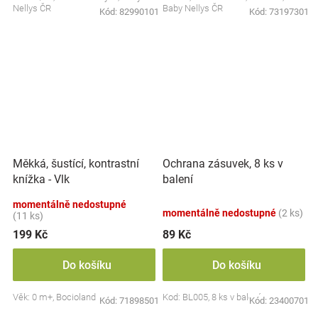
Nellys ČR
Baby Nellys ČR
Kód:
82990101
Kód:
73197301
Měkká, šustící, kontrastní
Ochrana zásuvek, 8 ks v
knížka - Vlk
balení
momentálně nedostupné
momentálně nedostupné
(2 ks)
(11 ks)
199 Kč
89 Kč
Do košíku
Do košíku
Věk: 0 m+, Bocioland
Kod: BL005, 8 ks v balení
Kód:
71898501
Kód:
23400701