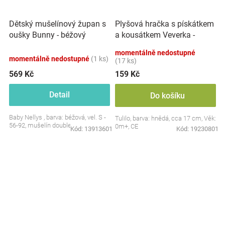
Plyšová hračka s pískátkem
Dětský mušelínový župan s
a kousátkem Veverka -
oušky Bunny - béžový
hnědá
momentálně nedostupné
momentálně nedostupné
(1 ks)
(17 ks)
569 Kč
159 Kč
Detail
Do košíku
Baby Nellys , barva: béžová, vel. S -
Tulilo, barva: hnědá, cca 17 cm, Věk:
56-92, mušelín double
0m+, CE
Kód:
13913601
Kód:
19230801