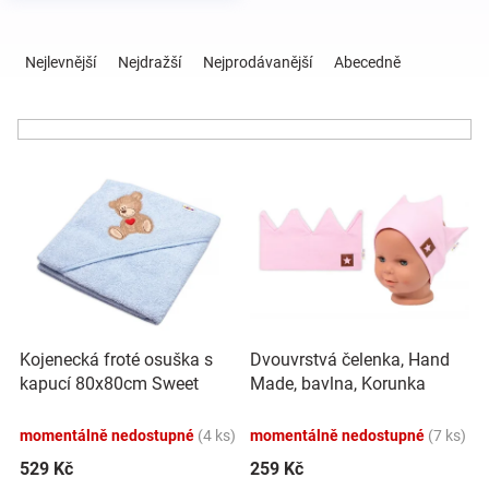
Ř
Hračky
a
Nejlevnější
Nejdražší
Nejprodávanější
Abecedně
z
e
a
n
í
zábava
V
p
ý
r
p
o
pro
i
d
s
u
děti
p
k
r
t
Těhotenské
o
ů
Kojenecká froté osuška s
Dvouvrstvá čelenka, Hand
d
kapucí 80x80cm Sweet
Made, bavlna, Korunka
u
oblečení
dreams by TEDDY - modrá
STAR - sv. růžová, 80/98
k
momentálně nedostupné
(4 ks)
momentálně nedostupné
(7 ks)
t
Novinky
ů
529 Kč
259 Kč