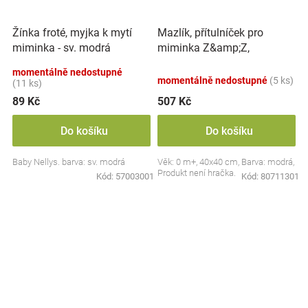
Mazlík, přítulníček pro
Žínka froté, myjka k mytí
miminka Z&amp;Z,
miminka - sv. modrá
Medvídek s krajkou, modrý
momentálně nedostupné
momentálně nedostupné
(5 ks)
(11 ks)
89 Kč
507 Kč
Do košíku
Do košíku
Baby Nellys. barva: sv. modrá
Věk: 0 m+, 40x40 cm, Barva: modrá,
Produkt není hračka.
Kód:
57003001
Kód:
80711301