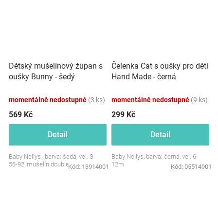
Dětský mušelínový župan s
Čelenka Cat s oušky pro děti
oušky Bunny - šedý
Hand Made - černá
momentálně nedostupné
(3 ks)
momentálně nedostupné
(9 ks)
569 Kč
299 Kč
Detail
Detail
Baby Nellys , barva: šedá, vel. S -
Baby Nellys, barva: černá, vel. 6-
56-92, mušelín double
12m
Kód:
13914001
Kód:
05514901