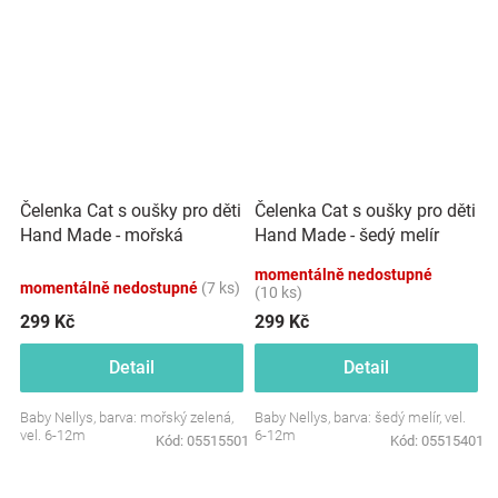
Čelenka Cat s oušky pro děti
Čelenka Cat s oušky pro děti
Hand Made - mořská
Hand Made - šedý melír
momentálně nedostupné
momentálně nedostupné
(7 ks)
(10 ks)
299 Kč
299 Kč
Detail
Detail
Baby Nellys, barva: mořský zelená,
Baby Nellys, barva: šedý melír, vel.
vel. 6-12m
6-12m
Kód:
05515501
Kód:
05515401