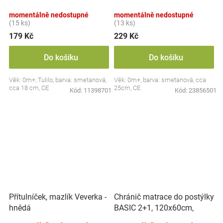
momentálně nedostupné
momentálně nedostupné
(15 ks)
(13 ks)
179 Kč
229 Kč
Do košíku
Do košíku
Věk: 0m+, Tulilo, barva: smetanová,
Věk: 0m+, barva: smetanová, cca
cca 18 cm, CE
25cm, CE
Kód:
11398701
Kód:
23856501
Chránič matrace do postýlky
Přítulníček, mazlík Veverka -
BASIC 2+1, 120x60cm,
hnědá
nepromokavý - bílý