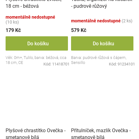
18 cm - béžová
- pudrově růžový
momentálně nedostupné
momentálně nedostupné
(2 ks)
(10 ks)
179 Kč
579 Kč
Do košíku
Do košíku
Věk: 0m+, Tulilo, barva: béžová, cca
Barva: pudrově růžová s čápem,
18 cm, CE
Sensillo
Kód:
11418701
Kód:
91234101
Plyšové chrastítko Ovečka -
Přítulníček, mazlík Ovečka -
smetanově bílá
smetanově bílá