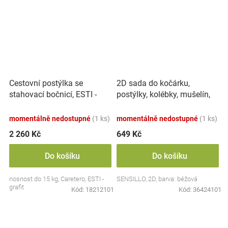
Cestovní postýlka se
2D sada do kočárku,
stahovací bočnicí, ESTI -
postýlky, kolébky, mušelín,
grafit
bavlna - Králičci, béžová
momentálně nedostupné
(1 ks)
momentálně nedostupné
(1 ks)
2 260 Kč
649 Kč
Do košíku
Do košíku
nosnost do 15 kg, Caretero, ESTI -
SENSILLO, 2D, barva: béžová
grafit
Kód:
18212101
Kód:
36424101