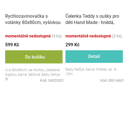
Rychlozavinovačka s
Čelenka Teddy s oušky pro
volánky 80x80cm, vyšívkou
děti Hand Made - hnědá,
a stuhou, béžová
béžová
momentálně nedostupné
(5 ks)
momentálně nedostupné
(2 ks)
599 Kč
299 Kč
Detail
Do košíku
Baby Nellys, barva: hnědá, vel. 6-
cca 80x80cm, se stuhou, zdobena
12m
krajkou, barva: béžová, Baby Nellys
®
Kód:
34323301
Kód:
05514601