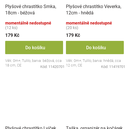
Plyšové chrastítko Srnka,
Plyšové chrastítko Veverka,
18cm - béžová
12cm - hnědá
momentálně nedostupné
momentálně nedostupné
(12 ks)
(20 ks)
179 Kč
179 Kč
Do košíku
Do košíku
Věk: 0m+, Tulilo, barva: béžová, cca
Věk: 0m+, Tulilo, barva: hnědá, cca
18 cm, CE
12 cm, CE
Kód:
11420701
Kód:
11419701
Plyšové chrastítko Lvíček,
Taška, organizér na kočárek