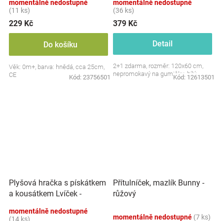
momentálně nedostupné
momentálně nedostupné
(11 ks)
(36 ks)
229 Kč
379 Kč
Detail
Do košíku
2+1 zdarma, rozměr: 120x60 cm,
Věk: 0m+, barva: hnědá, cca 25cm,
nepromokavý na gumičku, bílý
CE
Kód:
23756501
Kód:
12613501
Plyšová hračka s pískátkem
Přítulníček, mazlík Bunny -
a kousátkem Lvíček -
růžový
béžová
momentálně nedostupné
momentálně nedostupné
(7 ks)
(14 ks)