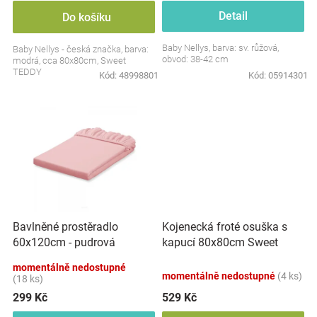
Značky
Detail
Do košíku
Baby Nellys, barva: sv. růžová,
Baby Nellys - česká značka, barva:
Blog
obvod: 38-42 cm
modrá, cca 80x80cm, Sweet
TEDDY
Kód:
48998801
Kód:
05914301
Hračkářství
Přihlášení
Kojenecká froté osuška s
Bavlněné prostěradlo
kapucí 80x80cm Sweet
60x120cm - pudrová
dreams by TEDDY - růžová
momentálně nedostupné
momentálně nedostupné
(4 ks)
(18 ks)
299 Kč
529 Kč