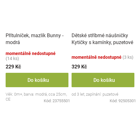
Přítulníček, mazlík Bunny -
Dětské stříbrné náušničky
modrá
Kytičky s kamínky, puzetové
momentálně nedostupné
momentálně nedostupné
(3 ks)
(14 ks)
229 Kč
329 Kč
Do košíku
Do košíku
Věk: 0m+, barva: modrá, cca 25cm,
od 3 let, zapínání: puzetové
CE
Kód:
23755501
Kód:
92505301