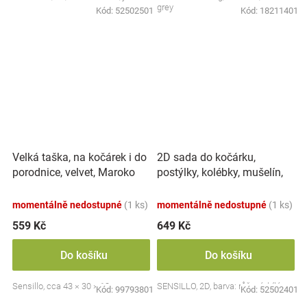
grey
Kód:
52502501
Kód:
18211401
2D sada do kočárku,
Velká taška, na kočárek i do
postýlky, kolébky, mušelín,
porodnice, velvet, Maroko
bavlna - Víla Ema, růžová,
bílá
momentálně nedostupné
(1 ks)
momentálně nedostupné
(1 ks)
559 Kč
649 Kč
Do košíku
Do košíku
Sensillo, cca 43 × 30 × 13 cm
SENSILLO, 2D, barva: růžová, bílá
Kód:
99793801
Kód:
52502401