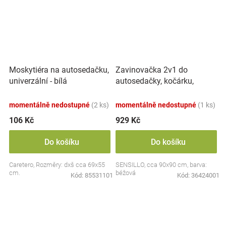
Zavinovačka 2v1 do
Moskytiéra na autosedačku,
autosedačky, kočárku,
univerzální - bílá
mušelín, bavlna - Králičci,
béžová
momentálně nedostupné
(2 ks)
momentálně nedostupné
(1 ks)
106 Kč
929 Kč
Do košíku
Do košíku
Caretero, Rozměry: dxš cca 69x55
SENSILLO, cca 90x90 cm, barva:
cm.
béžová
Kód:
85531101
Kód:
36424001