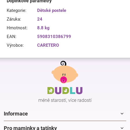
Doplňkové parametry
Kategorie
:
Dětské postele
Záruka
:
24
Hmotnost
:
8.8 kg
EAN
:
5908310386799
Výrobce
:
CARETERO
Z
á
p
a
t
í
méně starostí, více radostí
Informace
Pro maminky a tatínky