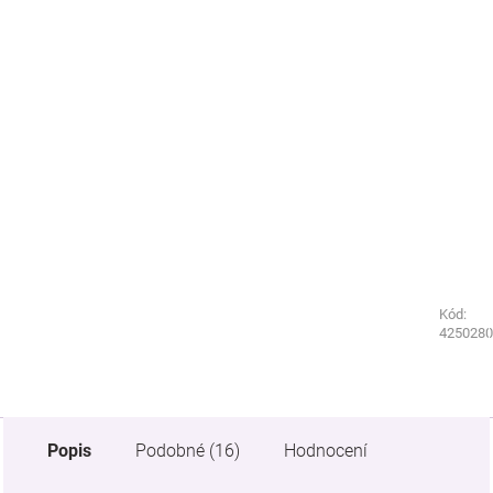
Kód:
Kód:
1820910
4250280
Popis
Podobné (16)
Hodnocení