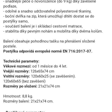
- snadnější péče o novorozence (do 9 kg) díky zavěšené
podlaze,
- odolné a snadno udržovatelné polyesterové tkaniny,
- boční dvířka na zip, která umožňují dítěti dostat se do
postýlky samo,
- součástí balení je i skládací cestovní matrace,
- stabilita díky pevným nohám a mobilita díky dvěma kolům.
Balení obsahuje pohodlnou tašku na přenášení složené
postele.
Postýlka odpovídá evropské normě EN 716:2017-07.
Technické parametry:
Věkové rozmezí:
od 1 měsíce do 4 let.
Vnější rozměry:
126x65x74 cm
Vnitřní rozměry:
120x60x25 (se zavěšením).
120x60x65 (bez zavěšení)
Rozměry po složení:
21x21x74 cm
Hmotnost: 8,8 kg.
Rozměry balení: 21x21x74 cm.