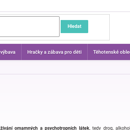
častější dotazy
Hledat
 výbava
Hračky a zábava pro děti
Těhotenské oble
žívání omamných a psychotropních látek
, tedy drog, alkoh