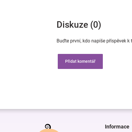
Diskuze (0)
Buďte první, kdo napíše příspěvek k 
Přidat komentář
Z
á
p
Informace
a