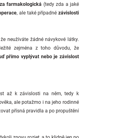
a farmakologická
(tedy zda a jaké
operace
, ale také případné
závislosti
 že neužíváte žádné návykové látky.
ležité zejména z toho důvodu, že
ď přímo vyplývat nebo je závislost
st až k závislosti na něm, tedy k
ověka, ale potažmo i na jeho rodinné
ržovat přísná pravidla a po propuštění
ykoli znovu rozjet, a to klidně jen po