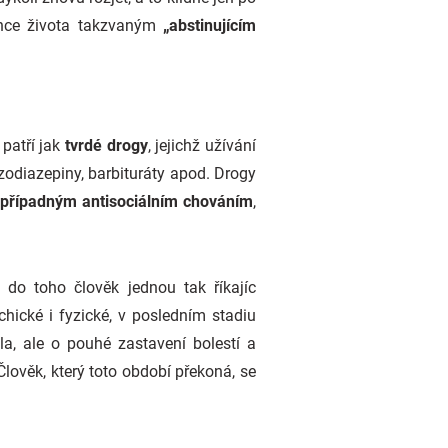
once života takzvaným
„abstinujícím
patří jak
tvrdé drogy
, jejichž užívání
nzodiazepiny, barbituráty apod. Drogy
 případným antisociálním chováním
,
 do toho člověk jednou tak říkajíc
chické i fyzické, v posledním stadiu
la, ale o pouhé zastavení bolestí a
lověk, který toto období překoná, se