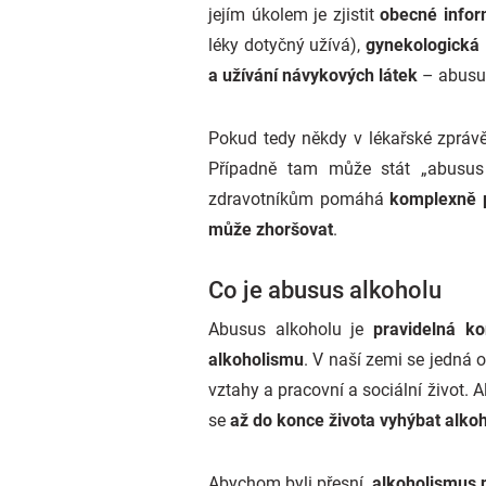
jejím úkolem je zjistit
obecné infor
léky dotyčný užívá),
gynekologická
a užívání návykových látek
– abusus
Pokud tedy někdy v lékařské zprávě
Případně tam může stát „abusus 
zdravotníkům pomáhá
komplexně p
může zhoršovat
.
Co je abusus alkoholu
Abusus alkoholu je
pravidelná k
alkoholismu
. V naší zemi se jedná 
vztahy a pracovní a sociální život. A
se
až do konce života vyhýbat alko
Abychom byli přesní,
alkoholismus 