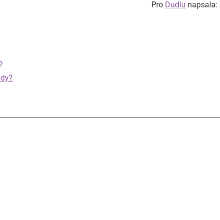
Pro
Dudlu
napsala: 
?
udy?