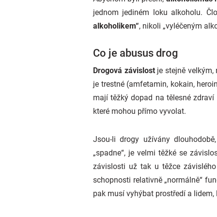
jednom jediném loku alkoholu. Člo
alkoholikem“
, nikoli „vyléčeným alk
Co je abusus drog
Drogová závislost
je stejně velkým, 
je trestné (amfetamin, kokain, heroin
mají těžký dopad na tělesné zdraví 
které mohou přímo vyvolat.
Jsou-li drogy užívány dlouhodob
„spadne“, je velmi těžké se závislo
závislosti už tak u těžce závisléh
schopnosti relativně „normálně“ fu
pak musí vyhýbat prostředí a lidem, 