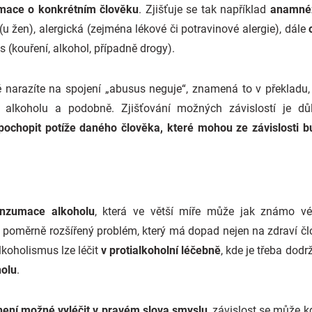
mace o konkrétním člověku
. Zjišťuje se tak například
anamnéz
(u žen), alergická (zejména lékové či potravinové alergie), dále
 (kouření, alkohol, případně drogy).
 narazíte na spojení „abusus neguje“, znamená to v překladu,
alkoholu a podobně. Zjišťování možných závislostí je dů
ochopit potíže daného člověka, které mohou ze závislosti bu
onzumace alkoholu
, která ve větší míře může jak známo vé
o poměrně rozšířený problém, který má dopad nejen na zdraví čl
lkoholismus lze léčit
v protialkoholní léčebně
, kde je třeba dod
holu
.
není možné vyléčit v pravém slova smyslu
, závislost se může kd