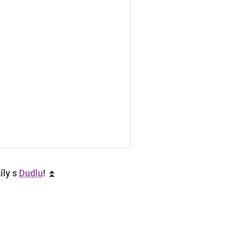
íly s
Dudlu
! ⏫