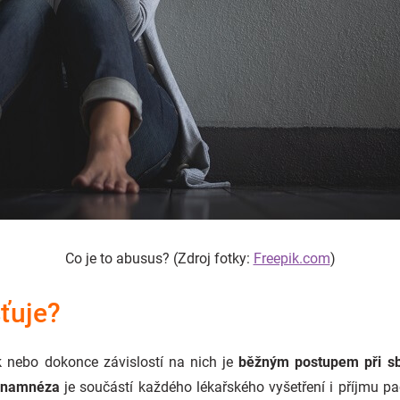
Co je to abusus? (Zdroj fotky:
Freepik.com
)
šťuje?
k nebo dokonce závislostí na nich je
běžným postupem při sb
anamnéza
je součástí každého lékařského vyšetření i příjmu pa