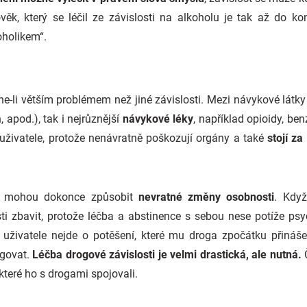
věk, který se léčil ze závislosti na alkoholu je tak až do k
oholikem“.
ne-li větším problémem než jiné závislosti. Mezi návykové látky 
, apod.), tak i nejrůznější
návykové léky
, například opioidy, be
uživatele, protože nenávratně poškozují orgány a také
stojí za
ě, mohou dokonce způsobit
nevratné změny osobnosti
. Když
sti zbavit, protože léčba a abstinence s sebou nese potíže psy
o uživatele nejde o potěšení, které mu droga zpočátku přináše
ngovat.
Léčba drogové závislosti je velmi drastická, ale nutná.
Č
které ho s drogami spojovali.