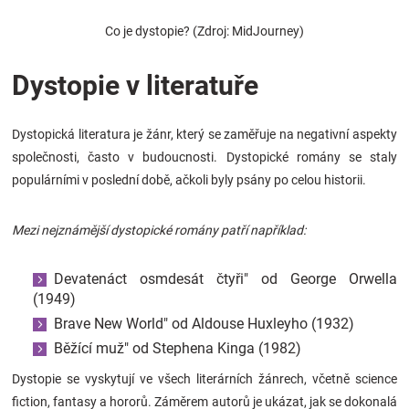
Značky
Co je dystopie? (Zdroj: MidJourney)
Blog
Dystopie v literatuře
Hračkářství
Dystopická literatura je žánr, který se zaměřuje na negativní aspekty
společnosti, často v budoucnosti. Dystopické romány se staly
Přihlášení
populárními v poslední době, ačkoli byly psány po celou historii.
Mezi nejznámější dystopické romány patří například:
Devatenáct osmdesát čtyři" od George Orwella
(1949)
Brave New World" od Aldouse Huxleyho (1932)
Běžící muž" od Stephena Kinga (1982)
Dystopie se vyskytují ve všech literárních žánrech, včetně science
fiction, fantasy a hororů. Záměrem autorů je ukázat, jak se dokonalá