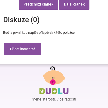
Předchozí článek
Další článek
Diskuze (0)
Buďte první, kdo napíše příspěvek k této položce.
Přidat komentář
Z
á
p
a
t
í
méně starostí, více radostí