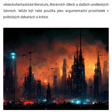
vědeckofantastické literatuře, literárních dílech a dalších uměleckých
žánrech. Může být také použita jako argumentační prostředek v
Hračky
politických debatách a kritice.
a
zábava
pro
děti
Těhotenské
oblečení
Novinky