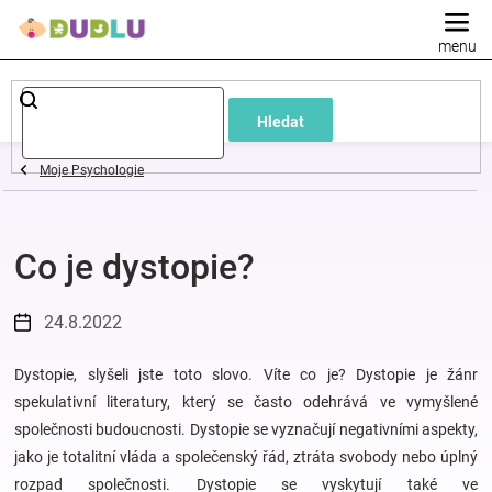
Přejít
na
obsah
Dětské
Hledat
a
Moje Psychologie
kojenecké
Co je dystopie?
oblečení
Pokojíček
24.8.2022
a
Dystopie, slyšeli jste toto slovo. Víte co je? Dystopie je žánr
spekulativní literatury, který se často odehrává ve vymyšlené
společnosti budoucnosti. Dystopie se vyznačují negativními aspekty,
kojenecká
jako je totalitní vláda a společenský řád, ztráta svobody nebo úplný
rozpad společnosti. Dystopie se vyskytují také ve
výbava