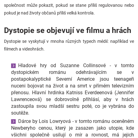
společnost může pokazit, pokud se stane příliš regulovanou nebo
pokud je nad životy občanů příliš velká kontrola.
Dystopie se objevují ve filmu a hrách
Dystopie se vyskytují v mnoha různých typech médií: například ve
filmech a videohrách.
Hladové hry od Suzanne Collinsové - v tomto
dystopickém románu odehrávajícím se v
postapokalyptické Severní Americe jsou teenageři
nuceni bojovat na život a na smrt v přímém televizním
přenosu. Hlavní hrdinka Katniss Everdeenová (Jennifer
Lawrenceová) se dobrovolně přihlásí, aby v hrách
zastoupila svou mladší sestru poté, co je vybrána do
soutěže.
Dárce by Lois Lowryová - v tomto románu oceněném
Newberyho cenou, který je zasazen jako utopie, kde
všichni společně usilují o mír a rovnost, má jejich