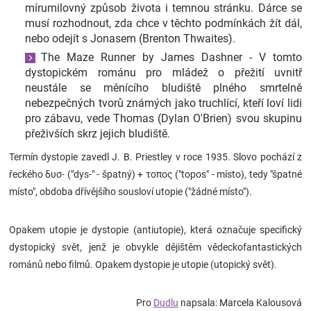
mírumilovný způsob života i temnou stránku. Dárce se
musí rozhodnout, zda chce v těchto podmínkách žít dál,
nebo odejít s Jonasem (Brenton Thwaites).
The Maze Runner by James Dashner - V tomto
dystopickém románu pro mládež o přežití uvnitř
neustále se měnícího bludiště plného smrtelně
nebezpečných tvorů známých jako truchlící, kteří loví lidi
pro zábavu, vede Thomas (Dylan O'Brien) svou skupinu
přeživších skrz jejich bludiště.
Termín dystopie zavedl J. B. Priestley v roce 1935. Slovo pochází z
řeckého δυσ- ("dys-" - špatný) + τοπος ("topos" - místo), tedy "špatné
místo", obdoba dřívějšího sousloví utopie ("žádné místo").
Opakem utopie je dystopie (antiutopie), která označuje specifický
dystopický svět, jenž je obvykle dějištěm vědeckofantastických
románů nebo filmů. Opakem dystopie je utopie (utopický svět).
Pro
Dudlu
napsala: Marcela Kalousová