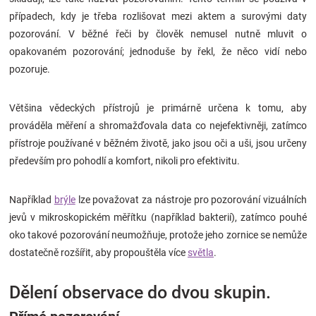
Značky
případech, kdy je třeba rozlišovat mezi aktem a surovými daty
pozorování. V běžné řeči by člověk nemusel nutně mluvit o
Blog
opakovaném pozorování; jednoduše by řekl, že něco vidí nebo
pozoruje.
Hračkářství
Většina vědeckých přístrojů je primárně určena k tomu, aby
Přihlášení
prováděla měření a shromažďovala data co nejefektivněji, zatímco
přístroje používané v běžném životě, jako jsou oči a uši, jsou určeny
především pro pohodlí a komfort, nikoli pro efektivitu.
Například
brýle
lze považovat za nástroje pro pozorování vizuálních
jevů v mikroskopickém měřítku (například bakterií), zatímco pouhé
oko takové pozorování neumožňuje, protože jeho zornice se nemůže
dostatečně rozšířit, aby propouštěla více
světla
.
Dělení observace do dvou skupin.