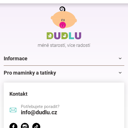
Z
á
p
a
t
í
méně starostí, více radostí
Informace
Pro maminky a tatínky
Kontakt
Potřebujete poradit?
info@dudlu.cz