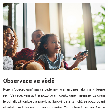
Hračky
a
zábava
pro
děti
Těhotenské
Observace ve vědě
oblečení
Pojem "pozorování" má ve vědě jiný význam, než jaký má v běžné
řeči. Ve vědeckém užití je pozorování opakované měření, jehož cílem
Novinky
je odhalit zákonitosti a pravidla. Surová data, z nichž se pozorování
skládají, lze také nazvat pozorováním. Tento termín se používá v