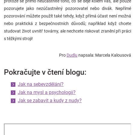
protože se přímo neúčastníte toho, co se děje kolem vás, ale pouze
pozorujete jako nezúčastněný pozorovatel nebo divák. Nepřímé
pozorování můžete použít také tehdy, když přímá účast není možná
nebo praktická z bezpečnostních důvodů; například když chcete
studovat život uvnitř továrny, ale nechcete riskovat zranění při práci
s těžkými stroji!
Pro
Dudlu
napsala: Marcela Kalousová
Pokračujte v čtení blogu:
Jak na sebevzdělání?
Jak na mysl a psychologii?
Jak se zabavit a kudy z nudy?