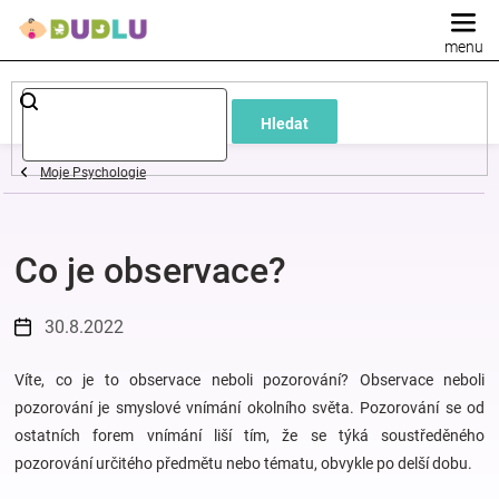
Přejít
na
obsah
Dětské
Hledat
a
Moje Psychologie
kojenecké
Co je observace?
oblečení
Pokojíček
30.8.2022
a
Víte, co je to observace neboli pozorování? Observace neboli
pozorování je smyslové vnímání okolního světa. Pozorování se od
ostatních forem vnímání liší tím, že se týká soustředěného
kojenecká
pozorování určitého předmětu nebo tématu, obvykle po delší dobu.
výbava