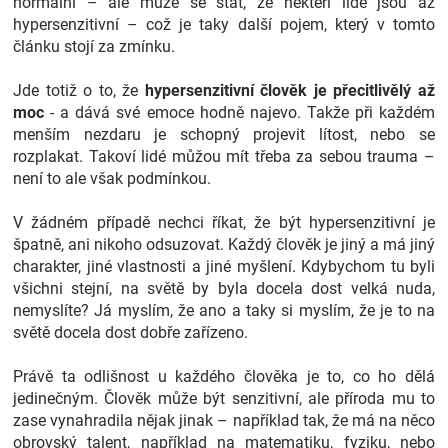
normální – ale může se stát, že někteří lidé jsou až
Značky
hypersenzitivní – což je taky další pojem, který v tomto
článku stojí za zmínku.
Blog
Jde totiž o to, že
hypersenzitivní člověk je přecitlivělý až
moc
- a dává své emoce hodně najevo. Takže při každém
Hračkářství
menším nezdaru je schopný projevit lítost, nebo se
rozplakat. Takoví lidé můžou mít třeba za sebou trauma –
není to ale však podmínkou.
Přihlášení
V žádném případě nechci říkat, že být hypersenzitivní je
špatně, ani nikoho odsuzovat. Každý člověk je jiný a má jiný
charakter, jiné vlastnosti a jiné myšlení. Kdybychom tu byli
všichni stejní, na světě by byla docela dost velká nuda,
nemyslíte? Já myslím, že ano a taky si myslím, že je to na
světě docela dost dobře zařízeno.
Právě ta odlišnost u každého člověka je to, co ho dělá
jedinečným. Člověk může být senzitivní, ale příroda mu to
zase vynahradila nějak jinak – například tak, že má na něco
obrovský talent, například na matematiku, fyziku, nebo