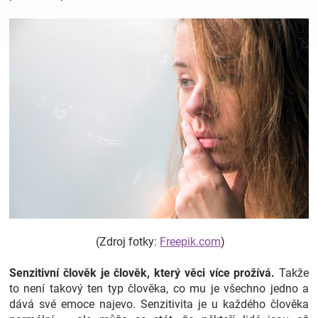
Hračky
a
zábava
pro
děti
Těhotenské
(Zdroj fotky:
Freepik.com
)
oblečení
Senzitivní člověk je člověk, který věci více prožívá.
Takže
to není takový ten typ člověka, co mu je všechno jedno a
Novinky
dává své emoce najevo. Senzitivita je u každého člověka