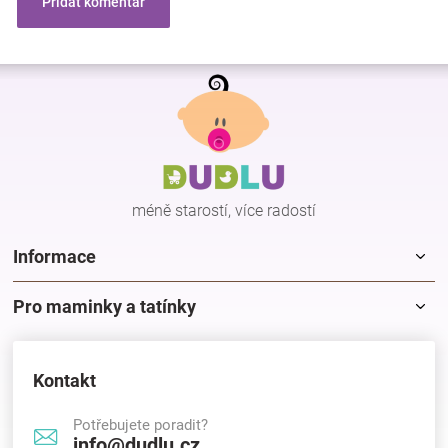
Přidat komentář
Z
á
p
a
t
í
méně starostí, více radostí
Informace
Pro maminky a tatínky
Kontakt
Potřebujete poradit?
info@dudlu.cz