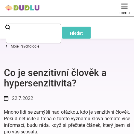
Přejít
na
obsah
Dětské
Hledat
a
Moje Psychologie
kojenecké
Co je senzitivní člověk a
oblečení
hypersenzitivita?
Pokojíček
22.7.2022
a
Mnoho lidí se zamýšlí nad otázkou, kdo je senzitivní člověk.
kojenecká
Pokud netušíte a třeba o tomto významu slova nemáte více
informací, budu ráda, když si přečtete článek, který jsem si
pro vás sepsala.
výbava