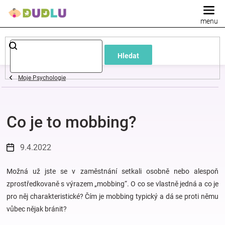
Přejít
na
obsah
Dětské
Hledat
a
Moje Psychologie
kojenecké
Co je to mobbing?
oblečení
Pokojíček
9.4.2022
a
Možná už jste se v zaměstnání setkali osobně nebo alespoň
zprostředkovaně s výrazem „mobbing“. O co se vlastně jedná a co je
pro něj charakteristické? Čím je mobbing typický a dá se proti němu
kojenecká
vůbec nějak bránit?
výbava