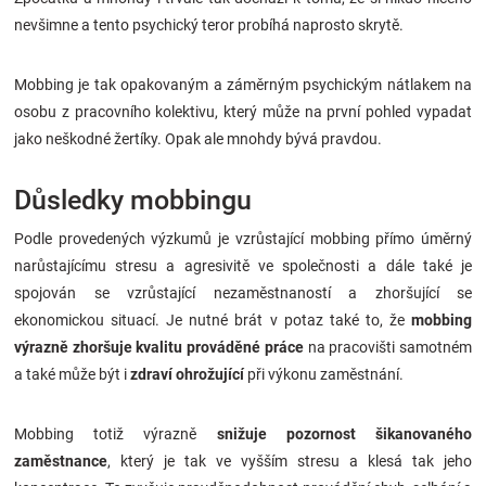
nevšimne a tento psychický teror probíhá naprosto skrytě.
Mobbing je tak opakovaným a záměrným psychickým nátlakem na
osobu z pracovního kolektivu, který může na první pohled vypadat
jako neškodné žertíky. Opak ale mnohdy bývá pravdou.
Důsledky mobbingu
Podle provedených výzkumů je vzrůstající mobbing přímo úměrný
narůstajícímu stresu a agresivitě ve společnosti a dále také je
spojován se vzrůstající nezaměstnaností a zhoršující se
ekonomickou situací. Je nutné brát v potaz také to, že
mobbing
výrazně zhoršuje kvalitu prováděné práce
na pracovišti samotném
a také může být i
zdraví ohrožující
při výkonu zaměstnání.
Mobbing totiž výrazně
snižuje pozornost šikanovaného
zaměstnance
, který je tak ve vyšším stresu a klesá tak jeho