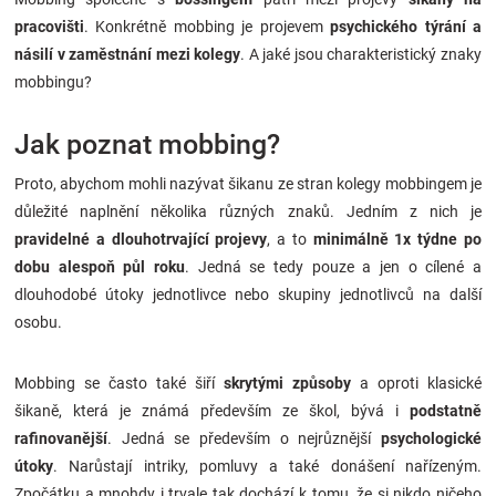
Značky
pracovišti
. Konkrétně mobbing je projevem
psychického týrání a
násilí v zaměstnání mezi kolegy
. A jaké jsou charakteristický znaky
Blog
mobbingu?
Jak poznat mobbing?
Hračkářství
Proto, abychom mohli nazývat šikanu ze stran kolegy mobbingem je
Přihlášení
důležité naplnění několika různých znaků. Jedním z nich je
pravidelné a dlouhotrvající projevy
, a to
minimálně 1x týdne po
dobu alespoň půl roku
. Jedná se tedy pouze a jen o cílené a
dlouhodobé útoky jednotlivce nebo skupiny jednotlivců na další
osobu.
Mobbing se často také šiří
skrytými způsoby
a oproti klasické
šikaně, která je známá především ze škol, bývá i
podstatně
rafinovanější
. Jedná se především o nejrůznější
psychologické
útoky
. Narůstají intriky, pomluvy a také donášení nařízeným.
Zpočátku a mnohdy i trvale tak dochází k tomu, že si nikdo ničeho