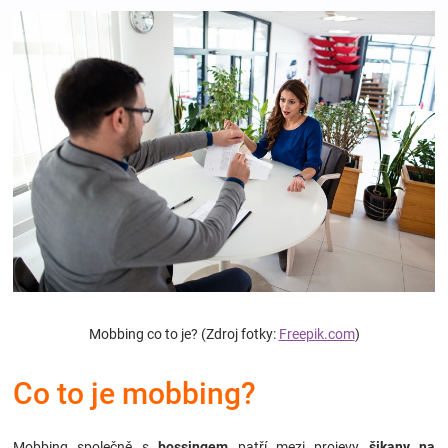
Hračky
a
zábava
pro
děti
Těhotenské
Mobbing co to je? (Zdroj fotky:
Freepik.com
)
oblečení
Co to je mobbing?
Novinky
Mobbing společně s
bossingem
patří mezi projevy
šikany na