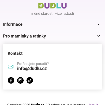
t
í
méně starostí, více radostí
Informace
Pro maminky a tatínky
Kontakt
Potřebujete poradit?
info@dudlu.cz