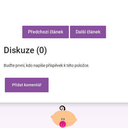
Předchozí článek
Další článek
Diskuze (0)
Buďte první, kdo napíše příspěvek k této položce.
Přidat komentář
Z
á
p
a