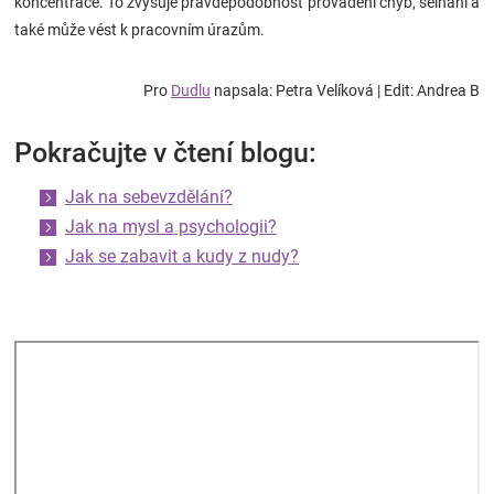
koncentrace. To zvyšuje pravděpodobnost provádění chyb, selhání a
také může vést k pracovním úrazům.
Pro
Dudlu
napsala: Petra Velíková | Edit: Andrea B
Pokračujte v čtení blogu:
Jak na sebevzdělání?
Jak na mysl a psychologii?
Jak se zabavit a kudy z nudy?