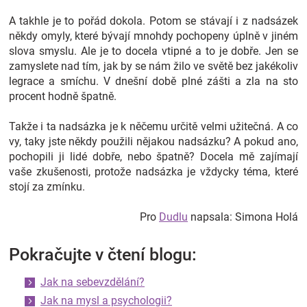
A takhle je to pořád dokola. Potom se stávají i z nadsázek
někdy omyly, které bývají mnohdy pochopeny úplně v jiném
slova smyslu. Ale je to docela vtipné a to je dobře. Jen se
zamyslete nad tím, jak by se nám žilo ve světě bez jakékoliv
legrace a smíchu. V dnešní době plné zášti a zla na sto
procent hodně špatně.
Takže i ta nadsázka je k něčemu určitě velmi užitečná. A co
vy, taky jste někdy použili nějakou nadsázku? A pokud ano,
pochopili ji lidé dobře, nebo špatně? Docela mě zajímají
vaše zkušenosti, protože nadsázka je vždycky téma, které
stojí za zmínku.
Pro
Dudlu
napsala: Simona Holá
Pokračujte v čtení blogu:
Jak na sebevzdělání?
Jak na mysl a psychologii?