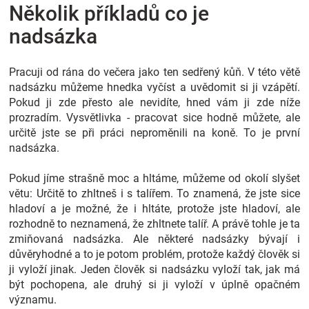
Několik příkladů co je
Značky
nadsázka
Blog
Pracuji od rána do večera jako ten sedřený kůň. V této větě
nadsázku můžeme hnedka vyčíst a uvědomit si ji vzápětí.
Hračkářství
Pokud ji zde přesto ale nevidíte, hned vám ji zde níže
prozradím. Vysvětlivka - pracovat sice hodně můžete, ale
Přihlášení
určitě jste se při práci neproměnili na koně. To je první
nadsázka.
Pokud jíme strašně moc a hltáme, můžeme od okolí slyšet
větu: Určitě to zhltneš i s talířem. To znamená, že jste sice
hladoví a je možné, že i hltáte, protože jste hladoví, ale
rozhodně to neznamená, že zhltnete talíř. A právě tohle je ta
zmiňovaná nadsázka. Ale některé nadsázky bývají i
důvěryhodné a to je potom problém, protože každý člověk si
ji vyloží jinak. Jeden člověk si nadsázku vyloží tak, jak má
být pochopena, ale druhý si ji vyloží v úplně opačném
významu.