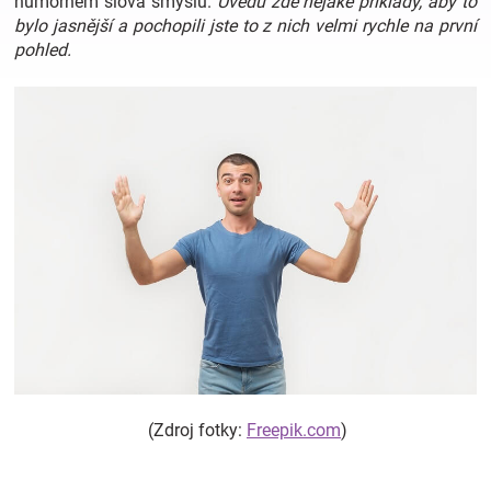
humorném slova smyslu.
Uvedu zde nějaké příklady, aby to
bylo jasnější a pochopili jste to z nich velmi rychle na první
pohled.
Hračky
a
zábava
pro
děti
Těhotenské
oblečení
(Zdroj fotky:
Freepik.com
)
Novinky