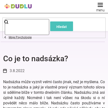
Přejít
na
obsah
Dětské
Hledat
a
Moje Psychologie
kojenecké
Co je to nadsázka?
oblečení
Pokojíček
3.8.2022
Nadsázka může vyznít velmi často jinak, než je myšlena. Co
a
to je nadsázka a jaký je vlastně pravý význam tohoto slova
si sdělíme blíže v tomto dnešním článku. Nadsázku zná asi
kojenecká
úplně každý. Nicméně i tak není vůbec na škodu si o ní
povědět něco málo blíže. Nadsázku často používáme v
výbava