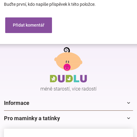
Buďte první, kdo napíše příspěvek k této položce.
Přidat komentář
Z
á
p
a
t
í
méně starostí, více radostí
Informace
Pro maminky a tatínky