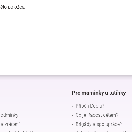
této položce.
Pro maminky a tatínky
Příběh Dudlu?
podmínky
Co je Radost dětem?
a vrácení
Brigády a spolupráce?