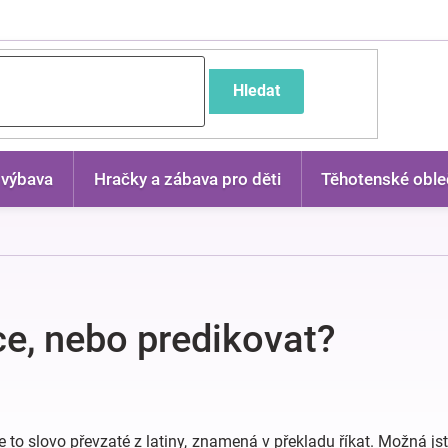
častější dotazy
Hledat
 výbava
Hračky a zábava pro děti
Těhotenské oble
ce, nebo predikovat?
to slovo převzaté z latiny, znamená v překladu říkat. Možná jste