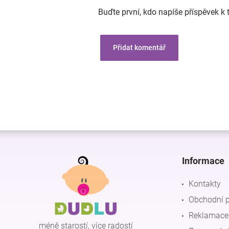
Buďte první, kdo napíše příspěvek k 
Přidat komentář
Z
á
p
Informace
a
t
Kontakty
í
Obchodní 
Reklamace 
méně starostí, více radostí