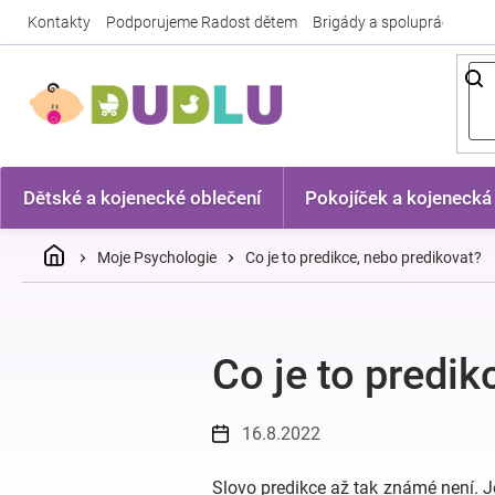
Přejít
Kontakty
Podporujeme Radost dětem
Brigády a spolupráce
Nej
na
obsah
Dětské a kojenecké oblečení
Pokojíček a kojenecká
Domů
Moje Psychologie
Co je to predikce, nebo predikovat?
Co je to predik
16.8.2022
Slovo predikce až tak známé není. Je 