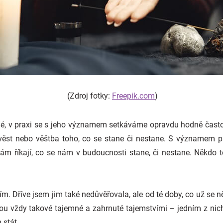
(Zdroj fotky:
Freepik.com
)
mé, v praxi se s jeho významem setkáváme opravdu hodně často.
zvěst nebo věštba toho, co se stane či nestane. S významem p
 nám říkají, co se nám v budoucnosti stane, či nestane. Někdo 
ím. Dříve jsem jim také nedůvěřovala, ale od té doby, co už se n
ou vždy takové tajemné a zahrnuté tajemstvími – jedním z nich j
 stát.