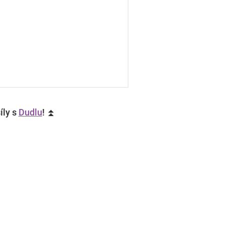
íly s
Dudlu
! ⏫