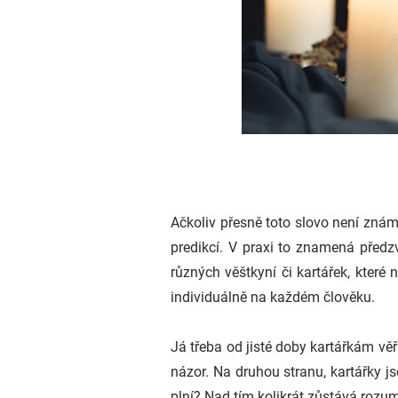
Ačkoliv přesně toto slovo není zná
predikcí. V praxi to znamená před
různých věštkyní či kartářek, které
individuálně na každém člověku.
Já třeba od jisté doby kartářkám věř
názor. Na druhou stranu, kartářky js
plní? Nad tím kolikrát zůstává rozum