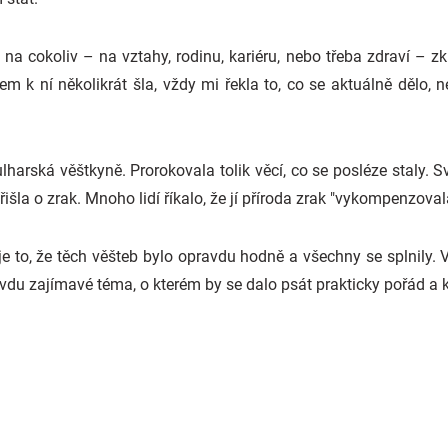
na cokoliv – na vztahy, rodinu, kariéru, nebo třeba zdraví – zk
 k ní několikrát šla, vždy mi řekla to, co se aktuálně dělo, 
harská věštkyně. Prorokovala tolik věcí, co se posléze staly. 
řišla o zrak. Mnoho lidí říkalo, že jí příroda zrak "vykompenzov
 je to, že těch věšteb bylo opravdu hodně a všechny se splnily. 
vdu zajímavé téma, o kterém by se dalo psát prakticky pořád a k