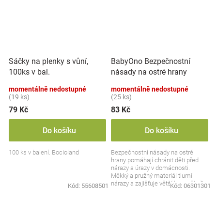
Sáčky na plenky s vůní,
BabyOno Bezpečnostní
100ks v bal.
násady na ostré hrany
momentálně nedostupné
momentálně nedostupné
(19 ks)
(25 ks)
79 Kč
83 Kč
Do košíku
Do košíku
100 ks v balení. Bocioland
Bezpečnostní násady na ostré
hrany pomáhají chránit děti před
nárazy a úrazy v domácnosti.
Měkký a pružný materiál tlumí
nárazy a zajišťuje větší bezpečí při
Kód:
55608501
Kód:
06301301
každodenním pohybu....