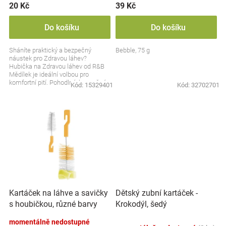
ů
20 Kč
39 Kč
Do košíku
Do košíku
Sháníte praktický a bezpečný
Bebble, 75 g
náustek pro Zdravou láhev?
Hubička na Zdravou láhev od R&B
Mědílek je ideální volbou pro
komfortní pití. Pohodlná, bezpečná
Kód:
15329401
Kód:
32702701
a snadno použitelná!...
Kartáček na láhve a savičky
Dětský zubní kartáček -
s houbičkou, různé barvy
Krokodýl, šedý
momentálně nedostupné