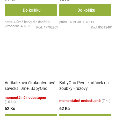
Do košíku
Do košíku
barva: Různé barvy, dle dodávky
průtok: X, nr.kat. 1207, BO
výrobcem. A0263
Kód:
47702901
Kód:
85312401
Antikoliková širokootvorová
BabyOno První kartáček na
savička, 0m+, BabyOno
zoubky - růžový
momentálně nedostupné
momentálně nedostupné
(7 ks)
(10 ks)
62 Kč
62 Kč