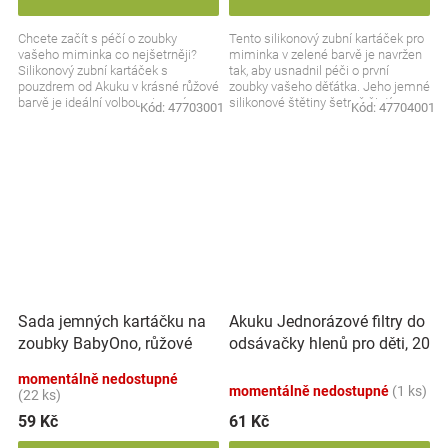
Chcete začít s péčí o zoubky
Tento silikonový zubní kartáček pro
vašeho miminka co nejšetrněji?
miminka v zelené barvě je navržen
Silikonový zubní kartáček s
tak, aby usnadnil péči o první
pouzdrem od Akuku v krásné růžové
zoubky vašeho děťátka. Jeho jemné
barvě je ideální volbou. Jemný,
silikonové štětiny šetrně čistí
Kód:
47703001
Kód:
47704001
bezpečný a praktický –...
dětské...
Akuku Jednorázové filtry do
Sada jemných kartáčku na
odsávačky hlenů pro děti, 20
zoubky BabyOno, růžové
+ 5 ks
momentálně nedostupné
momentálně nedostupné
(1 ks)
(22 ks)
59 Kč
61 Kč