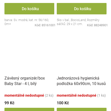
Do košíku
Do košíku
barva: Sv. modrá, kat. nr. 56/160,
5ks v bal., BocioLand, Rozměry
0m+
sáčků: 29 x 21 cm.
Kód:
85161001
Kód:
88248901
Závěsný organizér/box
Jednorázová hygienická
Baby Star - 4 l, bílý
podložka 60x90cm, 10 kusů
momentálně nedostupné
(2 ks)
momentálně nedostupné
(1 ks)
99 Kč
100 Kč