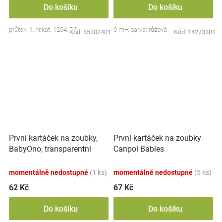
Do košíku
Do košíku
průtok: 1, nr.kat. 1204, BO
0 m+, barva: růžová
Kód:
85302401
Kód:
14273301
První kartáček na zoubky,
První kartáček na zoubky
BabyOno, transparentní
Canpol Babies
momentálně nedostupné
(1 ks)
momentálně nedostupné
(5 ks)
62 Kč
67 Kč
Do košíku
Do košíku