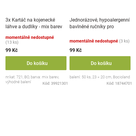
Jednorázové, hypoalergenní
3x Kartáč na kojenecké
bavlněné ručníky pro
láhve a dudlíky - mix barev
novorozence, 50 ks
momentálně nedostupné
momentálně nedostupné
(3 ks)
(13 ks)
99 Kč
99 Kč
Do košíku
Do košíku
nr.kat. 721, BO, barva: mix barev,
balení: 50 ks, 23 × 20 cm, Bocioland
výhodné balení
Kód:
39921301
Kód:
18744701