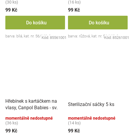
(30 ks)
(16 ks)
99 Kč
99 Kč
Do košíku
Do košíku
barva: bílá, kat. nr. 56/160, 0m+
barva: růžová, kat. nr. 56/160, 0m+
Kód:
85561001
Kód:
85261001
Hřebínek s kartáčkem na
Sterilizační sáčky 5 ks
vlasy, Canpol Babies - sv.
modrý
momentálně nedostupné
momentálně nedostupné
(36 ks)
(14 ks)
99 Kč
99 Kč