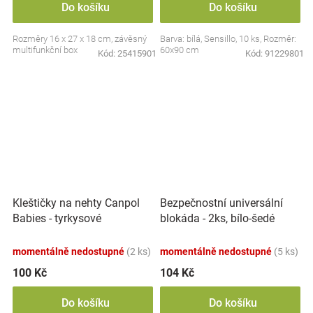
Do košíku
Do košíku
Rozměry 16 x 27 x 18 cm, závěsný
Barva: bílá, Sensillo, 10 ks, Rozměr:
multifunkční box
60x90 cm
Kód:
25415901
Kód:
91229801
Kleštičky na nehty Canpol
Bezpečnostní universální
Babies - tyrkysové
blokáda - 2ks, bílo-šedé
momentálně nedostupné
(2 ks)
momentálně nedostupné
(5 ks)
100 Kč
104 Kč
Do košíku
Do košíku