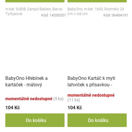
nr.kat. 9/808, Canpol Babies, Barva:
BabyOno, nr.kat. 1643, Rozměry 24
Tyrkysová
cm x 4,6 cm
Kód:
14200201
Kód:
06404101
BabyOno Kartáč k mytí
BabyOno Hřebínek a
lahviček s přísavkou -
kartáček - mátový
růžový
momentálně nedostupné
momentálně nedostupné
(5 ks)
(11 ks)
104 Kč
104 Kč
Do košíku
Do košíku