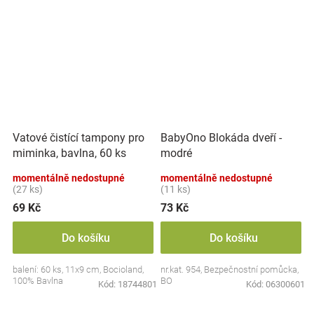
Vatové čistící tampony pro
BabyOno Blokáda dveří -
miminka, bavlna, 60 ks
modré
momentálně nedostupné
momentálně nedostupné
(27 ks)
(11 ks)
69 Kč
73 Kč
Do košíku
Do košíku
balení: 60 ks, 11x9 cm, Bocioland,
nr.kat. 954, Bezpečnostní pomůcka,
100% Bavlna
BO
Kód:
18744801
Kód:
06300601