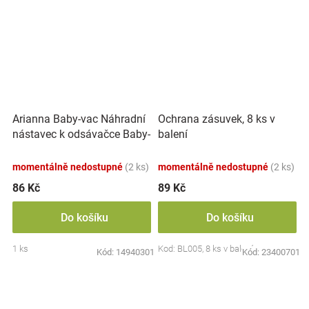
Arianna Baby-vac Náhradní
Ochrana zásuvek, 8 ks v
nástavec k odsávačce Baby-
balení
vac 2 Adrianna
momentálně nedostupné
(2 ks)
momentálně nedostupné
(2 ks)
86 Kč
89 Kč
Do košíku
Do košíku
1 ks
Kod: BL005, 8 ks v balení
Kód:
14940301
Kód:
23400701