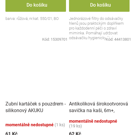
Do košíku
Do košíku
barva: růžová, nr.kat. 550/01, BO
Jednorázové filtry do odsávačky
hlenů jsou praktickým doplňkem
pro každodenní péči o zdraví
miminka. Pomáhají udržovat
odsávačku hygienicky čistou a
Kód:
15309701
Kód:
44413801
připravenou k použití....
Antikoliková širokootvorová
Zubní kartáček s pouzdrem -
savička na kaši, 6m+,
silikonový AKUKU
BabyOno
momentálně nedostupné
momentálně nedostupné
(1 ks)
(19 ks)
61 Kč
62 Kč