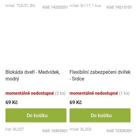
nr.kat. 723/01, BO
nr.kat. 9/117, 1 kus
Kód:
14203201
Kód:
14213101
Blokáda dveří - Medvídek,
Flexibilní zabezpečení dvířek
modrý
- Srdce
momentálně nedostupné
(2 ks)
momentálně nedostupné
(1 ks)
69 Kč
69 Kč
Do košíku
Do košíku
Kat: BL007
nr.kat. BL003
Kód:
16362601
Kód:
12306301