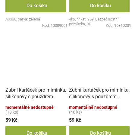
Do košíku
Do košíku
A0338, barva: zelená
4ks, nr.kat. 959, Bezpečnostní
pomůcka, BO
Kód:
10309001
Kód:
16310201
Zubní kartáček pro miminka,
Zubní kartáček pro miminka,
silikonový s pouzdrem -
silikonový s pouzdrem -
růžový, Akuku
zelený, Akuku
momentálně nedostupné
momentálně nedostupné
(18 ks)
(40 ks)
59 Kč
59 Kč
Do košíku
Do košíku