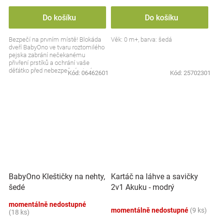
Do košíku
Do košíku
Bezpečí na prvním místě! Blokáda
Věk: 0 m+, barva: šedá
dveří BabyOno ve tvaru roztomilého
pejska zabrání nečekanému
přivření prstíků a ochrání vaše
děťátko před nebezpečnými nárazy.
Kód:
06462601
Kód:
25702301
Snadno se...
BabyOno Kleštičky na nehty,
Kartáč na láhve a savičky
šedé
2v1 Akuku - modrý
momentálně nedostupné
momentálně nedostupné
(9 ks)
(18 ks)