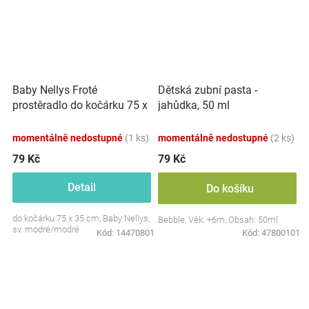
Baby Nellys Froté
Dětská zubní pasta -
prostěradlo do kočárku 75 x
jahůdka, 50 ml
35 - modré
momentálně nedostupné
(1 ks)
momentálně nedostupné
(2 ks)
79 Kč
79 Kč
Detail
Do košíku
do kočárku 75 x 35 cm, Baby Nellys,
Bebble, Věk: +6m, Obsah: 50ml
sv. modré/modré
Kód:
14470801
Kód:
47800101