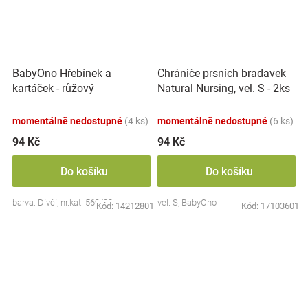
BabyOno Hřebínek a
Chrániče prsních bradavek
kartáček - růžový
Natural Nursing, vel. S - 2ks
momentálně nedostupné
(4 ks)
momentálně nedostupné
(6 ks)
94 Kč
94 Kč
Do košíku
Do košíku
barva: Dívčí, nr.kat. 569/03
vel. S, BabyOno
Kód:
14212801
Kód:
17103601