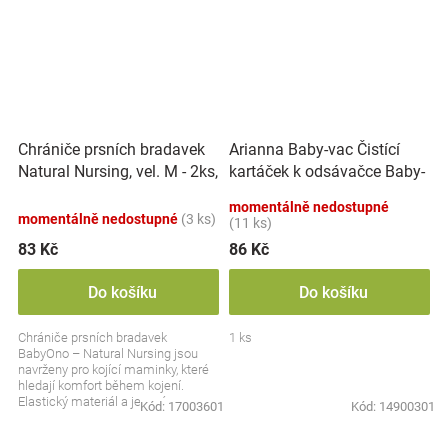
Chrániče prsních bradavek
Arianna Baby-vac Čistící
Natural Nursing, vel. M - 2ks,
kartáček k odsávačce Baby-
BabyOno
vac 2 Adrianna
momentálně nedostupné
momentálně nedostupné
(3 ks)
(11 ks)
83 Kč
86 Kč
Do košíku
Do košíku
Chrániče prsních bradavek
1 ks
BabyOno – Natural Nursing jsou
navrženy pro kojící maminky, které
hledají komfort během kojení.
Elastický materiál a jemná
Kód:
17003601
Kód:
14900301
silikonová vrstva zajišťují...