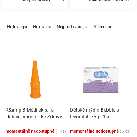
Značky
Ř
Blog
a
Nejlevnější
Nejdražší
Nejprodávanější
Abecedně
z
e
Hračkářství
n
í
Přihlášení
V
p
ý
r
p
o
i
d
s
u
p
k
r
t
o
ů
R&amp;B Mědílek s.r.o.
Dětské mýdlo Bebble s
d
Hubice, náustek ke Zdravé
levandulí 75g - 1ks
u
láhvi - oranžová
k
momentálně nedostupné
(1 ks)
momentálně nedostupné
(6 ks)
t