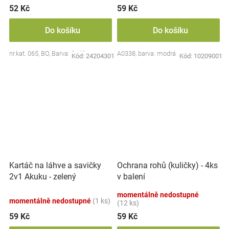
52 Kč
59 Kč
Do košíku
Do košíku
nr.kat. 065, BO, Barva: šedá
A0338, barva: modrá
Kód:
24204301
Kód:
10209001
Kartáč na láhve a savičky
Ochrana rohů (kuličky) - 4ks
2v1 Akuku - zelený
v balení
momentálně nedostupné
momentálně nedostupné
(1 ks)
(12 ks)
59 Kč
59 Kč