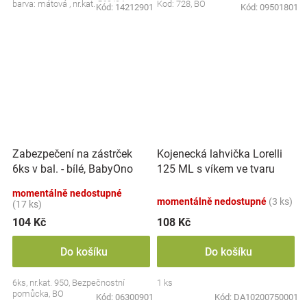
barva: mátová , nr.kat. 569/04
Kod: 728, BO
Kód:
14212901
Kód:
09501801
Kojenecká lahvička Lorelli
Zabezpečení na zástrček
125 ML s víkem ve tvaru
6ks v bal. - bílé, BabyOno
zvířete BLUE
momentálně nedostupné
momentálně nedostupné
(3 ks)
(17 ks)
104 Kč
108 Kč
Do košíku
Do košíku
6ks, nr.kat. 950, Bezpečnostní
1 ks
pomůcka, BO
Kód:
06300901
Kód:
DA10200750001