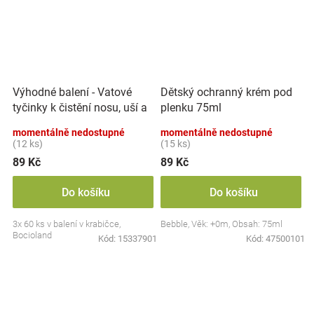
Výhodné balení - Vatové
Dětský ochranný krém pod
tyčinky k čistění nosu, uší a
plenku 75ml
pupíku, 3x 60 ks
momentálně nedostupné
momentálně nedostupné
(12 ks)
(15 ks)
89 Kč
89 Kč
Do košíku
Do košíku
3x 60 ks v balení v krabičce,
Bebble, Věk: +0m, Obsah: 75ml
Bocioland
Kód:
15337901
Kód:
47500101