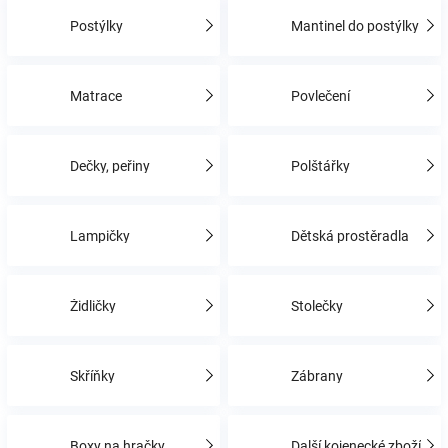
Postýlky
Mantinel do postýlky
Hračky
Matrace
Povlečení
a
zábava
Dečky, peřiny
Polštářky
pro
Lampičky
Dětská prostěradla
děti
Židličky
Stolečky
Těhotenské
oblečení
Skříňky
Zábrany
Novinky
Boxy na hračky
Další kojenecké zboží