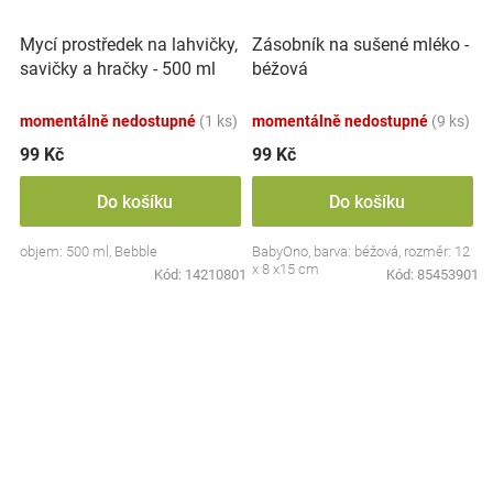
Mycí prostředek na lahvičky,
Zásobník na sušené mléko -
savičky a hračky - 500 ml
béžová
momentálně nedostupné
(1 ks)
momentálně nedostupné
(9 ks)
99 Kč
99 Kč
Do košíku
Do košíku
objem: 500 ml, Bebble
BabyOno, barva: béžová, rozměr: 12
x 8 x15 cm
Kód:
14210801
Kód:
85453901