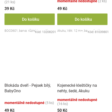
momentálně nedostupné
(2 ks)
(21 ks)
39 Kč
49 Kč
Do košíku
Do košíku
BOC0601, barva: různé barvy, 2ks
Akuku, Věk: 12 m+, barva: šedá
Kód:
13208201
Kód:
81039801
Blokáda dveří - Pejsek bílý,
Kojenecké kleštičky na
BabyOno
nehty, šedé, Akuku
momentálně nedostupné
momentálně nedostupné
(5 ks)
(16 ks)
49 Kč
50 Kč