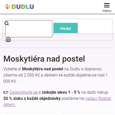
Přejít
na
obsah
Dětské
Hledat
a
kojenecké
Moskytiéra nad postel
oblečení
Vyberte si
Moskytiéra nad postel
na Dudlu s dopravou
Pokojíček
zdarma od 2 000 Kč a dárkem ke každé objednávce nad 1
000 Kč.
a
👉
Zaregistrujte se
a
získejte slevu 1 - 5 %
na další nákup.
20 % zisku z každé objednávky
posíláme na
nadaci Radost
kojenecká
dětem.
výbava