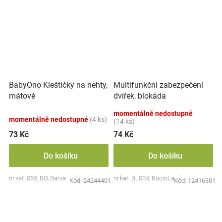
BabyOno Kleštičky na nehty,
Multifunkční zabezpečení
mátové
dvířek, blokáda
momentálně nedostupné
momentálně nedostupné
(4 ks)
(14 ks)
73 Kč
74 Kč
Do košíku
Do košíku
nr.kat. 065, BO, Barva: mátová
nr.kat. BL004, BocioLand
Kód:
24244401
Kód:
12416301