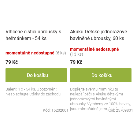
Vlhčené čistící ubrousky s
Akuku Dětské jednorázové
heřmánkem - 54 ks
bavlněné ubrousky, 60 ks
momentálně nedostupné
momentálně nedostupné
(6 ks)
(13 ks)
79 Kč
79 Kč
Do košíku
Do košíku
Balení: 1 x - 54 ks, Upozornění:
Dopřejte svému miminku tu
Nesplachujte utěrky do záchodu!
nejlepší péči s Akuku dětskými
jednorázovými bavlněnými
ubrousky. Vyrobeny ze 100% bavlny,
jsou mimořádně jemné a vhodné
Kód:
15202001
Kód:
25709801
pro každodenní hygienu....