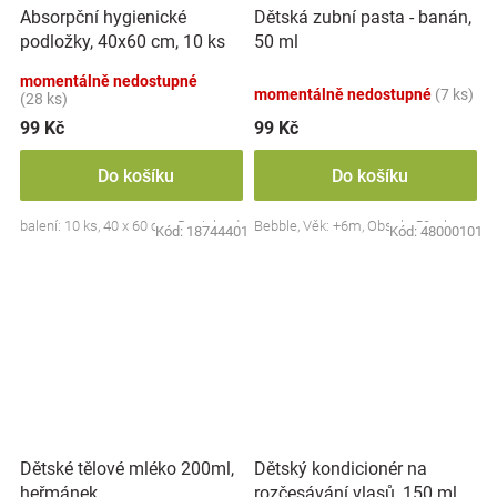
Absorpční hygienické
Dětská zubní pasta - banán,
podložky, 40x60 cm, 10 ks
50 ml
momentálně nedostupné
momentálně nedostupné
(7 ks)
(28 ks)
99 Kč
99 Kč
Do košíku
Do košíku
balení: 10 ks, 40 x 60 cm, Bocioland
Bebble, Věk: +6m, Obsah: 50ml
Kód:
18744401
Kód:
48000101
Dětské tělové mléko 200ml,
Dětský kondicionér na
heřmánek
rozčesávání vlasů, 150 ml