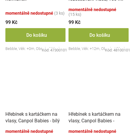
momentálně nedostupné
momentálně nedostupné
(3 ks)
(15 ks)
99 Kč
99 Kč
Do košíku
Do košíku
Bebble, Věk: +0m, Obsah: 200ml
Bebble, Věk: +12m, Obsah: 150ml
Kód:
47300101
Kód:
48100101
Hřebínek s kartáčkem na
Hřebínek s kartáčkem na
vlasy, Canpol Babies -
vlasy, Canpol Babies - bílý
růžový
momentálně nedostupné
momentálně nedostupné