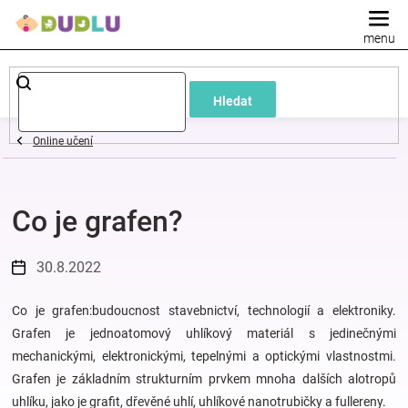
Přejít
na
obsah
Dětské
Hledat
a
Online učení
kojenecké
Co je grafen?
oblečení
Pokojíček
30.8.2022
a
Co je grafen:budoucnost stavebnictví, technologií a elektroniky.
Grafen je jednoatomový uhlíkový materiál s jedinečnými
mechanickými, elektronickými, tepelnými a optickými vlastnostmi.
kojenecká
Grafen je základním strukturním prvkem mnoha dalších alotropů
uhlíku, jako je grafit, dřevěné uhlí, uhlíkové nanotrubičky a fullereny.
výbava