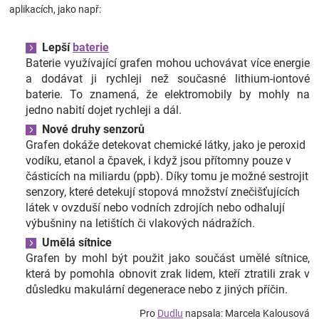
aplikacích, jako např:
Lepší
baterie
Baterie využívající grafen mohou uchovávat více energie
a dodávat ji rychleji než současné lithium-iontové
baterie. To znamená, že elektromobily by mohly na
jedno nabití dojet rychleji a dál.
Nové druhy senzorů
Grafen dokáže detekovat chemické látky, jako je peroxid
vodíku, etanol a čpavek, i když jsou přítomny pouze v
částicích na miliardu (ppb). Díky tomu je možné sestrojit
senzory, které detekují stopová množství znečišťujících
látek v ovzduší nebo vodních zdrojích nebo odhalují
výbušniny na letištích či vlakových nádražích.
Umělá sítnice
Grafen by mohl být použit jako součást umělé sítnice,
která by pomohla obnovit zrak lidem, kteří ztratili zrak v
důsledku makulární degenerace nebo z jiných příčin.
Pro
Dudlu
napsala: Marcela Kalousová