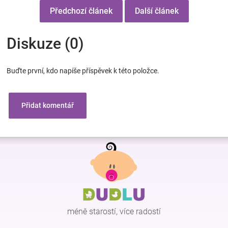
Předchozí článek
Další článek
Diskuze (0)
Buďte první, kdo napíše příspěvek k této položce.
Přidat komentář
Z
á
p
a
t
í
méně starostí, více radostí