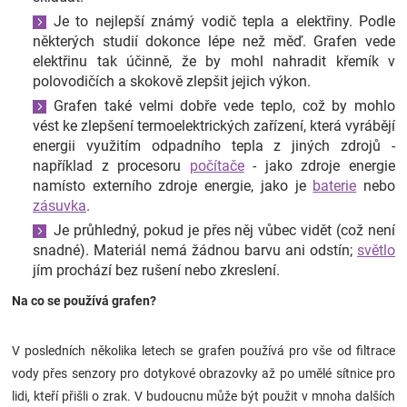
Je to nejlepší známý vodič tepla a elektřiny. Podle
některých studií dokonce lépe než měď. Grafen vede
elektřinu tak účinně, že by mohl nahradit křemík v
polovodičích a skokově zlepšit jejich výkon.
Grafen také velmi dobře vede teplo, což by mohlo
vést ke zlepšení termoelektrických zařízení, která vyrábějí
energii využitím odpadního tepla z jiných zdrojů -
například z procesoru
počítače
- jako zdroje energie
namísto externího zdroje energie, jako je
baterie
nebo
zásuvka
.
Je průhledný, pokud je přes něj vůbec vidět (což není
snadné). Materiál nemá žádnou barvu ani odstín;
světlo
jím prochází bez rušení nebo zkreslení.
Na co se používá grafen?
V posledních několika letech se grafen používá pro vše od filtrace
vody přes senzory pro dotykové obrazovky až po umělé sítnice pro
lidi, kteří přišli o zrak. V budoucnu může být použit v mnoha dalších