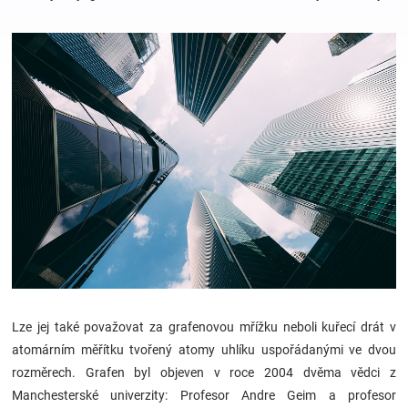
Hračky
a
zábava
pro
děti
Těhotenské
Lze jej také považovat za grafenovou mřížku neboli kuřecí drát v
oblečení
atomárním měřítku tvořený atomy uhlíku uspořádanými ve dvou
rozměrech. Grafen byl objeven v roce 2004 dvěma vědci z
Novinky
Manchesterské univerzity: Profesor Andre Geim a profesor