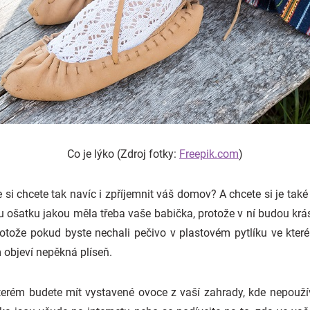
Co je lýko (Zdroj fotky:
Freepik.com
)
 si chcete tak navíc i zpříjemnit váš domov? A chcete si je také 
ou ošatku jakou měla třeba vaše babička, protože v ní budou krá
Protože pokud byste nechali pečivo v plastovém pytlíku ve které
 objeví nepěkná plíseň.
terém budete mít vystavené ovoce z vaší zahrady, kde nepoužív