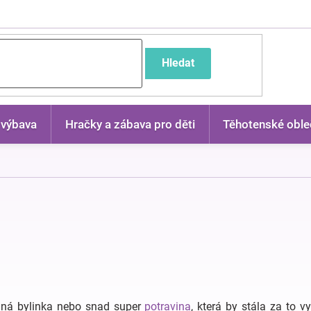
častější dotazy
Hledat
 výbava
Hračky a zábava pro děti
Těhotenské oble
adná bylinka nebo snad super
potravina
, která by stála za to 