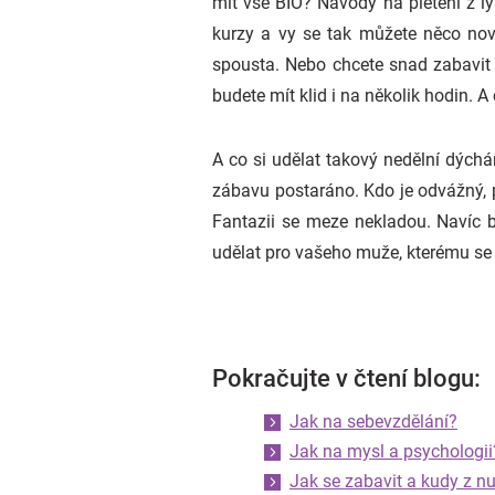
mít vše BIO? Návody na pletení z l
kurzy a vy se tak můžete něco nov
spousta. Nebo chcete snad zabavit v
budete mít klid i na několik hodin. 
A co si udělat takový nedělní dýchá
zábavu postaráno. Kdo je odvážný, pr
Fantazii se meze nekladou. Navíc b
udělat pro vašeho muže, kterému se 
Pokračujte v čtení blogu:
Jak na sebevzdělání?
Jak na mysl a psychologii
Jak se zabavit a kudy z n