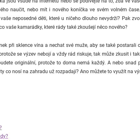
ýka jsou všude na internetu nebo se podívejte na to, zda ve va
ého naučit, nebo mít i nového koníčka ve svém volném čase. 
aše neposedné děti, které u ničeho dlouho nevydrží? Pak zvolt
A co vaše kamarádky, které rády také zkoušejí něco nového?
nek při sklence vína a nechat své muže, aby se také postarali 
otože se výzev nebojí a vždy rád riskuje, tak může zkusit i tak
udete originální, protože to doma nemá každý. A nebo snad p
ty co nosí na zahradu už rozpadají? Ano můžete to využít na vý
?
udy?