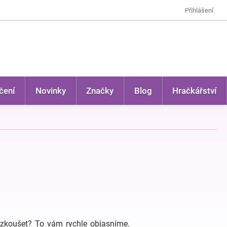
Přihlášení
čení
Novinky
Značky
Blog
Hračkářství
vyzkoušet? To vám rychle objasníme.