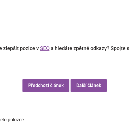
 zlepšit pozice v
SEO
a hledáte zpětné odkazy? Spojte s
Předchozí článek
Další článek
této položce.