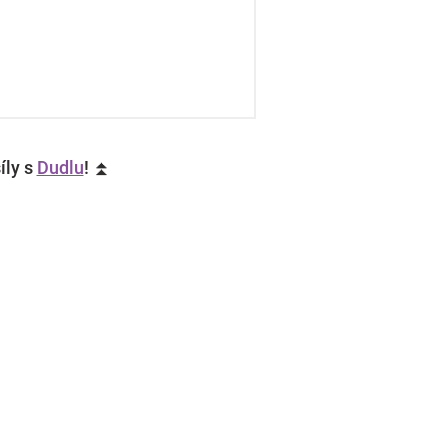
íly s
Dudlu
! ⏫