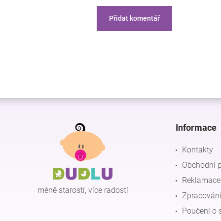
Přidat komentář
Z
á
p
Informace
a
t
Kontakty
í
Obchodní 
Reklamace 
méně starostí, více radostí
Zpracování
Poučení o 