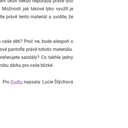
šem okolí někdo nepořádá právě tyto
Možností jak takové lýko využít je
e právě tento materiál a uvidíte, že
o vaše děti? Proč ne, bude alespoň o
ové pantofle právě tohoto materiálu.
referujete sandály? Co takhle jedny
robu dárku pro vaše blízké.
Pro
Dudlu
napsala: Lucie Štýchová