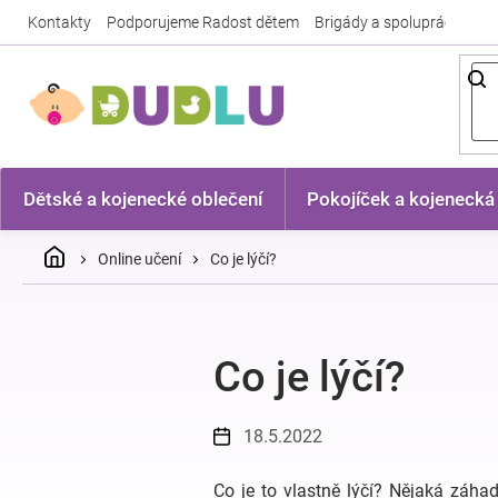
Přejít
Kontakty
Podporujeme Radost dětem
Brigády a spolupráce
Nej
na
obsah
Dětské a kojenecké oblečení
Pokojíček a kojenecká
Domů
Online učení
Co je lýčí?
Co je lýčí?
18.5.2022
Co je to vlastně lýčí? Nějaká záh