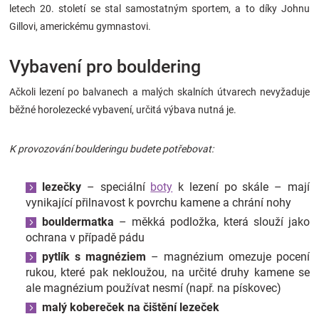
letech 20. století se stal samostatným sportem, a to díky Johnu
Značky
Gillovi, americkému gymnastovi.
Blog
Vybavení pro bouldering
Hračkářství
Ačkoli lezení po balvanech a malých skalních útvarech nevyžaduje
běžné horolezecké vybavení, určitá výbava nutná je.
Přihlášení
K provozování boulderingu budete potřebovat:
lezečky
– speciální
boty
k lezení po skále – mají
vynikající přilnavost k povrchu kamene a chrání nohy
bouldermatka
– měkká podložka, která slouží jako
ochrana v případě pádu
pytlík s magnéziem
– magnézium omezuje pocení
rukou, které pak nekloužou, na určité druhy kamene se
ale magnézium používat nesmí (např. na pískovec)
malý kobereček na čištění lezeček