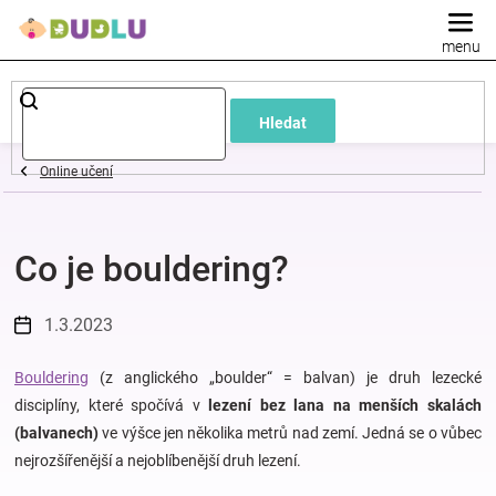
Přejít
na
obsah
Dětské
Hledat
a
Online učení
kojenecké
Co je bouldering?
oblečení
Pokojíček
1.3.2023
a
Bouldering
(z anglického „boulder“ = balvan) je druh lezecké
disciplíny, které spočívá v
lezení bez lana na menších skalách
(balvanech)
ve výšce jen několika metrů nad zemí. Jedná se o vůbec
kojenecká
nejrozšířenější a nejoblíbenější druh lezení.
výbava