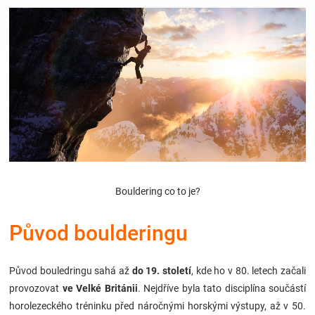
Hračky
a
zábava
pro
děti
Bouldering co to je?
Těhotenské
Původ boulderingu
oblečení
Původ bouledringu sahá až
do 19. století
, kde ho v 80. letech začali
provozovat
ve Velké Británii
. Nejdříve byla tato disciplína součástí
Novinky
horolezeckého tréninku před náročnými horskými výstupy, až v 50.