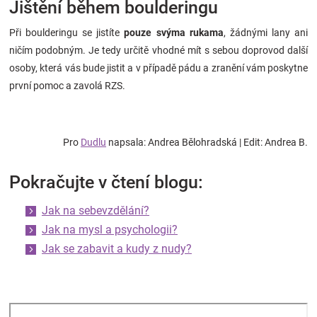
Jištění během boulderingu
Při boulderingu se jistíte
pouze svýma rukama
, žádnými lany ani
ničím podobným. Je tedy určitě vhodné mít s sebou doprovod další
osoby, která vás bude jistit a v případě pádu a zranění vám poskytne
první pomoc a zavolá RZS.
Pro
Dudlu
napsala: Andrea Bělohradská | Edit: Andrea B.
Pokračujte v čtení blogu:
Jak na sebevzdělání?
Jak na mysl a psychologii?
Jak se zabavit a kudy z nudy?