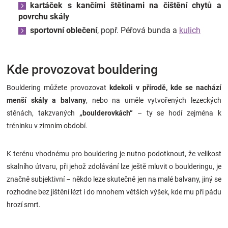
kartáček s kančími štětinami na čištění chytů a
povrchu skály
sportovní oblečení
, popř. Péřová bunda a
kulich
Kde provozovat bouldering
Bouldering můžete provozovat
kdekoli v přírodě, kde se nachází
menší skály a balvany
, nebo na uměle vytvořených lezeckých
stěnách, takzvaných
„boulderovkách“
– ty se hodí zejména k
tréninku v zimním období.
K terénu vhodnému pro bouldering je nutno podotknout, že velikost
skalního útvaru, při jehož zdolávání lze ještě mluvit o boulderingu, je
značně subjektivní – někdo leze skutečně jen na malé balvany, jiný se
rozhodne bez jištění lézt i do mnohem větších výšek, kde mu při pádu
hrozí smrt.