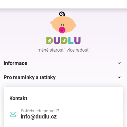
Z
á
p
a
t
í
méně starostí, více radostí
Informace
Pro maminky a tatínky
Kontakt
Potřebujete poradit?
info@dudlu.cz