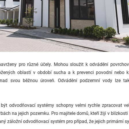
vrženy pro různé účely. Mohou sloužit k odvádění povrchové
ožených oblastí v období sucha a k prevenci povodní nebo 
 nad svou běžnou úroveň. Odvádění podzemní vody lze ta
být odvodňovací systémy schopny velmi rychle zpracovat vel
ch na jejich pozemku. Pro majitele domů, kteří žijí v blízkosti
ovaný záložní odvodňovací systém pro případ, že jejich primární