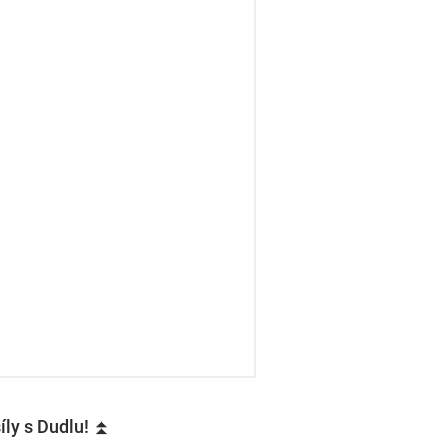
íly s Dudlu! ⏫