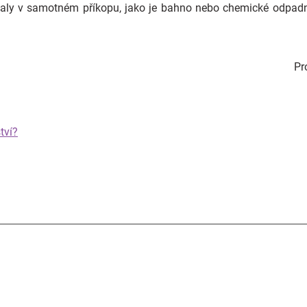
staly v samotném příkopu, jako je bahno nebo chemické odpadn
Pr
tví?