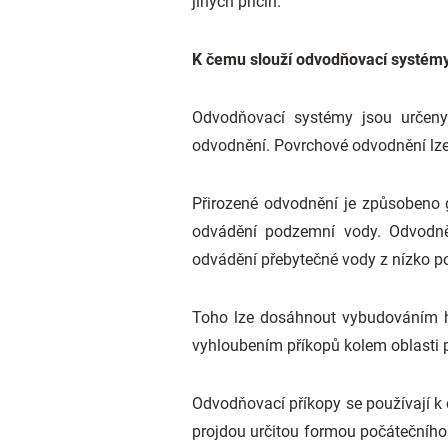
jiných příčin.
K čemu slouží odvodňovací systém
Odvodňovací systémy jsou určeny
odvodnění. Povrchové odvodnění lze
Přirozené odvodnění je způsobeno g
odvádění podzemní vody. Odvodně
odvádění přebytečné vody z nízko po
Toho lze dosáhnout vybudováním hr
vyhloubením příkopů kolem oblasti p
Odvodňovací příkopy se používají k 
projdou určitou formou počátečního z