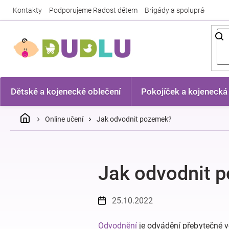
Přejít
Kontakty
Podporujeme Radost dětem
Brigády a spolupráce
Nej
na
obsah
Dětské a kojenecké oblečení
Pokojíček a kojenecká
Domů
Online učení
Jak odvodnit pozemek?
Jak odvodnit 
25.10.2022
Odvodnění
je odvádění přebytečné v