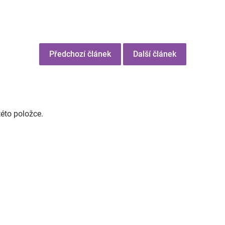
Předchozí článek
Další článek
této položce.