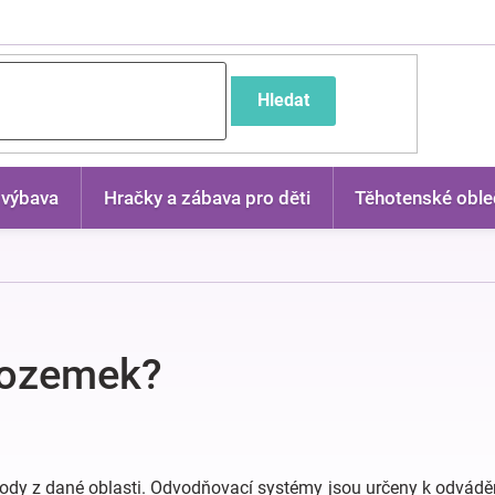
častější dotazy
Hledat
 výbava
Hračky a zábava pro děti
Těhotenské oble
pozemek?
ody z dané oblasti. Odvodňovací systémy jsou určeny k odvád