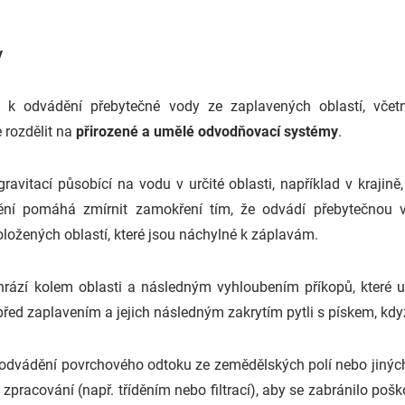
y
 k odvádění přebytečné vody ze zaplavených oblastí, vče
 rozdělit na
přirozené a umělé odvodňovací systémy
.
ravitací působící na vodu v určité oblasti, například v krajin
ní pomáhá zmírnit zamokření tím, že odvádí přebytečnou v
ložených oblastí, které jsou náchylné k záplavám.
ází kolem oblasti a následným vyhloubením příkopů, které u
řed zaplavením a jejich následným zakrytím pytli s pískem, když
odvádění povrchového odtoku ze zemědělských polí nebo jiných 
pracování (např. tříděním nebo filtrací), aby se zabránilo pošk