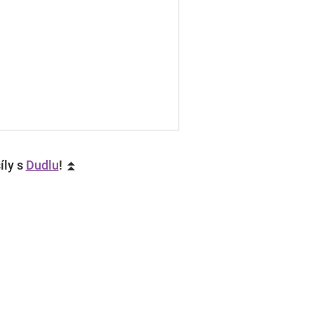
íly s
Dudlu
! ⏫