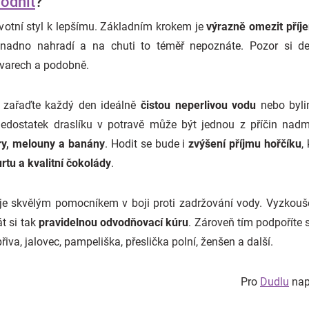
odnit
?
votní styl k lepšímu. Základním krokem je
výrazně omezit příje
 snadno nahradí a na chuti to téměř nepoznáte. Pozor si dej
ovarech a podobně.
zařaďte každý den ideálně
čistou neperlivou vodu
nebo bylin
nedostatek draslíku v potravě může být jednou z příčin na
y, melouny a banány
. Hodit se bude i
zvýšení příjmu hořčíku
,
rtu a kvalitní čokolády
.
ý je skvělým pomocníkem v boji proti zadržování vody. Vyzkouš
t si tak
pravidelnou odvodňovací kúru
. Zároveň tím podpoříte 
řiva, jalovec, pampeliška, přeslička polní, ženšen a další.
Pro
Dudlu
naps