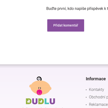
Buďte první, kdo napíše příspěvek k 
Přidat komentář
Z
á
p
Informace
a
t
Kontakty
í
Obchodní 
Reklamace 