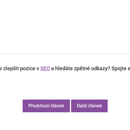
 zlepšit pozice v
SEO
a hledáte zpětné odkazy? Spojte s
Předchozí článek
Další článek