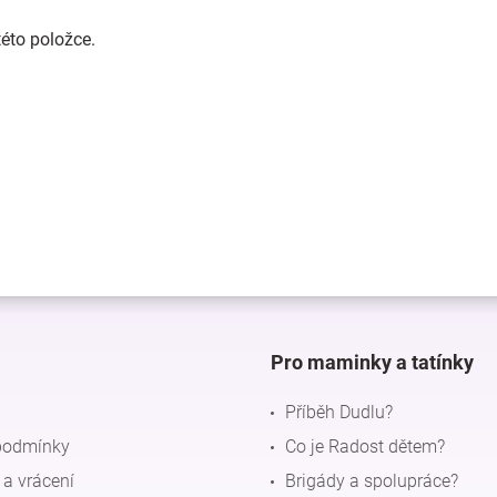
této položce.
Pro maminky a tatínky
Příběh Dudlu?
podmínky
Co je Radost dětem?
a vrácení
Brigády a spolupráce?