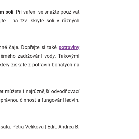
m soli
. Při vaření se snažte používat
te i na tzv. skryté soli v různých
né čaje. Dopřejte si také
potraviny
dměrného zadržování vody. Takovými
 který získáte z potravin bohatých na
et můžete i nejrůznější odvodňovací
správnou činnost a fungování ledvin.
ala: Petra Velíková | Edit: Andrea B.