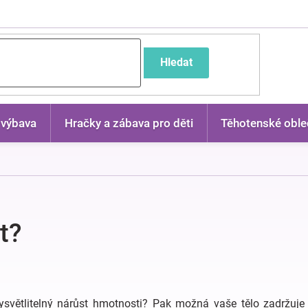
častější dotazy
Hledat
 výbava
Hračky a zábava pro děti
Těhotenské oble
t?
ysvětlitelný nárůst hmotnosti? Pak možná vaše tělo zadržuj