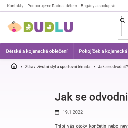
Přejít
Kontakty
Podporujeme Radost dětem
Brigády a spolupráce
Nej
na
obsah
Dětské a kojenecké oblečení
Pokojíček a kojenecká
Domů
Zdraví životní styl a sportovní témata
Jak se odvodnit?
Jak se odvodni
19.1.2022
Trápí vás otoky končetin nebo nev