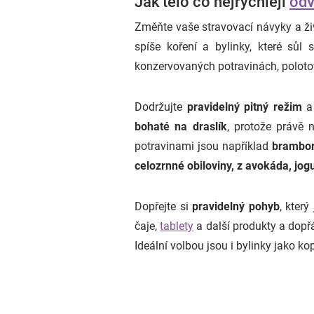
Jak tělo co nejrychleji
odv
Změňte vaše stravovací návyky a ži
spíše koření a bylinky, které sůl
konzervovaných potravinách, polot
Dodržujte
pravidelný pitný režim
a 
bohaté na draslík
, protože právě 
potravinami jsou například
brambor
celozrnné obiloviny, z avokáda, jogu
Dopřejte si
pravidelný pohyb
, kter
čaje,
tablety
a další produkty a dopřá
Ideální volbou jsou i bylinky jako kop