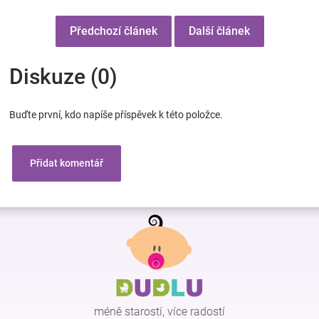
Předchozí článek
Další článek
Diskuze (0)
Buďte první, kdo napíše příspěvek k této položce.
Přidat komentář
Z
á
p
a
t
í
méně starostí, více radostí