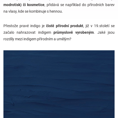
modrotisk) či kosmetice
, přidává se například do přírodních barev
na vlasy, kde se kombinuje s hennou.
Hračky
Přestože pravé indigo je
čistě přírodní produkt
, již v 19.století se
a
začalo nahrazovat indigem
průmyslově vyrobeným
. Jaké jsou
rozdíly mezi indigem přírodním a umělým?
zábava
pro
děti
Těhotenské
oblečení
Novinky