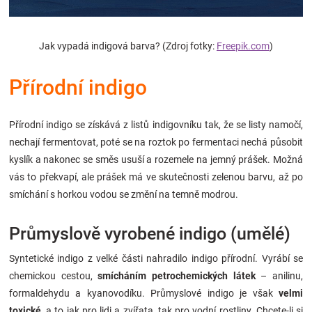
Značky
Jak vypadá indigová barva? (Zdroj fotky:
Freepik.com
)
Blog
Přírodní indigo
Hračkářství
Přihlášení
Přírodní indigo se získává z listů indigovníku tak, že se listy namočí,
nechají fermentovat, poté se na roztok po fermentaci nechá působit
kyslík a nakonec se směs usuší a rozemele na jemný prášek. Možná
vás to překvapí, ale prášek má ve skutečnosti zelenou barvu, až po
smíchání s horkou vodou se změní na temně modrou.
Průmyslově vyrobené indigo (umělé)
Syntetické indigo z velké části nahradilo indigo přírodní. Vyrábí se
chemickou cestou,
smícháním petrochemických látek
– anilinu,
formaldehydu a kyanovodíku. Průmyslové indigo je však
velmi
toxické
, a to jak pro lidi a zvířata, tak pro vodní rostliny. Chcete-li si