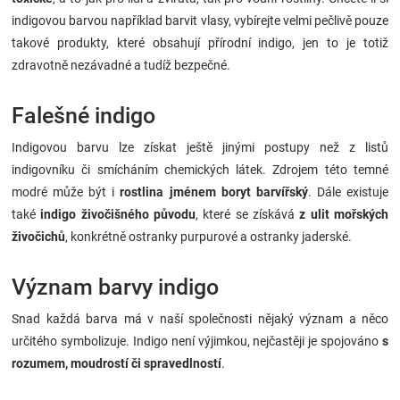
indigovou barvou například barvit vlasy, vybírejte velmi pečlivě pouze
takové produkty, které obsahují přírodní indigo, jen to je totiž
zdravotně nezávadné a tudíž bezpečné.
Falešné indigo
Indigovou barvu lze získat ještě jinými postupy než z listů
indigovníku či smícháním chemických látek. Zdrojem této temné
modré může být i
rostlina jménem boryt barvířský
. Dále existuje
také
indigo živočišného původu
, které se získává
z ulit mořských
živočichů
, konkrétně ostranky purpurové a ostranky jaderské.
Význam barvy indigo
Snad každá barva má v naší společnosti nějaký význam a něco
určitého symbolizuje. Indigo není výjimkou, nejčastěji je spojováno
s
rozumem, moudrostí či spravedlností
.