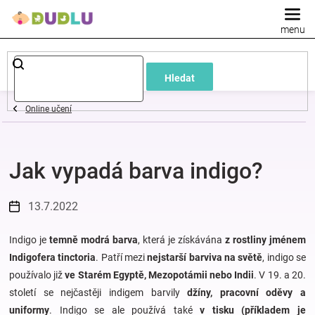
Přejít
na
obsah
Dětské
Hledat
a
Online učení
kojenecké
Jak vypadá barva indigo?
oblečení
Pokojíček
13.7.2022
a
Indigo je
temně modrá barva
, která je získávána
z rostliny jménem
Indigofera tinctoria
. Patří mezi
nejstarší barviva na světě
, indigo se
používalo již
ve Starém Egyptě, Mezopotámii nebo Indii
. V 19. a 20.
kojenecká
století se nejčastěji indigem barvily
džíny, pracovní oděvy a
uniformy
. Indigo se ale používá také
v tisku (příkladem je
výbava