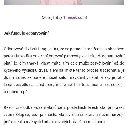
Značky
(Zdroj fotky:
Freepik.com
)
Blog
Jak funguje odbarvování
Hračkářství
Odbarvování vlasů funguje tak, že se pomocí prostředku s obsahem
Přihlášení
peroxidu vodíku odstraní barevné pigmenty z vlasů. Při odbarvování
platí, že čím tmavší vlasy máte, tím déle může zesvětlování až do
kýženého výsledku trvat. Není na místě tento proces uspěchat a je
dost možné, že budete muset salon navštívit víckrát. Vlasy je totiž
lepší zesvětlovat postupně, méně se tím totiž ničí a výsledek je
mnohem lepší.
Revolucí v odbarvování vlasů se v posledních letech stal přípravek
zvaný Olaplex, což je značka vlasové péče, která výrazně snižuje
poškození barvených i odbarvovaných vlasů na minimum.