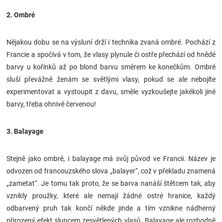
2. Ombré
Nějakou dobu se na výsluní drží i technika zvaná ombré. Pochází z
Francie a spočívá v tom, že vlasy plynule či ostře přechází od hnědé
barvy u kořínků až po blond barvu směrem ke konečkům. Ombré
sluší převážně ženám se světlými vlasy, pokud se ale nebojíte
experimentovat a vystoupit z davu, směle vyzkoušejte jakékoli jiné
barvy, třeba ohnivě červenou!
3. Balayage
Stejně jako ombré, i balayage má svůj původ ve Francii. Název je
odvozen od francouzského slova „balayer“, což v překladu znamená
„zametat“. Je tomu tak proto, že se barva nanáší štětcem tak, aby
vznikly proužky, které ale nemají žádné ostré hranice, každý
odbarvený pruh tak končí někde jinde a tím vznikne nádherný
přirozený efekt sluncem zesvětlených vlasů. Balayage ale rozhodně