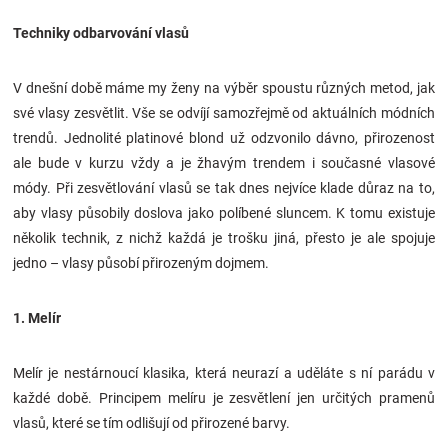
Techniky odbarvování vlasů
V dnešní době máme my ženy na výběr spoustu různých metod, jak
své vlasy zesvětlit. Vše se odvíjí samozřejmě od aktuálních módních
trendů. Jednolité platinové blond už odzvonilo dávno, přirozenost
ale bude v kurzu vždy a je žhavým trendem i současné vlasové
módy. Při zesvětlování vlasů se tak dnes nejvíce klade důraz na to,
aby vlasy působily doslova jako políbené sluncem. K tomu existuje
několik technik, z nichž každá je trošku jiná, přesto je ale spojuje
jedno – vlasy působí přirozeným dojmem.
1. Melír
Melír je nestárnoucí klasika, která neurazí a uděláte s ní parádu v
každé době. Principem melíru je zesvětlení jen určitých pramenů
vlasů, které se tím odlišují od přirozené barvy.