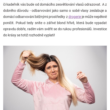
či kadeřník vás bude od domácího zesvětlování vlasů odrazovat. A z
dobrého důvodu - odbarvování jako samo o sobě vlasy zeslabuje a
Hračky
domácí odbarvování běžnými prostředky z
drogerie
je může nepěkně
poničit. Pokud tedy sníte o zářivé blond hřívě, která bude vypadat
a
opravdu dobře, radím vám svěřit se do rukou profesionálů. Investice
do krásy se totiž rozhodně vyplatí!
zábava
pro
děti
Těhotenské
oblečení
Novinky