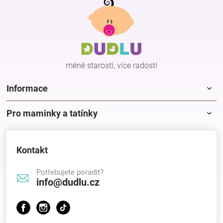
á
p
a
t
í
méně starostí, více radostí
Informace
Pro maminky a tatínky
Kontakt
Potřebujete poradit?
info@dudlu.cz