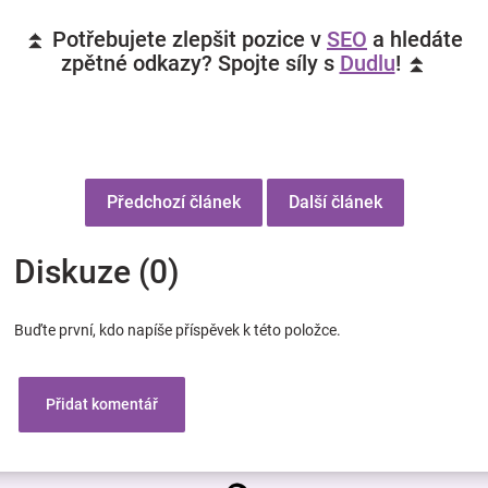
⏫ Potřebujete zlepšit pozice v
SEO
a hledáte
zpětné odkazy? Spojte síly s
Dudlu
! ⏫
Předchozí článek
Další článek
Diskuze (0)
Buďte první, kdo napíše příspěvek k této položce.
Přidat komentář
Z