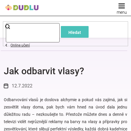
Přejít
na
obsah
Dětské
Hledat
a
Online učení
kojenecké
Jak odbarvit vlasy?
oblečení
Pokojíček
12.7.2022
a
Odbarvování vlasů je doslova alchymie a pokud vás zajímá, jak si
zesvětlit vlasy doma, pak bych vám hned na úvod dala jednu
důležitou radu – nezkoušejte to. Přestože můžete dnes a denně v
kojenecká
televizi vidět nejrůznější reklamy na barvy na vlasy a přípravky pro
zesvětlování, které slibují perfektní výsledky, každá dobrá kadeřnice
výbava