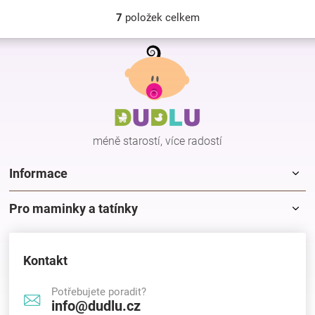
7
položek celkem
O
v
Z
l
á
á
p
d
a
a
c
t
í
í
p
méně starostí, více radostí
r
v
k
Informace
y
v
Pro maminky a tatínky
ý
p
i
s
Kontakt
u
Potřebujete poradit?
info@dudlu.cz