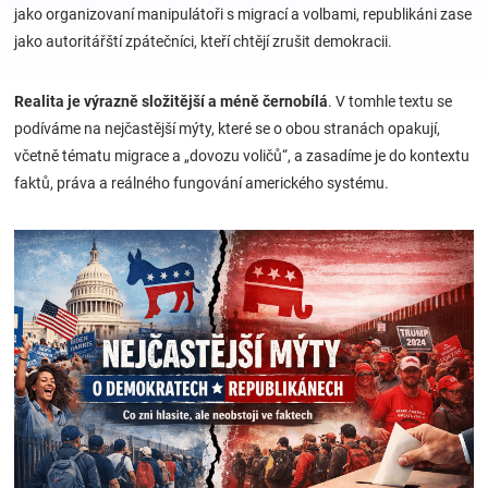
jako organizovaní manipulátoři s migrací a volbami, republikáni zase
jako autoritářští zpátečníci, kteří chtějí zrušit demokracii.
Hračky
Realita je výrazně složitější a méně černobílá
. V tomhle textu se
a
podíváme na nejčastější mýty, které se o obou stranách opakují,
včetně tématu migrace a „dovozu voličů“, a zasadíme je do kontextu
zábava
faktů, práva a reálného fungování amerického systému.
pro
děti
Těhotenské
oblečení
Novinky