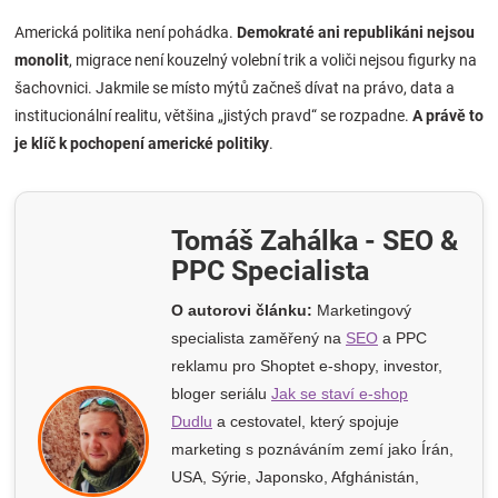
Americká politika není pohádka.
Demokraté ani republikáni nejsou
monolit
, migrace není kouzelný volební trik a voliči nejsou figurky na
šachovnici. Jakmile se místo mýtů začneš dívat na právo, data a
institucionální realitu, většina „jistých pravd“ se rozpadne.
A právě to
je klíč k pochopení americké politiky
.
Tomáš Zahálka - SEO &
PPC Specialista
O autorovi článku:
Marketingový
specialista zaměřený na
SEO
a PPC
reklamu pro Shoptet e-shopy
, investor,
bloger seriálu
Jak se staví e-shop
Dudlu
a cestovatel, který spojuje
marketing s poznáváním zemí jako Írán,
USA, Sýrie, Japonsko, Afghánistán,