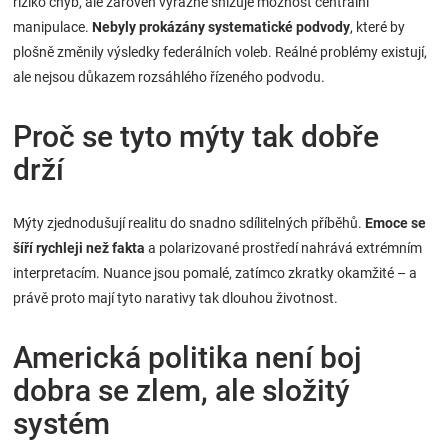
riziko chyb, ale zároveň výrazně snižuje možnost centrální
manipulace.
Nebyly prokázány systematické podvody
, které by
plošně změnily výsledky federálních voleb. Reálné problémy existují,
ale nejsou důkazem rozsáhlého řízeného podvodu.
Proč se tyto mýty tak dobře
drží
Mýty zjednodušují realitu do snadno sdílitelných příběhů.
Emoce se
šíří rychleji než fakta
a polarizované prostředí nahrává extrémním
interpretacím. Nuance jsou pomalé, zatímco zkratky okamžité – a
právě proto mají tyto narativy tak dlouhou životnost.
Americká politika není boj
dobra se zlem, ale složitý
systém