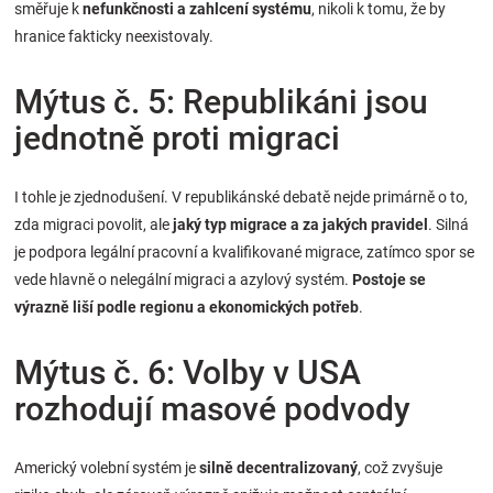
směřuje k
nefunkčnosti a zahlcení systému
, nikoli k tomu, že by
hranice fakticky neexistovaly.
Mýtus č. 5: Republikáni jsou
jednotně proti migraci
I tohle je zjednodušení. V republikánské debatě nejde primárně o to,
zda migraci povolit, ale
jaký typ migrace a za jakých pravidel
. Silná
je podpora legální pracovní a kvalifikované migrace, zatímco spor se
vede hlavně o nelegální migraci a azylový systém.
Postoje se
výrazně liší podle regionu a ekonomických potřeb
.
Mýtus č. 6: Volby v USA
rozhodují masové podvody
Americký volební systém je
silně decentralizovaný
, což zvyšuje