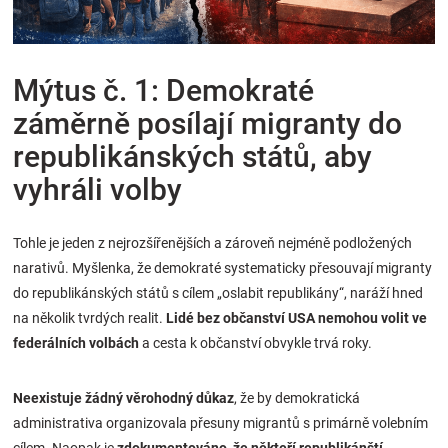
Značky
Blog
Mýtus č. 1: Demokraté
záměrně posílají migranty do
Hračkářství
republikánských států, aby
Přihlášení
vyhráli volby
Tohle je jeden z nejrozšířenějších a zároveň nejméně podložených
narativů. Myšlenka, že demokraté systematicky přesouvají migranty
do republikánských států s cílem „oslabit republikány“, naráží hned
na několik tvrdých realit.
Lidé bez občanství USA nemohou volit ve
federálních volbách
a cesta k občanství obvykle trvá roky.
Neexistuje žádný věrohodný důkaz
, že by demokratická
administrativa organizovala přesuny migrantů s primárně volebním