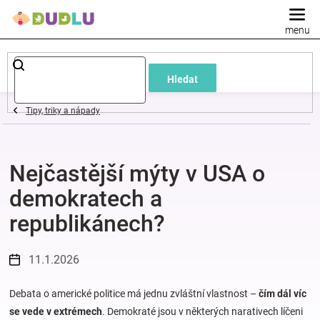
Přejít
na
obsah
Dětské
Hledat
a
Tipy, triky a nápady
kojenecké
Nejčastější mýty v USA o
oblečení
demokratech a
Pokojíček
republikánech?
a
11.1.2026
kojenecká
Debata o americké politice má jednu zvláštní vlastnost –
čím dál víc
se vede v extrémech
. Demokraté jsou v některých narativech líčeni
výbava