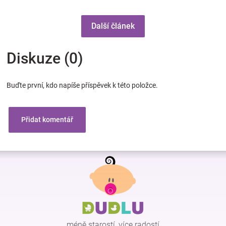
Další článek
Diskuze (0)
Buďte první, kdo napíše příspěvek k této položce.
Přidat komentář
Z
á
p
a
t
í
méně starostí, více radostí