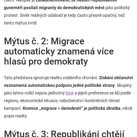
cílem. Naopak je
zdokumentováno, že někteří republikánští
guvernéři posílali migranty do demokratických měst
jako politický
protest. Směr reálných událostí je tedy často přesně opačný, než
tento mýtus tvrdí.
Mýtus č. 2: Migrace
automaticky znamená více
hlasů pro demokraty
Tato představa ignoruje realitu volebního chování.
Získání občanství
neznamená automatickou podporu jedné politické strany
. Skupiny
jako latino voliči nejsou jednotný
blok
a jejich preference se liší podle
regionu, ekonomické situace, náboženství i konkrétních témat
kampaní.
Rovnice „migrace = demokrati“ je politická zkratka
, nikoli
popis reality.
Mýtus č. 3: Republikáni chtějí