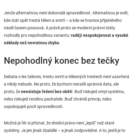
Jenže alternativou není dokonalá spravedlnost. Alternativou je svět,
kde stát opět trestá tělem a smrtí – a kde se hranice přijatelného
násilí časem posouvá. A právě proto se moderní právní státy
rozhodly pro nepohodlnou variantu:
raději nespokojenost a vysoké
náklady než nevratnou chybu
.
Nepohodlný konec bez tečky
Debata o lex talionis, trestu smrti a tělesných trestech není uzavřená
a nikdy nebude. Ne proto, že bychom nenašli správná data, ale
proto, že
neexistuje řešení bez obětí
. Buď riskuješ omyl systému,
nebo riskuješ recidivu pachatele. Buď chráníš princip, nebo
uspokojuješ pocit spravedlnosti.
Možná je fér si přiznat, že dnešní právo není „lepší“ než staré
systémy. Je jen jinak zbabělé – a jinak zodpovědné. A to, jestli je to