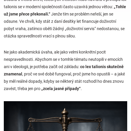
talionis se v moderní společnosti často uzavírá jednou větou:
„Tohle
už jsme přece překonali.“
Jenže tím se problém neřeší, jen se
Hračky
odsune. Ve chvíli, kdy stát z daní desítky let financuje doživotní
pobyt vraha, zatímco oběti žádný „doživotní servis“ nedostanou, se
a
otázka spravedlnosti vrací s plnou silou.
zábava
Ne jako akademická úvaha, ale jako velmi konkrétní pocit
nespravedlnosti. Abychom se v tomhle tématu neutopili v emocích
pro
ani v ideologii, je potřeba začít od základu:
co lex talionis skutečně
znamenal
, proč ve své době fungoval, proč jsme ho opustili – a jaké
děti
by měl reálné dopady, kdyby se některý stát rozhodl ho dnes znovu
zavést, třeba jen pro
„zcela jasné případy“
.
Těhotenské
oblečení
Novinky