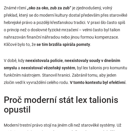
Známé rčení
„oko za oko, zub za zub“
je zjednodušený, volný
překlad, který se do moderní kultury dostal především přes starověké
hebrejské právo a později křesťanskou tradici. V praxi šlo často spíš
o princip než o doslovné fyzické mrzačení – velmi často byl talion
nahrazován finanční náhradou nebo jinou formou kompenzace.
Klíčové bylo to, že
se tím brzdila spirála pomsty
.
V době, kdy
neexistovala policie
,
neexistovaly soudy v dnešním
smyslu
a
neexistoval vězeňský systém
, byl lex talionis pro komunitu
funkčním nástrojem. Stanovil hranici. Zabránil tomu, aby jeden
zločin vedl k vyvraždění celého rodu.
V tomto kontextu byl efektivní
.
Proč moderní stát lex talionis
opustil
Moderní trestní právo stojí na jiném cíli než starověké systémy. Už