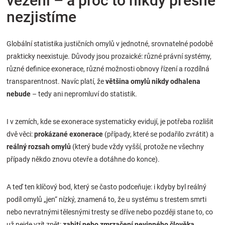
vězení – a proč to nikdy přesně
nezjistíme
Globální statistika justičních omylů v jednotné, srovnatelné podobě
prakticky neexistuje. Důvody jsou prozaické: různé právní systémy,
různé definice exonerace, různé možnosti obnovy řízení a rozdílná
transparentnost. Navíc platí, že
většina omylů nikdy odhalena
nebude
– tedy ani nepromluví do statistik.
I v zemích, kde se exonerace systematicky evidují, je potřeba rozlišit
dvě věci:
prokázané exonerace
(případy, které se podařilo zvrátit) a
reálný rozsah omylů
(který bude vždy vyšší, protože ne všechny
případy někdo znovu otevře a dotáhne do konce).
A teď ten klíčový bod, který se často podceňuje: i kdyby byl reálný
podíl omylů „jen“ nízký, znamená to, že u systému s trestem smrti
nebo nevratnými tělesnými tresty se dříve nebo později stane to, co
už nejde vzít zpět:
zabití nebo zmrzačení nevinného člověka
.