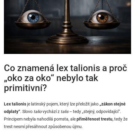
Značky
Blog
Hračkářství
Přihlášení
Co znamená lex talionis a proč
„oko za oko“ nebylo tak
primitivní?
Lex talionis
je latinský pojem, který lze přeložit jako
„zákon stejné
odplaty“
. Slovo
talio
vychází z
talis
– tedy „stejný, odpovídající“.
Principem nebyla nahodilá pomsta, ale
přiměřenost trestu,
tedy že
trest nesmí přesáhnout způsobenou újmu.