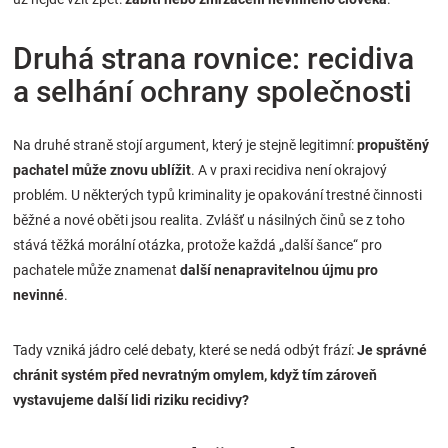
Druhá strana rovnice: recidiva
a selhání ochrany společnosti
Na druhé straně stojí argument, který je stejně legitimní:
propuštěný
pachatel může znovu ublížit
. A v praxi recidiva není okrajový
problém. U některých typů kriminality je opakování trestné činnosti
běžné a nové oběti jsou realita. Zvlášť u násilných činů se z toho
stává těžká morální otázka, protože každá „další šance“ pro
pachatele může znamenat
další nenapravitelnou újmu pro
nevinné
.
Tady vzniká jádro celé debaty, které se nedá odbýt frází:
Je správné
chránit systém před nevratným omylem, když tím zároveň
vystavujeme další lidi riziku recidivy?