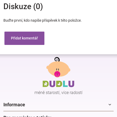
Diskuze (0)
Buďte první, kdo napíše příspěvek k této položce.
Přidat komentář
Z
á
p
a
t
í
méně starostí, více radostí
Informace