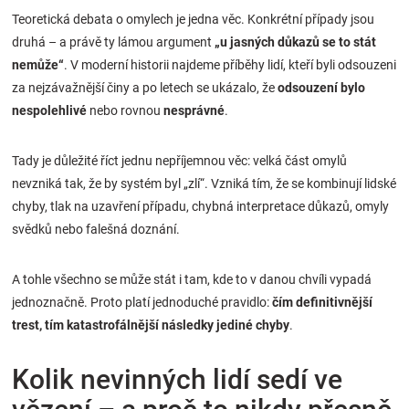
Teoretická debata o omylech je jedna věc. Konkrétní případy jsou
druhá – a právě ty lámou argument
„u jasných důkazů se to stát
nemůže“
. V moderní historii najdeme příběhy lidí, kteří byli odsouzeni
za nejzávažnější činy a po letech se ukázalo, že
odsouzení bylo
nespolehlivé
nebo rovnou
nesprávné
.
Tady je důležité říct jednu nepříjemnou věc: velká část omylů
nevzniká tak, že by systém byl „zlí“. Vzniká tím, že se kombinují lidské
chyby, tlak na uzavření případu, chybná interpretace důkazů, omyly
svědků nebo falešná doznání.
A tohle všechno se může stát i tam, kde to v danou chvíli vypadá
jednoznačně. Proto platí jednoduché pravidlo:
čím definitivnější
trest, tím katastrofálnější následky jediné chyby
.
Kolik nevinných lidí sedí ve