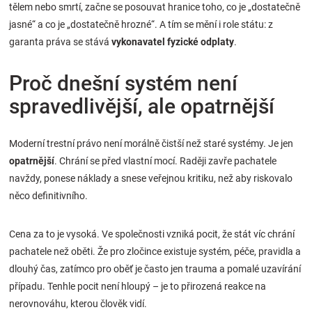
tělem nebo smrtí, začne se posouvat hranice toho, co je „dostatečně
jasné“ a co je „dostatečně hrozné“. A tím se mění i role státu: z
garanta práva se stává
vykonavatel fyzické odplaty
.
Proč dnešní systém není
spravedlivější, ale opatrnější
Moderní trestní právo není morálně čistší než staré systémy. Je jen
opatrnější
. Chrání se před vlastní mocí. Raději zavře pachatele
navždy, ponese náklady a snese veřejnou kritiku, než aby riskovalo
něco definitivního.
Cena za to je vysoká. Ve společnosti vzniká pocit, že stát víc chrání
pachatele než oběti. Že pro zločince existuje systém, péče, pravidla a
dlouhý čas, zatímco pro oběť je často jen trauma a pomalé uzavírání
případu. Tenhle pocit není hloupý – je to přirozená reakce na
nerovnováhu, kterou člověk vidí.