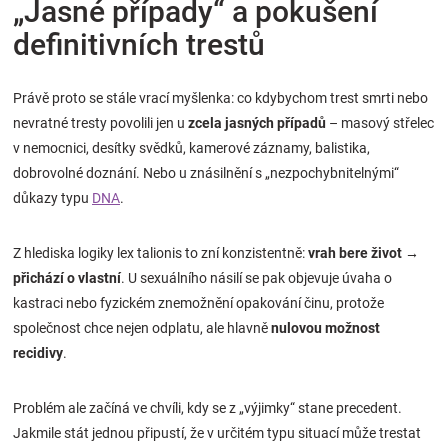
„Jasné případy“ a pokušení
definitivních trestů
Právě proto se stále vrací myšlenka: co kdybychom trest smrti nebo
nevratné tresty povolili jen u
zcela jasných případů
– masový střelec
v nemocnici, desítky svědků, kamerové záznamy, balistika,
dobrovolné doznání. Nebo u znásilnění s „nezpochybnitelnými“
důkazy typu
DNA
.
Z hlediska logiky lex talionis to zní konzistentně:
vrah bere život →
přichází o vlastní
. U sexuálního násilí se pak objevuje úvaha o
kastraci nebo fyzickém znemožnění opakování činu, protože
společnost chce nejen odplatu, ale hlavně
nulovou možnost
recidivy
.
Problém ale začíná ve chvíli, kdy se z „výjimky“ stane precedent.
Jakmile stát jednou připustí, že v určitém typu situací může trestat