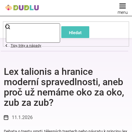
Přejít
na
obsah
Dětské
Hledat
a
Tipy, triky a nápady
kojenecké
Lex talionis a hranice
oblečení
moderní spravedlnosti, aneb
Pokojíček
proč už nemáme oko za oko,
zub za zub?
a
kojenecká
11.1.2026
výbava
Debata o trestu smrti, tělesných trestech nebo návratu k principu lex