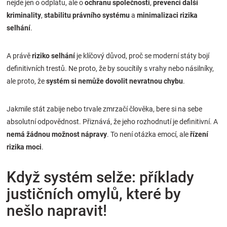
nejde jen o odplatu, ale o
ochranu společnosti
,
prevenci další
kriminality
,
stabilitu právního systému
a
minimalizaci rizika
selhání
.
A právě
riziko selhání
je klíčový důvod, proč se moderní státy bojí
definitivních trestů. Ne proto, že by soucítily s vrahy nebo násilníky,
ale proto, že
systém si nemůže dovolit nevratnou chybu
.
Jakmile stát zabije nebo trvale zmrzačí člověka, bere si na sebe
absolutní odpovědnost. Přiznává, že jeho rozhodnutí je definitivní. A
nemá žádnou možnost nápravy
. To není otázka emocí, ale
řízení
rizika moci
.
Když systém selže: příklady
justičních omylů, které by
nešlo napravit!