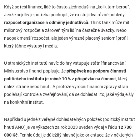
Když se řeší finance, lidé to často zjednoduší na „kolik tam berou“.
Jenže nejdřív je potřeba pochopit, že existují dva různé pohledy:
rozpočet organizace
a
odměny jednotlivců
. Think tank může mít
milionový rozpočet a zároveň tým lidí na částečné úvazky. Nebo
naopak menší rozpočet, ale jeden výrazně placený seniorní profil,
který táhne výstupy i média.
U stranických institutů navíc do hry vstupuje státní financování.
Ministerstvo financí popisuje, že
příspěvek na podporu činnosti
politického institutu je ročně 10 % z příspěvku na činnost
, který
náleží straně nebo hnutí. A protože výroční finanční zprávy stran
podléhají kontrole a zveřejňování, dá se dohledat i to, jaké výdaje šly
na konkrétní institut.
Například u jedné z veřejně dohledatelných položek (politický institut
hnutí ANO) je ve výkazech za rok 2023 uveden výdaj v řádu
12 730
000 Kč
. Tenhle údaj je důležitý hlavně jako orientace, že v některých