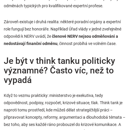
odměnách typických pro kvalifikované expertní profese.
Zároveň existuje i druhá realita: některé poradní orgány a expertní
role fungují bez honoráře. Například Úřad vlády v jedné zveřejněné
odpovědi k NERV uvádí, že
členové NERV nejsou odměňováni a
nedostávají finanční odměnu
, činnost probíhá ve volném čase.
Je být v think tanku politicky
významné? Často víc, než to
vypadá
Když to vezmu prakticky: ministerstvo je exekutiva, tedy
odpovědnost, podpisy, rozpočet, krizové situace, tlak. Think tank je
naproti tomu prostředí, kde můžeš dělat strategičtější práci –
připravovat koncepty, reformy, argumentaci a dlouhodobá témata –
bez toho, aby ses každé ráno probouzel do krizové komunikace. A