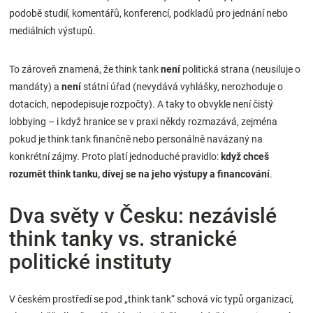
podobě studií, komentářů, konferencí, podkladů pro jednání nebo
mediálních výstupů.
To zároveň znamená, že think tank
není
politická strana (neusiluje o
mandáty) a
není
státní úřad (nevydává vyhlášky, nerozhoduje o
dotacích, nepodepisuje rozpočty). A taky to obvykle není čistý
lobbying – i když hranice se v praxi někdy rozmazává, zejména
pokud je think tank finančně nebo personálně navázaný na
konkrétní zájmy. Proto platí jednoduché pravidlo:
když chceš
rozumět think tanku, dívej se na jeho výstupy a financování
.
Dva světy v Česku: nezávislé
think tanky vs. stranické
politické instituty
V českém prostředí se pod „think tank“ schová víc typů organizací,