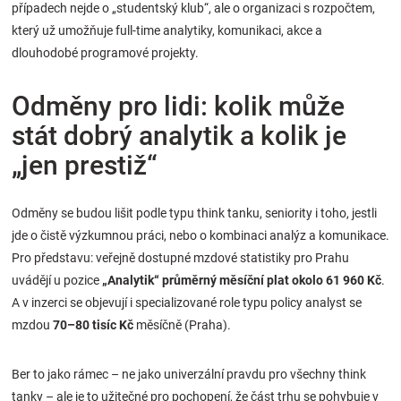
případech nejde o „studentský klub“, ale o organizaci s rozpočtem,
který už umožňuje full-time analytiky, komunikaci, akce a
dlouhodobé programové projekty.
Odměny pro lidi: kolik může
stát dobrý analytik a kolik je
„jen prestiž“
Odměny se budou lišit podle typu think tanku, seniority i toho, jestli
jde o čistě výzkumnou práci, nebo o kombinaci analýz a komunikace.
Pro představu: veřejně dostupné mzdové statistiky pro Prahu
uvádějí u pozice
„Analytik“ průměrný měsíční plat okolo 61 960 Kč
.
A v inzerci se objevují i specializované role typu policy analyst se
mzdou
70–80 tisíc Kč
měsíčně (Praha).
Ber to jako rámec – ne jako univerzální pravdu pro všechny think
tanky – ale je to užitečné pro pochopení, že část trhu se pohybuje v