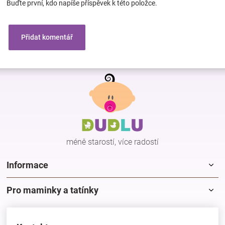
Buďte první, kdo napíše příspěvek k této položce.
Přidat komentář
Z
á
p
a
t
í
méně starostí, více radostí
Informace
Pro maminky a tatínky