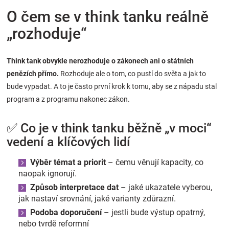
O čem se v think tanku reálně
„rozhoduje“
Think tank obvykle nerozhoduje o zákonech ani o státních
penězích přímo.
Rozhoduje ale o tom, co pustí do světa a jak to
bude vypadat. A to je často první krok k tomu, aby se z nápadu stal
program a z programu nakonec zákon.
✅ Co je v think tanku běžně „v moci“
vedení a klíčových lidí
Výběr témat a priorit
– čemu věnují kapacity, co
naopak ignorují.
Způsob interpretace dat
– jaké ukazatele vyberou,
jak nastaví srovnání, jaké varianty zdůrazní.
Podoba doporučení
– jestli bude výstup opatrný,
nebo tvrdě reformní