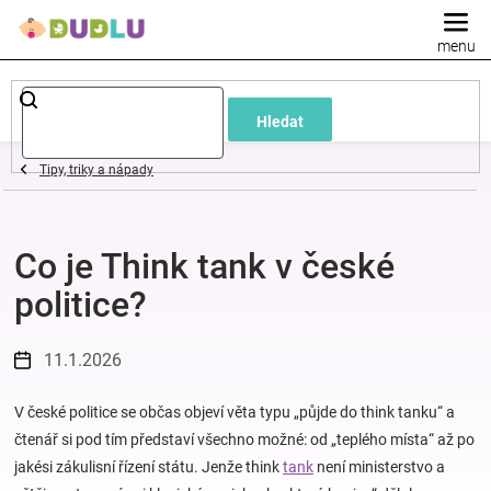
Přejít
na
obsah
Dětské
Hledat
a
Tipy, triky a nápady
kojenecké
Co je Think tank v české
oblečení
politice?
Pokojíček
11.1.2026
a
V české politice se občas objeví věta typu „půjde do think tanku“ a
kojenecká
čtenář si pod tím představí všechno možné: od „teplého místa“ až po
jakési zákulisní řízení státu. Jenže think
tank
není ministerstvo a
výbava