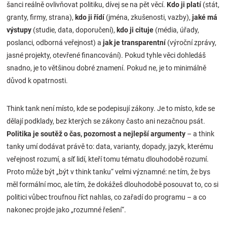
šanci reálně ovlivňovat politiku, dívej se na pět věcí.
Kdo ji platí
(stát,
granty, firmy, strana),
kdo ji řídí
(jména, zkušenosti, vazby),
jaké má
výstupy
(studie, data, doporučení),
kdo ji cituje
(média, úřady,
poslanci, odborná veřejnost) a
jak je transparentní
(výroční zprávy,
jasné projekty, otevřené financování). Pokud tyhle věci dohledáš
snadno, je to většinou dobré znamení. Pokud ne, je to minimálně
důvod k opatrnosti.
Think tank není místo, kde se podepisují zákony. Je to místo, kde se
dělají podklady, bez kterých se zákony často ani nezačnou psát.
Politika je soutěž o čas, pozornost a nejlepší argumenty
– a think
tanky umí dodávat právě to: data, varianty, dopady, jazyk, kterému
veřejnost rozumí, a síť lidí, kteří tomu tématu dlouhodobě rozumí.
Proto může být „být v think tanku“ velmi významné: ne tím, že bys
měl formální moc, ale tím, že dokážeš dlouhodobě posouvat to, co si
politici vůbec troufnou říct nahlas, co zařadí do programu – a co
nakonec projde jako „rozumné řešení“.