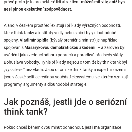
právě proto je to pro některé lidi atraktivní:
můžeš mít vliv, aniž bys
nesl plnou exekutivní zodpovědnost
.
A ano, v českém prostředí existují i příklady výrazných osobností,
které think tanky a instituty vedly nebo s nimi byly dlouhodobě
spojeny.
Vladimír Špidla
(bývalý premiér a ministr) je například
spojován s
Masarykovou demokratickou akademií
– a zároveň byl
uváděn i jako vedoucí odboru poradců a poradkyň předsedy vlády
Bohuslava Sobotky. Tyhle příklady nejsou o tom, že by think tank byl
„vyšší level“ než vláda. Jsou o tom, že think tanky a expertní zázemí
jsou v české politice reálnou součástí ekosystému, ve kterém vznikají
programy, argumenty a dlouhodobé strategie.
Jak poznáš, jestli jde o seriózní
think tank?
Pokud chceš během dvou minut odhadnout, jestli má organizace