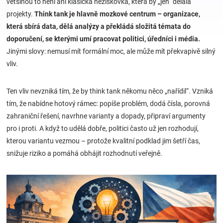
většinou to není ani klasická neziskovka, která by „jen“ dělala
projekty.
Think tank je hlavně mozkové centrum – organizace,
Hračky
která sbírá data, dělá analýzy a překládá složitá témata do
doporučení, se kterými umí pracovat politici, úředníci i média.
a
Jinými slovy: nemusí mít formální moc, ale může mít překvapivě silný
vliv.
zábava
Ten vliv nevzniká tím, že by think tank někomu něco „nařídil“. Vzniká
pro
tím, že nabídne hotový rámec: popíše problém, dodá čísla, porovná
zahraniční řešení, navrhne varianty a dopady, připraví argumenty
děti
pro i proti. A když to udělá dobře, politici často už jen rozhodují,
kterou variantu vezmou – protože kvalitní podklad jim šetří čas,
snižuje riziko a pomáhá obhájit rozhodnutí veřejně.
Těhotenské
oblečení
Novinky