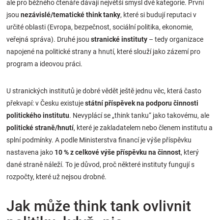
ale pro běžného čtenáře dávají největší smysl dvě kategorie. První
jsou
nezávislé/tematické think tanky
, které si budují reputaci v
určité oblasti (Evropa, bezpečnost, sociální politika, ekonomie,
veřejná správa). Druhé jsou
stranické instituty
– tedy organizace
napojené na politické strany a hnutí, které slouží jako zázemí pro
program a ideovou práci.
U stranických institutů je dobré vědět ještě jednu věc, která často
překvapí: v Česku existuje
státní příspěvek na podporu činnosti
politického institutu
. Nevyplácí se „think tanku“ jako takovému, ale
politické straně/hnutí
, které je zakladatelem nebo členem institutu a
splní podmínky. A podle Ministerstva financí je výše příspěvku
nastavena jako
10 % z celkové výše příspěvku na činnost
, který
dané straně náleží. To je důvod, proč některé instituty fungují s
rozpočty, které už nejsou drobné.
Jak může think tank ovlivnit