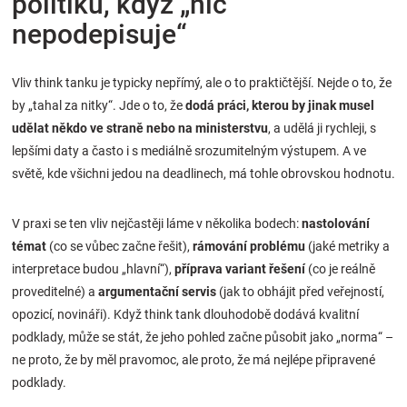
politiku, když „nic
nepodepisuje“
Vliv think tanku je typicky nepřímý, ale o to praktičtější. Nejde o to, že
by „tahal za nitky“. Jde o to, že
dodá práci, kterou by jinak musel
udělat někdo ve straně nebo na ministerstvu
, a udělá ji rychleji, s
lepšími daty a často i s mediálně srozumitelným výstupem. A ve
světě, kde všichni jedou na deadlinech, má tohle obrovskou hodnotu.
V praxi se ten vliv nejčastěji láme v několika bodech:
nastolování
témat
(co se vůbec začne řešit),
rámování problému
(jaké metriky a
interpretace budou „hlavní“),
příprava variant řešení
(co je reálně
proveditelné) a
argumentační servis
(jak to obhájit před veřejností,
opozicí, novináři). Když think tank dlouhodobě dodává kvalitní
podklady, může se stát, že jeho pohled začne působit jako „norma“ –
ne proto, že by měl pravomoc, ale proto, že má nejlépe připravené
podklady.