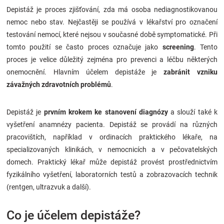
Depistáž je proces zjišťování, zda má osoba nediagnostikovanou
Značky
nemoc nebo stav. Nejčastěji se používá v lékařství pro označení
testování nemocí, které nejsou v současné době symptomatické. Při
Blog
tomto použití se často proces označuje jako
screening
. Tento
proces je velice důležitý zejména pro prevenci a léčbu některých
Hračkářství
onemocnění. Hlavním účelem depistáže je
zabránit vzniku
závažných zdravotních problémů
.
Přihlášení
Depistáž je
prvním krokem ke stanovení diagnózy
a slouží také k
vyšetření anamnézy pacienta. Depistáž se provádí na různých
pracovištích, například v ordinacích praktického lékaře, na
specializovaných klinikách, v nemocnicích a v pečovatelských
domech. Praktický lékař může depistáž provést prostřednictvím
fyzikálního vyšetření, laboratorních testů a zobrazovacích technik
(rentgen, ultrazvuk a další).
Co je účelem depistáže?