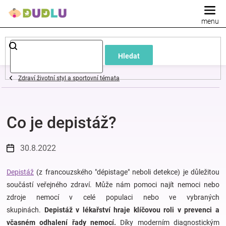
Přejít
na
obsah
Dětské
Hledat
a
Zdraví životní styl a sportovní témata
kojenecké
Co je depistáž?
oblečení
Pokojíček
30.8.2022
a
Depistáž
(z francouzského "dépistage" neboli detekce) je důležitou
součástí veřejného zdraví. Může nám pomoci najít nemoci nebo
zdroje nemocí v celé populaci nebo ve vybraných
kojenecká
skupinách.
Depistáž v lékařství hraje klíčovou roli v prevenci a
včasném odhalení řady nemocí.
Díky moderním diagnostickým
výbava