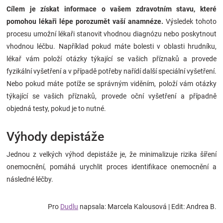
Cílem je získat informace o vašem zdravotním stavu, které
pomohou lékaři lépe porozumět vaší anamnéze.
Výsledek tohoto
procesu umožní lékaři stanovit vhodnou diagnózu nebo poskytnout
vhodnou léčbu. Například pokud máte bolesti v oblasti hrudníku,
lékař vám položí otázky týkající se vašich příznaků a provede
fyzikální vyšetření a v případě potřeby nařídí další speciální vyšetření.
Nebo pokud máte potíže se správným viděním, položí vám otázky
týkající se vašich příznaků, provede oční vyšetření a případně
objedná testy, pokud je to nutné.
Výhody depistáže
Jednou z velkých výhod depistáže je, že minimalizuje rizika šíření
onemocnění, pomáhá urychlit proces identifikace onemocnění a
následné léčby.
Pro
Dudlu
napsala: Marcela Kalousová | Edit: Andrea B.