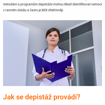
metodám a programům depistáže mohou lékaři identifikovat nemoci
v ranném stádiu a často je léčit efektivněji.
Hračky
a
zábava
pro
děti
Těhotenské
oblečení
Jak se depistáž provádí?
Novinky