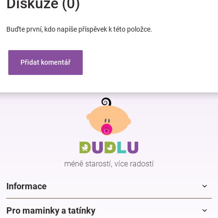
Diskuze (0)
Buďte první, kdo napíše příspěvek k této položce.
Přidat komentář
Z
á
p
a
t
í
méně starostí, více radostí
Informace
Pro maminky a tatínky