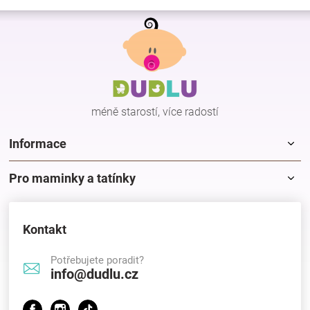
Z
á
p
a
t
í
méně starostí, více radostí
Informace
Pro maminky a tatínky
Kontakt
Potřebujete poradit?
info@dudlu.cz