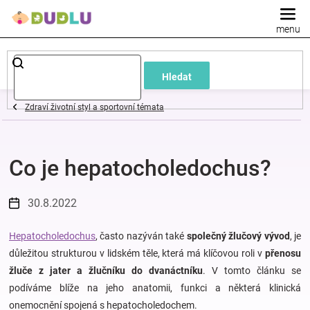
Přejít
na
obsah
Dětské
Hledat
a
Zdraví životní styl a sportovní témata
kojenecké
Co je hepatocholedochus?
oblečení
Pokojíček
30.8.2022
a
Hepatocholedochus
, často nazýván také
společný žlučový vývod
, je
důležitou strukturou v lidském těle, která má klíčovou roli v
přenosu
žluče z jater a žlučníku do dvanáctníku
. V tomto článku se
kojenecká
podíváme blíže na jeho anatomii, funkci a některá klinická
onemocnění spojená s hepatocholedochem.
výbava