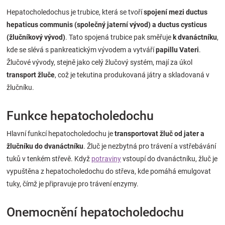
Značky
Hepatocholedochus je trubice, která se tvoří
spojení mezi ductus
hepaticus communis (společný jaterní vývod) a ductus cysticus
Blog
(žlučníkový vývod)
. Tato spojená trubice pak směřuje
k dvanáctníku
,
kde se slévá s pankreatickým vývodem a vytváří
papillu Vateri
.
Žlučové vývody, stejně jako celý žlučový systém, mají za úkol
Hračkářství
transport žluče
, což je tekutina produkovaná játry a skladovaná v
žlučníku.
Přihlášení
Funkce hepatocholedochu
Hlavní funkcí hepatocholedochu je
transportovat žluč od jater a
žlučníku do dvanáctníku
. Žluč je nezbytná pro trávení a vstřebávání
tuků v tenkém střevě. Když
potraviny
vstoupí do dvanáctníku, žluč je
vypuštěna z hepatocholedochu do střeva, kde pomáhá emulgovat
tuky, čímž je připravuje pro trávení enzymy.
Onemocnění hepatocholedochu