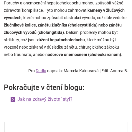
Poruchy a onemocnění hepatocholedochu mohou způsobit vážné
zdravotní komplikace. Tyto mohou zahrnovat
kameny v žlučových
vývodech
, které mohou způsobit obstrukci vývodu, což dále vede ke
žlučníkové kolice, zánětu žlučníku (cholecystitida) nebo zánětu
žlučových vývodů (cholangitida)
. Dalšími problémy mohou být
striktury, což jsou
zúžení hepatocholedochu
, které můžou být
vrozené nebo získané v důsledku zánětu, chirurgického zákroku
nebo traumatu, anebo
nádorové onemocnění (choleokarcinom)
.
Pro
Dudlu
napsala: Marcela Kalousová | Edit: Andrea B.
Pokračujte v čtení blogu:
Jak na zdravý životní styl?