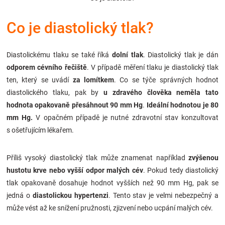
Značky
Co je diastolický tlak?
Blog
Diastolickému tlaku se také říká
dolní tlak
. Diastolický tlak je dán
Hračkářství
odporem cévního řečiště
. V případě měření tlaku je diastolický tlak
ten, který se uvádí
za lomítkem
. Co se týče správných hodnot
Přihlášení
diastolického tlaku, pak by
u zdravého člověka neměla tato
hodnota opakovaně přesáhnout 90 mm Hg
.
Ideální hodnotou je 80
mm Hg.
V opačném případě je nutné zdravotní stav konzultovat
s ošetřujícím lékařem.
Příliš vysoký diastolický tlak může znamenat například
zvýšenou
hustotu krve nebo vyšší odpor malých cév
. Pokud tedy diastolický
tlak opakovaně dosahuje hodnot vyšších než 90 mm Hg, pak se
jedná o
diastolickou hypertenzi
. Tento stav je velmi nebezpečný a
může vést až ke snížení pružnosti, zjizvení nebo ucpání malých cév.