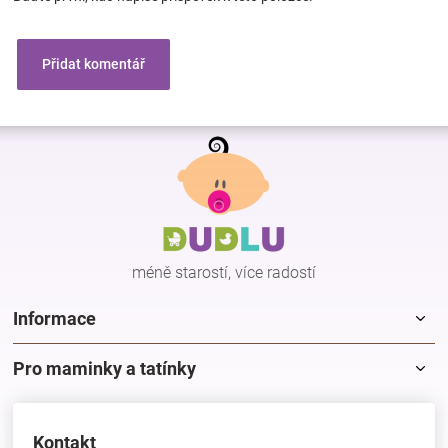
Přidat komentář
Z
á
p
a
t
í
méně starostí, více radostí
Informace
Pro maminky a tatínky
Kontakt