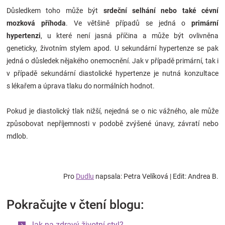
Důsledkem toho může být
srdeční selhání nebo také cévní
mozková příhoda
. Ve většině případů se jedná o
primární
hypertenzi
, u které není jasná příčina a může být ovlivněna
geneticky, životním stylem apod. U sekundární hypertenze se pak
jedná o důsledek nějakého onemocnění. Jak v případě primární, tak i
v případě sekundární diastolické hypertenze je nutná konzultace
s lékařem a úprava tlaku do normálních hodnot.
Pokud je diastolický tlak nižší, nejedná se o nic vážného, ale může
způsobovat nepříjemnosti v podobě zvýšené únavy, závratí nebo
mdlob.
Pro
Dudlu
napsala: Petra Velíková | Edit: Andrea B.
Pokračujte v čtení blogu:
Jak na zdravý životní styl?