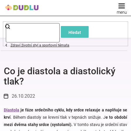
Přejít
na
obsah
Dětské
Hledat
a
Zdraví životní styl a sportovní témata
kojenecké
Co je diastola a diastolický
oblečení
tlak?
Pokojíček
26.10.2022
a
Diastola
je fáze srdečního cyklu, kdy srdce relaxuje a naplňuje se
kojenecká
krví
. Během diastoly se krevní tlak v tepnách snižuje. J
e to období
mezi dvěma stahy srdce (systolami).
V tomto stavu je srdeční stav
výbava