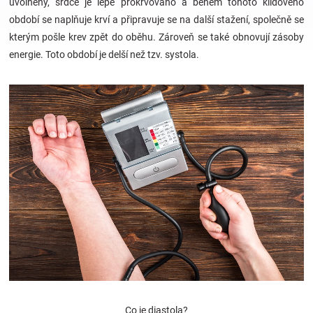
uvolněný, srdce je lépe prokrvováno a během tohoto klidového
období se naplňuje krví a připravuje se na další stažení, společně se
Hračky
kterým pošle krev zpět do oběhu. Zároveň se také obnovují zásoby
energie. Toto období je delší než tzv. systola.
a
zábava
pro
děti
Těhotenské
oblečení
Novinky
Co je diastola?