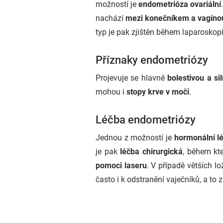
možností je
endometrióza ovariální
nachází
mezi konečníkem a vagíno
typ je pak zjištěn během laparoskop
Příznaky endometriózy
Projevuje se hlavně
bolestivou a si
mohou i
stopy krve v moči
.
Léčba endometriózy
Jednou z možností je
hormonální l
je pak
léčba chirurgická
, během kt
pomoci laseru
. V případě větších lo
často i k odstranění vaječníků, a to