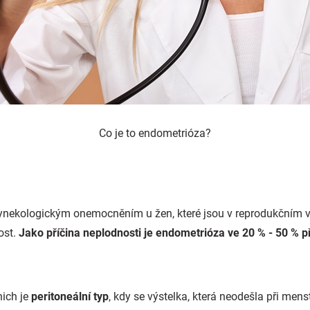
Co je to endometrióza?
gynekologickým onemocněním u žen, které jsou v reprodukčním 
ost.
Jako příčina neplodnosti je endometrióza ve 20 % - 50 % p
ich je
peritoneální typ
, kdy se výstelka, která neodešla při men