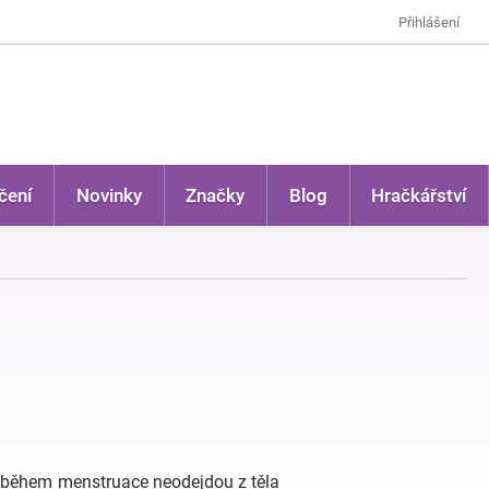
Přihlášení
čení
Novinky
Značky
Blog
Hračkářství
y během menstruace neodejdou z těla