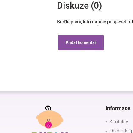
Diskuze (0)
Buďte první, kdo napíše příspěvek k 
Přidat komentář
Z
á
p
Informace
a
t
Kontakty
í
Obchodní 