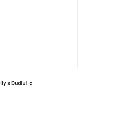
íly s Dudlu! ⏫