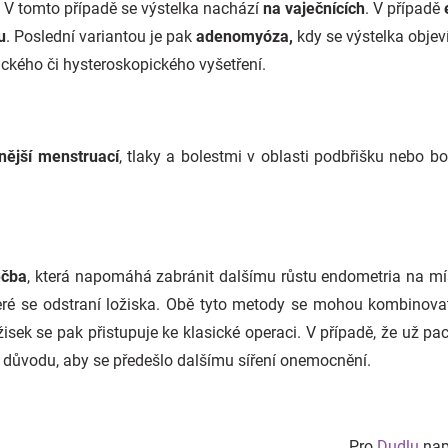
. V tomto případě se výstelka nachází
na vaječnících
. V případě
u
. Poslední variantou je pak
adenomyóza,
kdy se výstelka objev
ického či hysteroskopického vyšetření.
lnější menstruací
, tlaky a bolestmi v oblasti podbřišku nebo bo
éčba
, která napomáhá zabránit dalšímu růstu endometria na mí
eré se odstraní ložiska. Obě tyto metody se mohou kombinovat
žisek se pak přistupuje ke klasické operaci. V případě, že už pa
 z důvodu, aby se předešlo dalšímu síření onemocnění.
Pro
Dudlu
naps