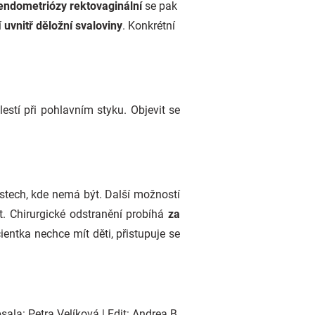
endometriózy rektovaginální
se pak
í
uvnitř děložní svaloviny
. Konkrétní
lestí při pohlavním styku. Objevit se
stech, kde nemá být. Další možností
. Chirurgické odstranění probíhá
za
cientka nechce mít děti, přistupuje se
ala: Petra Velíková | Edit: Andrea B.