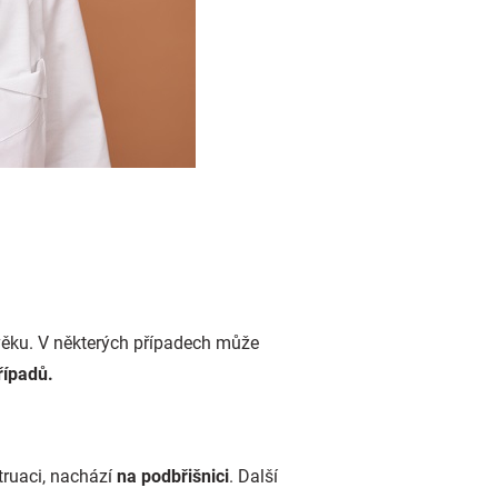
věku. V některých případech může
řípadů.
struaci, nachází
na podbřišnici
. Další