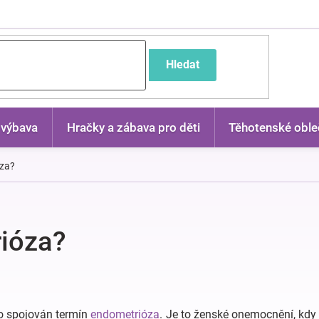
častější dotazy
Hledat
 výbava
Hračky a zábava pro děti
Těhotenské oble
óza?
rióza?
to spojován termín
endometrióza
. Je to ženské onemocnění, kd