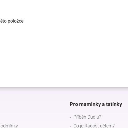
této položce.
Pro maminky a tatínky
Příběh Dudlu?
podmínky
Co je Radost dětem?