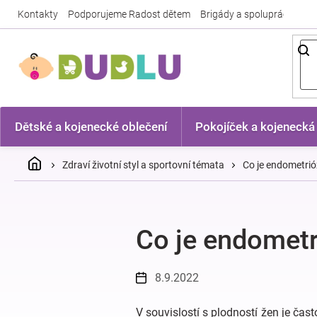
Přejít
Kontakty
Podporujeme Radost dětem
Brigády a spolupráce
Nej
na
obsah
Dětské a kojenecké oblečení
Pokojíček a kojenecká
Domů
Zdraví životní styl a sportovní témata
Co je endometri
Co je endomet
8.9.2022
V souvislostí s plodností žen je čas