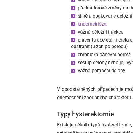
přednádorové změny na d
silné a opakované děložní
endometrióza
vážná děložní infekce
placenta accreta, increta a
odstranit (u žen po porodu)
chronická pánevní bolest
sestup dělohy nebo její vý
vážná poranění dělohy
V opodstatněných případech je mož
onemocnění zhoubného charakteru.
Typy hysterektomie
Existuje několik typů hysterektomie