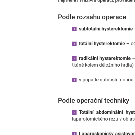
nejméně invazivní operaci, provádě
Podle rozsahu operace
subtotální hysterektomie
totální hysterektomie
– od
radikální hysterektomie
–
tkáně kolem děložního hrdla)
v případě nutnosti mohou 
Podle operační techniky
Totální abdominální hys
laparotomického řezu v oblas
Laparoskopicky asistovan