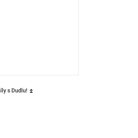
íly s Dudlu! ⏫