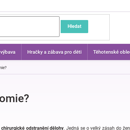
častější dotazy
Hledat
 výbava
Hračky a zábava pro děti
Těhotenské oble
mie?
tomie?
o
chirurgické odstranění dělohy
. Jedná se o velký zásah do žen