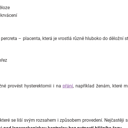
ěloze
 krvácení
 percreta – placenta, která je vrostlá různě hluboko do děložní s
hřez
né provést hysterektomii i na
přání
, například ženám, které ma
, které se liší svým rozsahem i způsobem provedení. Nejčastěji