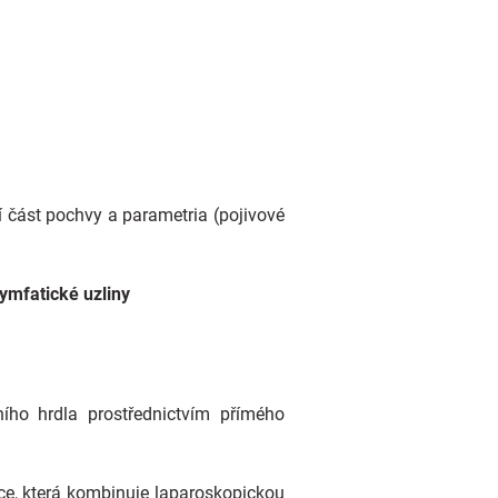
í část pochvy a parametria (pojivové
lymfatické uzliny
ího hrdla prostřednictvím přímého
ce, která kombinuje laparoskopickou