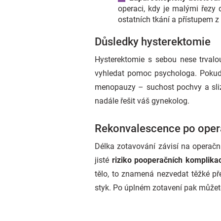
operaci, kdy je malými řezy 
ostatních tkání a přístupem z
Důsledky hysterektomie
Hysterektomie s sebou nese trvalo
vyhledat pomoc psychologa. Pokud j
menopauzy – suchost pochvy a sliz
nadále řešit váš gynekolog.
Rekonvalescence po oper
Délka zotavování závisí na operačn
jisté
riziko pooperačních komplikac
tělo, to znamená nezvedat těžké př
styk. Po úplném zotavení pak můžete