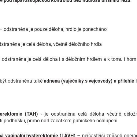
né
pod laparoskopickou kontrolou bez nutnosti břišního řezu
.
– odstraněna je pouze děloha, hrdlo je ponecháno
straněna je celá děloha, včetně děložního hrdla
 odstraněna je celá děloha i s děložním hrdlem a k tomu i horn
být odstraněna také
adnexa (vaječníky s vejcovody) a přilehlé 
terektomie (TAH)
- je odstraněna celá děloha včetně děložn
ti podbřišku, přímo nad začátkem pubického ochlupení
á vaginální hysterektomie (LAVH)
– nejčastější způsob opera