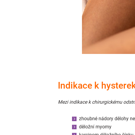
Indikace k hystere
Mezi indikace k chirurgickému odstra
zhoubné nádory dělohy ne
děložní myomy
karcinom děložního čípku