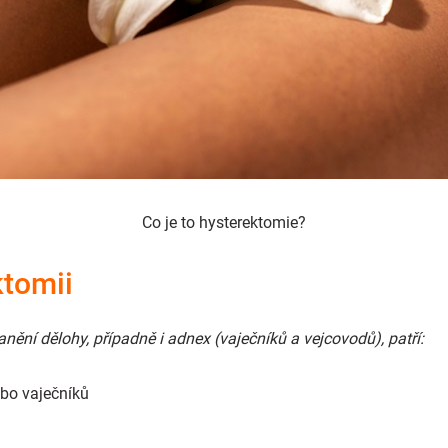
Co je to hysterektomie?
ktomii
nění dělohy, případně i adnex (vaječníků a vejcovodů), patří:
bo vaječníků