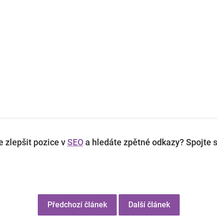
 zlepšit pozice v
SEO
a hledáte zpětné odkazy? Spojte s
Předchozí článek
Další článek