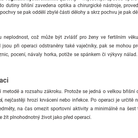
do dutiny břišní zavedena optika a chirurgické nástroje, prove
 pochvy se pak oddělí zbylé části dělohy a skrz pochvu je pak d
u neplodnost, což může být zvlášť pro ženy ve fertilním věku
sou při operaci odstraněny také vaječníky, pak se mohou pro
nic, pocení, návaly horka, potíže se spánkem či výkyvy nálad
aci
í metodě a rozsahu zákroku. Protože se jedná o velkou břišní o
í
, nejčastěji hrozí krvácení nebo infekce. Po operaci je určitě 
edměty, na čas omezit sportovní aktivity a minimálně na šest
 žít plnohodnotný život jako před operací.