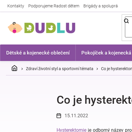
Přejít
Kontakty
Podporujeme Radost dětem
Brigády a spolupráce
Nej
na
obsah
Dětské a kojenecké oblečení
Pokojíček a kojenecká
Domů
Zdraví životní styl a sportovní témata
Co je hysterekto
Co je hysterek
15.11.2022
Hysterektomie
je odborný název pr