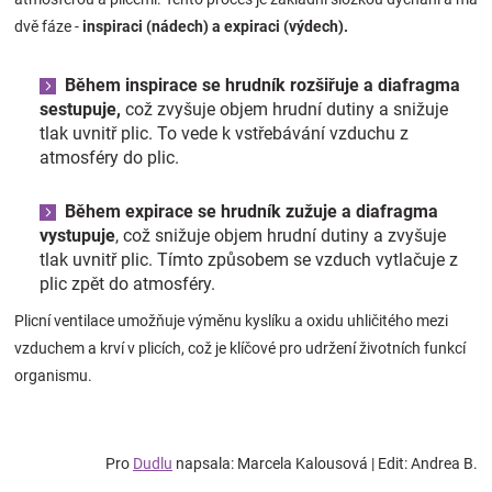
Značky
dvě fáze -
inspiraci (nádech) a expiraci (výdech).
Blog
Během inspirace se hrudník rozšiřuje a diafragma
sestupuje,
což zvyšuje objem hrudní dutiny a snižuje
tlak uvnitř plic. To vede k vstřebávání vzduchu z
Hračkářství
atmosféry do plic.
Přihlášení
Během expirace se hrudník zužuje a diafragma
vystupuje
, což snižuje objem hrudní dutiny a zvyšuje
tlak uvnitř plic. Tímto způsobem se vzduch vytlačuje z
plic zpět do atmosféry.
Plicní ventilace umožňuje výměnu kyslíku a oxidu uhličitého mezi
vzduchem a krví v plicích, což je klíčové pro udržení životních funkcí
organismu.
Pro
Dudlu
napsala: Marcela Kalousová | Edit: Andrea B.