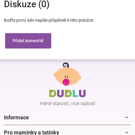
Diskuze (0)
Buďte první, kdo napíše příspěvek k této položce.
Přidat komentář
Z
á
p
a
t
í
méně starostí, více radostí
Informace
Pro maminky a tatínky