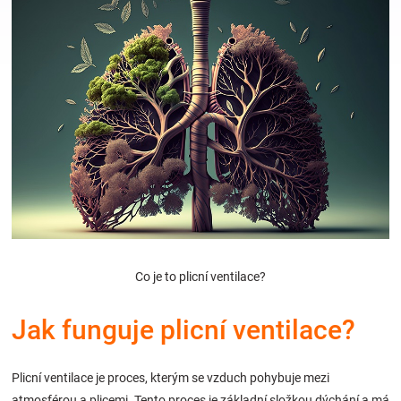
Hračky
a
zábava
pro
děti
Co je to plicní ventilace?
Těhotenské
Jak funguje plicní ventilace?
oblečení
Novinky
Plicní ventilace je proces, kterým se vzduch pohybuje mezi
atmosférou a plicemi. Tento proces je základní složkou dýchání a má