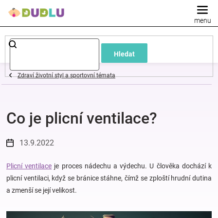
Přejít
na
obsah
Dětské
Hledat
a
Zdraví životní styl a sportovní témata
kojenecké
Co je plicní ventilace?
oblečení
Pokojíček
13.9.2022
a
Plicní ventilace
je proces nádechu a výdechu. U člověka dochází k
plicní ventilaci, když se bránice stáhne, čímž se zploští hrudní dutina
a zmenší se její velikost.
kojenecká
výbava