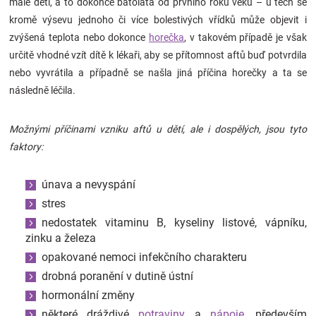
malé děti, a to dokonce batolata od prvního roku věku – u těch se
kromě výsevu jednoho či více bolestivých vřídků může objevit i
zvýšená teplota nebo dokonce
horečka
, v takovém případě je však
určitě vhodné vzít dítě k lékaři, aby se přítomnost aftů buď potvrdila
nebo vyvrátila a případně se našla jiná příčina horečky a ta se
následně léčila.
Možnými příčinami vzniku aftů u dětí, ale i dospělých, jsou tyto
faktory:
únava a nevyspání
stres
nedostatek vitaminu B, kyseliny listové, vápníku,
zinku a železa
opakované nemoci infekčního charakteru
drobná poranění v dutině ústní
hormonální změny
některé dráždivé
potraviny
a
nápoje
, především