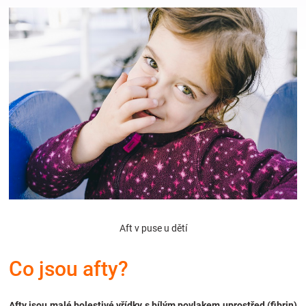
Hračky
a
zábava
pro
děti
Těhotenské
Aft v puse u dětí
oblečení
Co jsou afty?
Novinky
Afty jsou malé bolestivé vřídky s bílým povlakem uprostřed (fibrin)