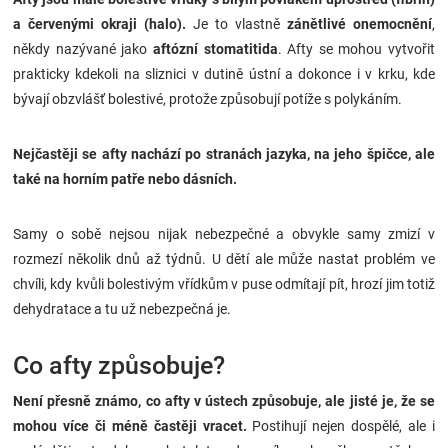
Značky
a červenými okraji (halo).
Je to vlastně
zánětlivé onemocnění
,
někdy nazývané jako
aftózní stomatitida
. Afty se mohou vytvořit
Blog
prakticky kdekoli na sliznici v dutině ústní a dokonce i v krku, kde
bývají obzvlášť bolestivé, protože způsobují potíže s polykáním.
Hračkářství
Nejčastěji se afty nachází po stranách jazyka, na jeho špičce, ale
Přihlášení
také na horním patře nebo dásních.
Samy o sobě nejsou nijak nebezpečné a obvykle samy zmizí v
rozmezí několik dnů až týdnů. U dětí ale může nastat problém ve
chvíli, kdy kvůli bolestivým vřídkům v puse odmítají pít, hrozí jim totiž
dehydratace a tu už nebezpečná je.
Co afty způsobuje?
Není přesně známo, co afty v ústech způsobuje, ale jisté je, že se
mohou více či méně častěji vracet.
Postihují nejen dospělé, ale i