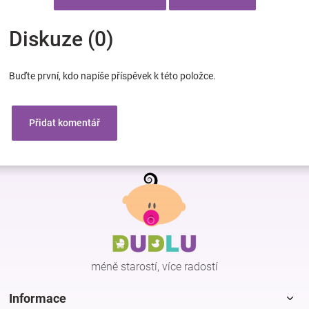
Diskuze (0)
Buďte první, kdo napíše příspěvek k této položce.
Přidat komentář
Z
á
p
a
t
í
méně starostí, více radostí
Informace