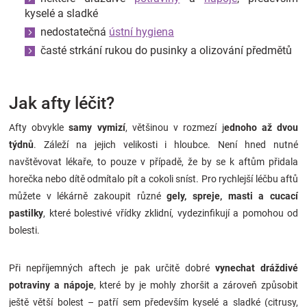
kyselé a sladké
nedostatečná
ústní hygiena
časté strkání rukou do pusinky a olizování předmětů
Jak afty léčit?
Afty obvykle
samy vymizí
, většinou v rozmezí j
ednoho až dvou
týdnů
. Záleží na jejich velikosti i hloubce. Není hned nutné
navštěvovat lékaře, to pouze v případě, že by se k aftům přidala
horečka nebo dítě odmítalo pít a cokoli sníst. Pro rychlejší léčbu aftů
můžete v lékárně zakoupit různé
gely, spreje, masti a cucací
pastilky
, které bolestivé vřídky zklidní, vydezinfikují a pomohou od
bolesti.
Při nepříjemných aftech je pak určitě dobré
vynechat dráždivé
potraviny a nápoje
, které by je mohly zhoršit a zároveň způsobit
ještě větší bolest – patří sem především kyselé a sladké (citrusy,