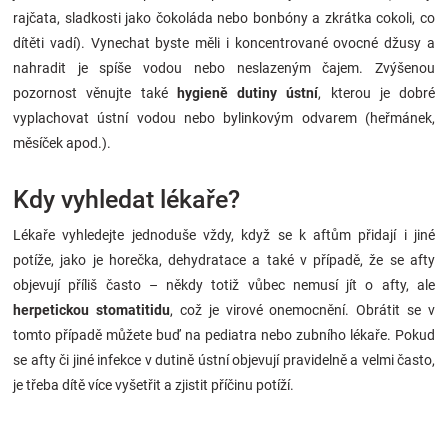
rajčata, sladkosti jako čokoláda nebo bonbóny a zkrátka cokoli, co
dítěti vadí). Vynechat byste měli i koncentrované ovocné džusy a
nahradit je spíše vodou nebo neslazeným čajem. Zvýšenou
pozornost věnujte také
hygieně dutiny ústní
, kterou je dobré
vyplachovat ústní vodou nebo bylinkovým odvarem (heřmánek,
měsíček apod.).
Kdy vyhledat lékaře?
Lékaře vyhledejte jednoduše vždy, když se k aftům přidají i jiné
potíže, jako je horečka, dehydratace a také v případě, že se afty
objevují příliš často – někdy totiž vůbec nemusí jít o afty, ale
herpetickou stomatitidu
, což je virové onemocnění. Obrátit se v
tomto případě můžete buď na pediatra nebo zubního lékaře. Pokud
se afty či jiné infekce v dutině ústní objevují pravidelně a velmi často,
je třeba dítě více vyšetřit a zjistit příčinu potíží.