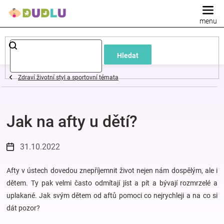
Přejít
na
obsah
Dětské
Hledat
a
Zdraví životní styl a sportovní témata
kojenecké
Jak na afty u dětí?
oblečení
Pokojíček
31.10.2022
a
Afty v ústech dovedou znepříjemnit život nejen nám dospělým, ale i
dětem. Ty pak velmi často odmítají jíst a pít a bývají rozmrzelé a
uplakané. Jak svým dětem od aftů pomoci co nejrychleji a na co si
kojenecká
dát pozor?
výbava